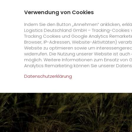
0800 / 859 99 99
Kontakt
Über uns
Verwendung von Cookies
GO! Courier
GO! Expres
Indem Sie den Button „Annehmen“ anklicken, erklä
Logistics Deutschland GmbH – Tracking-Cookies 
Tracking Cookies und Google Analytics Remarketin
Startseite
Unternehmen
Stationen
Lüneb
Browser, IP-Adressen, Website-Aktivitäten) verar
Website zu optimieren sowie um interessengerecht
Online Services
widerrufen. Die Nutzung unserer Website ist auc
möglich. Weitere Informationen zum Einsatz von 
Analytics Remarketing können Sie unserer Daten
+
GO! Kundenportal
Datenschutzerklärung
IT Anbindungen
Kundenportal Registrierung
>
App
Downloads
+
Newswall