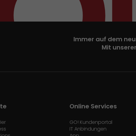
Immer auf dem neu
Mit unsere
te
Online Services
ier
GO! Kundenportal
ess
IT Anbindungen
tions
App