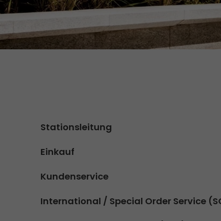
Versandanfrage
Wir rocken Ihre Logistik
Kontakt
Tiroler Currywurst in
Deutschlands EM-Stadien: GO!
GO! Versandmaterial
liefert sie den VIPs
GO! erhält Auszeichnung
„Höchste Kundenempfehlung“
vom Handelsblatt
>
Stationsleitung
Einkauf
Kundenservice
International / Special Order Service (