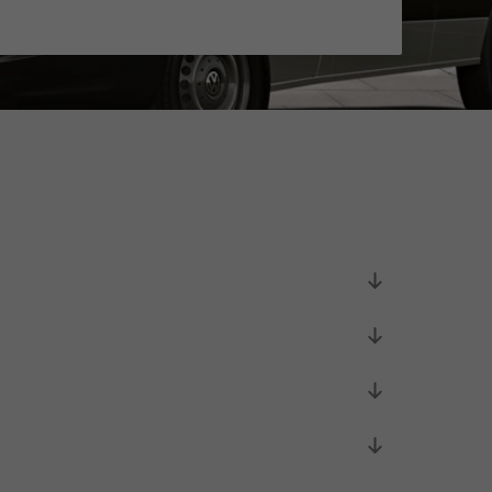
Initiativbewerbung als Mitarbeiter
Initiativbewerbung als Sortierkraft
>