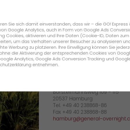
Karriere
s
GO! Solutions
GO! Value Added Services
ren Sie sich damit einverstanden, dass wir – die GO! Express
von Google Analytics, auch in Form von Google Ads Conversi
g Cookies, aktivieren und Ihre Daten (Cookie-ID, Daten zum
urg
Ihr GO! Team Lüneburg
beiten, um das Verhalten unserer Besucher zu analysieren un
e Werbung zu platzieren. Ihre Einwilligung können Sie jederz
Unternehmen
h ohne die Aktivierung der entsprechenden Cookies von Goog
Google Analytics, Google Ads Conversion Tracking und Googl
GO! Lünebu
schutzerklärung entnehmen.
Über uns
GO! EXPRESS & LOGISTICS HAM
zukunftssichere Arbeitskultur bei GO!
Borstelmannsweg 109 - 115
Daten & Fakten
20537 Hamburg
Tel. +49 40 238868-86
Historie
Fax +49 40 238868-88
hamburg@general-overnight.
CSR