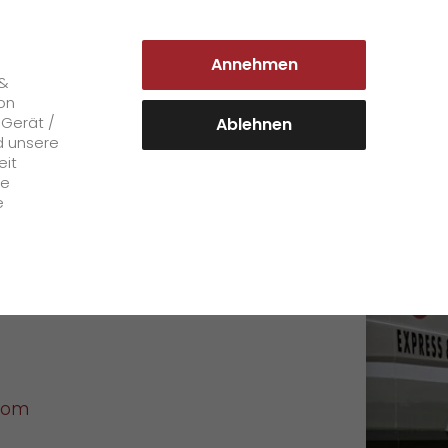
DEUTSCHLAND | DE
Annehmen
Login Kundenportal
 &
on
 Gerät /
Ablehnen
d unsere
eit
Karriere
le
e
rg
+
GO! als Arbeitgeber
BURG AG
Arbeitsbereiche
Mitarbeiterstimmen
>
Offene Stellen
+
Initiativbewerbung bei GO!
com
Initiativbewerbung als Kurier