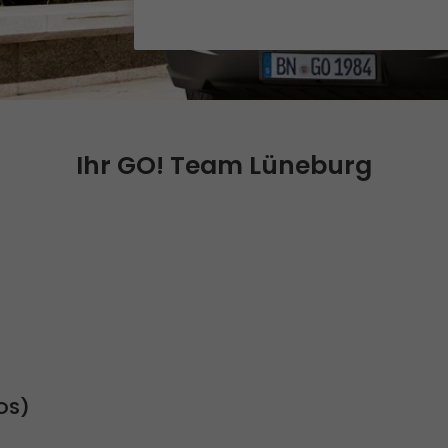
Qualität
Zertifizierungen
Referenzen
Auszeichnungen
Ihr GO! Team Lüneburg
+
Presse
Pressematerial
GO! Pressekontakt
>
SOS)