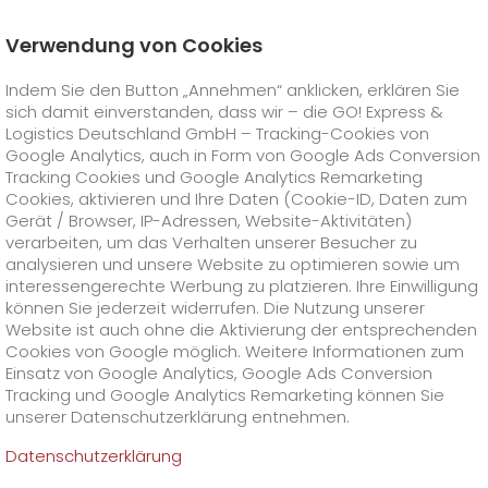
Verwendung von Cookies
Startseite
Karriere
Initiativbewerbung bei GO!
Indem Sie den Button „Annehmen“ anklicken, erklären Sie
Initiativbewerbung als Mitarbeiter
sich damit einverstanden, dass wir – die GO! Express &
GO! Courier
+
Logistics Deutschland GmbH – Tracking-Cookies von
Google Analytics, auch in Form von Google Ads Conversion
Tracking Cookies und Google Analytics Remarketing
GO! Express
GO!
City
+
Cookies, aktivieren und Ihre Daten (Cookie-ID, Daten zum
Gerät / Browser, IP-Adressen, Website-Aktivitäten)
GO!
Direct
GO! Solutions
GO!
Overnight
+
+
verarbeiten, um das Verhalten unserer Besucher zu
analysieren und unsere Website zu optimieren sowie um
interessengerechte Werbung zu platzieren. Ihre Einwilligung
GO!
Same Day
Preise
GO!
Worldwide
+
GO! Value Added Services
Branchenlösungen
+
können Sie jederzeit widerrufen. Die Nutzung unserer
Website ist auch ohne die Aktivierung der entsprechenden
Werden Sie Teil unseres
Cookies von Google möglich. Weitere Informationen zum
GO!
Touren
Treibstoffzuschlag Worldwide
Treibstoffzuschlag Overnight
GO!
Besondere Versandinhalte
Healthcare
+
Online Services
+
Teams!
Einsatz von Google Analytics, Google Ads Conversion
>
>
Tracking und Google Analytics Remarketing können Sie
GO!
On-Board-Courier
GO!
Besondere Versandanforderungen
Tierversand
+
GO!
Hightech
Unternehmen
GO! Kundenportal
+
+
unserer Datenschutzerklärung entnehmen.
Wenn sich eine Tür schließt, öffnet sich eine
andere. Das GO! Team heißt Sie herzlich
Datenschutzerklärung
GO!
Air Charter
GO!
Freight-Service
GO!
Gefahrgut
GO!
Kundenportal Registrierung
IT Anbindungen
Media & Trade
Karriere
Über uns
+
willkommen. Bewerben Sie sich noch heute