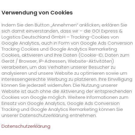
Verwendung von Cookies
Startseite
Produkte
GO! Express
GO! Overnight
Indem Sie den Button „Annehmen“ anklicken, erklären Sie
Preise
sich damit einverstanden, dass wir – die GO! Express &
GO! Courier
+
Logistics Deutschland GmbH – Tracking-Cookies von
Google Analytics, auch in Form von Google Ads Conversion
Tracking Cookies und Google Analytics Remarketing
GO! Express
GO!
City
+
Cookies, aktivieren und Ihre Daten (Cookie-ID, Daten zum
Gerät / Browser, IP-Adressen, Website-Aktivitäten)
GO!
Direct
GO! Solutions
GO!
Overnight
+
+
verarbeiten, um das Verhalten unserer Besucher zu
analysieren und unsere Website zu optimieren sowie um
interessengerechte Werbung zu platzieren. Ihre Einwilligung
GO!
Same Day
Preise
GO!
Worldwide
+
GO! Value Added Services
Branchenlösungen
+
können Sie jederzeit widerrufen. Die Nutzung unserer
Website ist auch ohne die Aktivierung der entsprechenden
Cookies von Google möglich. Weitere Informationen zum
GO!
Touren
Treibstoffzuschlag Worldwide
Treibstoffzuschlag Overnight
GO!
Besondere Versandinhalte
Healthcare
+
Online Services
+
Einsatz von Google Analytics, Google Ads Conversion
>
>
Tracking und Google Analytics Remarketing können Sie
GO!
On-Board-Courier
GO!
Besondere Versandanforderungen
Tierversand
+
GO!
Hightech
Unternehmen
GO! Kundenportal
+
+
unserer Datenschutzerklärung entnehmen.
Datenschutzerklärung
GO!
Air Charter
GO!
Freight-Service
GO!
Gefahrgut
GO!
Kundenportal Registrierung
IT Anbindungen
Media & Trade
Karriere
Über uns
+