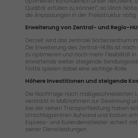
optimieren kontinuierlich unser Netzwerk,
Qualität erfüllen zu können“, so Ulrich Nol
die Anpassungen in der Preisstruktur nötig
Erweiterung von Zentral- und Regio-H
Derzeit wird das zentrale Sortierzentrum i
Die Erweiterung des Zentral-HUBs ist nach
zu optimieren und noch mehr Flexibilität 
erwartende weiter steigende Sendungsvolu
Flotte spielen dabei eine wichtige Rolle.
Höhere Investitionen und steigende Ko
Die Nachfrage nach maßgeschneiderten Logi
verstärkt in Maßnahmen zur Gewinnung und B
bei der reinen Transportleistung haben si
Umschlagzentren Aufwand und Kosten erhöht
Express- und Kurierdienstleister sichert mi
seiner Dienstleistungen.