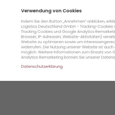
0800 / 859 99 99
Kontakt
Über uns
Verwendung von Cookies
GO! Courier
GO! Expres
Indem Sie den Button „Annehmen“ anklicken, erklä
Logistics Deutschland GmbH – Tracking-Cookies 
Tracking Cookies und Google Analytics Remarketin
Startseite
Unternehmen
Presse
GO! erhöh
Browser, IP-Adressen, Website-Aktivitäten) verar
Website zu optimieren sowie um interessengerecht
Online Services
widerrufen. Die Nutzung unserer Website ist auc
möglich. Weitere Informationen zum Einsatz von 
Analytics Remarketing können Sie unserer Daten
+
GO! Kundenportal
Datenschutzerklärung
IT Anbindungen
Kundenportal Registrierung
>
App
Downloads
+
Newswall