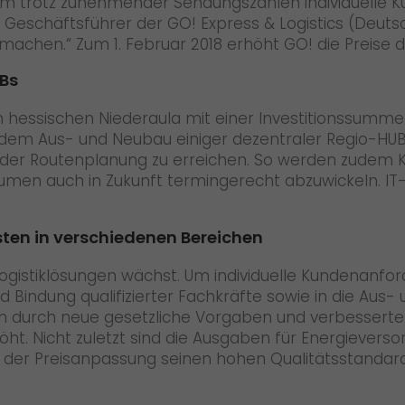
 um trotz zunehmender Sendungszahlen individuelle 
te, Geschäftsführer der GO! Express & Logistics (Deut
 machen.“ Zum 1. Februar 2018 erhöht GO! die Preise d
UBs
m hessischen Niederaula mit einer Investitionssumme 
 dem Aus- und Neubau einiger dezentraler Regio-HUB
in der Routenplanung zu erreichen. So werden zudem
men auch in Zukunft termingerecht abzuwickeln. IT-S
sten in verschiedenen Bereichen
stiklösungen wächst. Um individuelle Kundenanforde
indung qualifizierter Fachkräfte sowie in die Aus- u
ch durch neue gesetzliche Vorgaben und verbesserte 
. Nicht zuletzt sind die Ausgaben für Energieverso
t der Preisanpassung seinen hohen Qualitätsstandard 