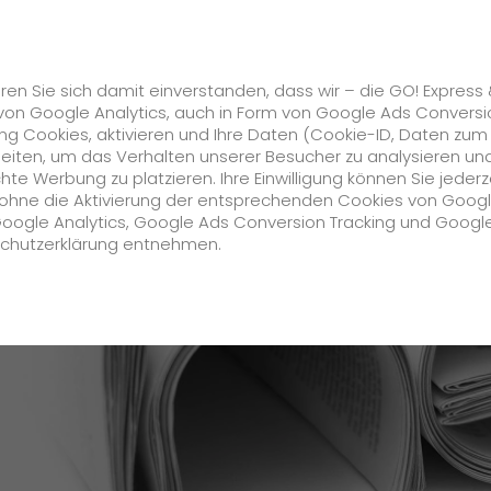
Karriere
s
GO! Solutions
GO! Value Added Services
ren Sie sich damit einverstanden, dass wir – die GO! Express
von Google Analytics, auch in Form von Google Ads Conversi
g Cookies, aktivieren und Ihre Daten (Cookie-ID, Daten zum
t die Preise ab 1. Februar 2018 um durchschnittlich 4,2 Proz
beiten, um das Verhalten unserer Besucher zu analysieren un
e Werbung zu platzieren. Ihre Einwilligung können Sie jederz
Unternehmen
h ohne die Aktivierung der entsprechenden Cookies von Goog
Google Analytics, Google Ads Conversion Tracking und Googl
schutzerklärung entnehmen.
Über uns
zukunftssichere Arbeitskultur bei GO!
Daten & Fakten
Historie
CSR