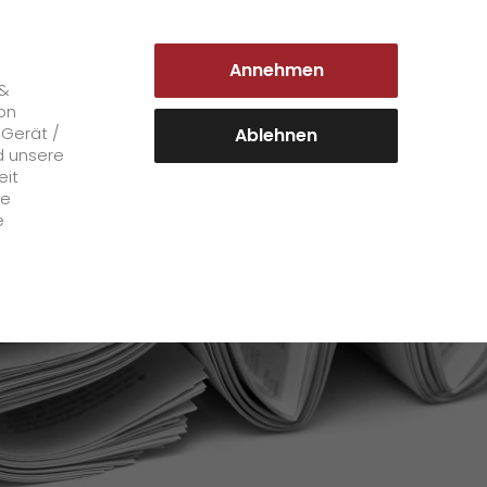
DEUTSCHLAND | DE
Annehmen
Login Kundenportal
 &
on
 Gerät /
Ablehnen
ent
d unsere
eit
Karriere
le
e
+
GO! als Arbeitgeber
Arbeitsbereiche
Mitarbeiterstimmen
>
Offene Stellen
+
Initiativbewerbung bei GO!
Initiativbewerbung als Kurier