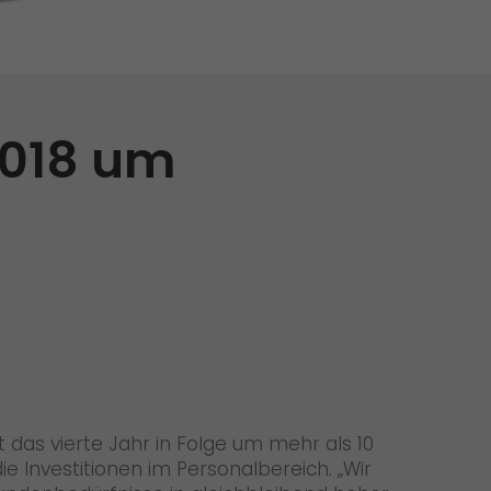
Initiativbewerbung als Mitarbeiter
Initiativbewerbung als Sortierkraft
>
 2018 um
 das vierte Jahr in Folge um mehr als 10
e Investitionen im Personalbereich. „Wir