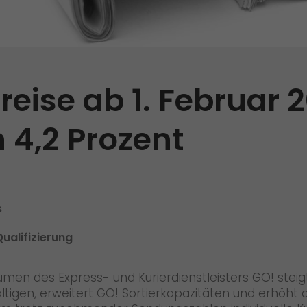
Qualität
Zertifizierungen
Referenzen
reise ab 1. Februar
Auszeichnungen
 4,2 Prozent
+
Presse
Pressematerial
GO! Pressekontakt
>
s
Qualifizierung
en des Express- und Kurierdienstleisters GO! steigt
gen, erweitert GO! Sortierkapazitäten und erhöht di