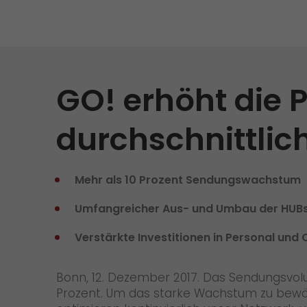
Versandanfrage
Wir rocken Ihre Logistik
Kontakt
Tiroler Currywurst in
Deutschlands EM-Stadien: GO!
GO! Versandmaterial
liefert sie den VIPs
GO! erhöht die P
GO! erhält Auszeichnung
„Höchste Kundenempfehlung“
durchschnittlich
vom Handelsblatt
>
Mehr als 10 Prozent Sendungswachstum
Umfangreicher Aus- und Umbau der HUB
Verstärkte Investitionen in Personal und 
Bonn, 12. Dezember 2017. Das Sendungsvolum
Prozent. Um das starke Wachstum zu bewälti