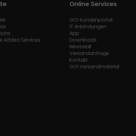
te
Online Services
ier
GO! Kundenportal
ess
IT Anbindungen
tions
App
e Added Services
Downloads
Newswall
Versandanfrage
Kontakt
GO! Versandmaterial