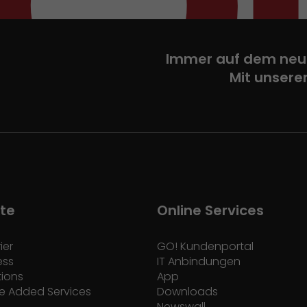
Immer auf dem neu
Mit unsere
te
Online Services
ier
GO! Kundenportal
ess
IT Anbindungen
tions
App
e Added Services
Downloads
Newswall