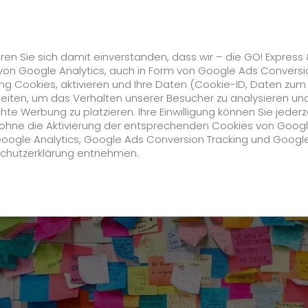
Karriere
s
GO! Solutions
GO! Value Added Services
ren Sie sich damit einverstanden, dass wir – die GO! Express
von Google Analytics, auch in Form von Google Ads Conversi
g Cookies, aktivieren und Ihre Daten (Cookie-ID, Daten zum
nt. Zuverlässig. GO!
beiten, um das Verhalten unserer Besucher zu analysieren un
e Werbung zu platzieren. Ihre Einwilligung können Sie jederz
Unternehmen
h ohne die Aktivierung der entsprechenden Cookies von Goog
Google Analytics, Google Ads Conversion Tracking und Googl
schutzerklärung entnehmen.
Über uns
zukunftssichere Arbeitskultur bei GO!
Daten & Fakten
Historie
CSR