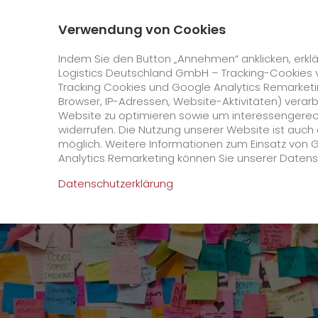
0800 / 859 99 99
Kontakt
Über uns
Verwendung von Cookies
GO! Courier
GO! Expres
Indem Sie den Button „Annehmen“ anklicken, erklä
Logistics Deutschland GmbH – Tracking-Cookies 
Tracking Cookies und Google Analytics Remarketin
Startseite
Online Services
Newswall
Konsta
Browser, IP-Adressen, Website-Aktivitäten) verar
Website zu optimieren sowie um interessengerecht
Online Services
widerrufen. Die Nutzung unserer Website ist auc
möglich. Weitere Informationen zum Einsatz von 
Analytics Remarketing können Sie unserer Daten
+
GO! Kundenportal
Datenschutzerklärung
IT Anbindungen
Kundenportal Registrierung
>
App
Downloads
+
Newswall