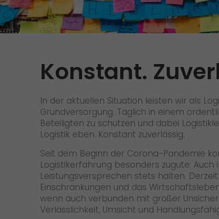
Versandanfrage
Wir rocken Ihre Logistik
Kontakt
Tiroler Currywurst in
Deutschlands EM-Stadien: GO!
GO! Versandmaterial
liefert sie den VIPs
Konstant. Zuver
GO! erhält Auszeichnung
„Höchste Kundenempfehlung“
vom Handelsblatt
In der aktuellen Situation leisten wir als L
>
Grundversorgung. Täglich in einem ordentl
Beteiligten zu schützen und dabei Logistikle
Logistik eben. Konstant zuverlässig.
Seit dem Beginn der Corona-Pandemie ko
Logistikerfahrung besonders zugute: Auch i
Leistungsversprechen stets halten. Derzeit
Einschränkungen und das Wirtschaftslebe
wenn auch verbunden mit großer Unsicherh
Verlässlichkeit, Umsicht und Handlungsfähig