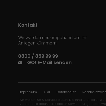
Kontakt
Wir werden uns umgehend um Ihr
Anliegen kümmern.
0800 / 859 99 99
GO! E-Mail senden
Impressum
AGB
Datenschutz
Rechtshinweis
Wir wollen 100 % Service bieten. Die Inhalte unserer Web
Verständnis dafür, dass dieser Service nur gehalten w