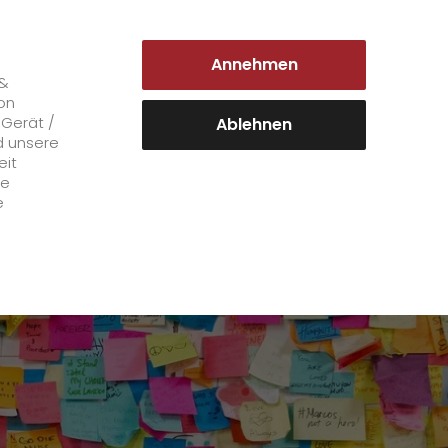
DEUTSCHLAND | DE
Annehmen
Login Kundenportal
 &
on
 Gerät /
Ablehnen
d unsere
eit
Karriere
le
e
+
GO! als Arbeitgeber
Arbeitsbereiche
Mitarbeiterstimmen
>
Offene Stellen
+
Initiativbewerbung bei GO!
Initiativbewerbung als Kurier