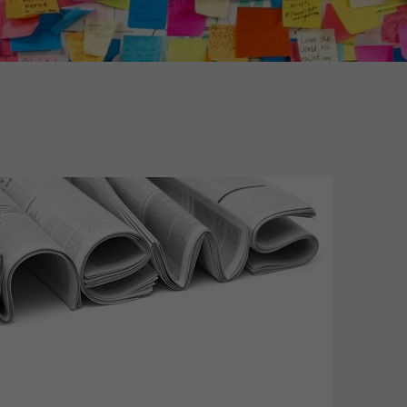
Initiativbewerbung als Mitarbeiter
Initiativbewerbung als Sortierkraft
>