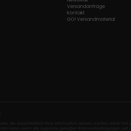
Versandanfrage
Kontakt
GO! Versandmaterial
e
site, die ausschließlich Ihrer Information dienen, wurden daher mit gr
erden kann, wenn die zugrunde gelegten Rahmenbedingungen, auf die 