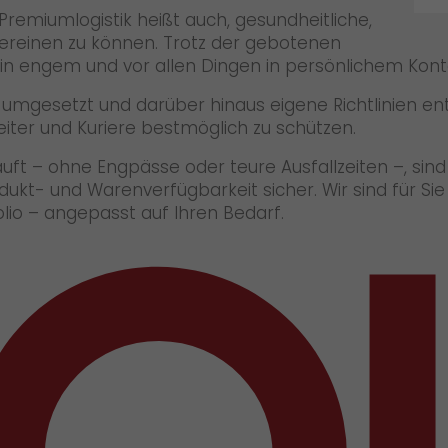
Premiumlogistik heißt auch, gesundheitliche,
 vereinen zu können. Trotz der gebotenen
 in engem und vor allen Dingen in persönlichem Kont
mgesetzt und darüber hinaus eigene Richtlinien ent
ter und Kuriere bestmöglich zu schützen.
äuft – ohne Engpässe oder teure Ausfallzeiten –, sind
rodukt- und Warenverfügbarkeit sicher. Wir sind für S
io – angepasst auf Ihren Bedarf.