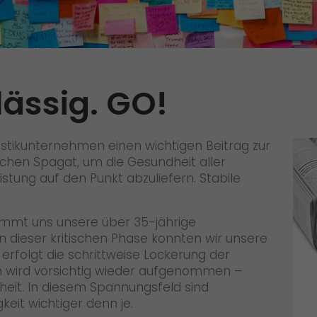
Qualität
Zertifizierungen
Referenzen
lässig. GO!
Auszeichnungen
+
Presse
ogistikunternehmen einen wichtigen Beitrag zur
Pressematerial
ichen Spagat, um die Gesundheit aller
istung auf den Punkt abzuliefern. Stabile
GO! Pressekontakt
>
mmt uns unsere über 35-jährige
n dieser kritischen Phase konnten wir unsere
 erfolgt die schrittweise Lockerung der
n wird vorsichtig wieder aufgenommen –
eit. In diesem Spannungsfeld sind
keit wichtiger denn je.