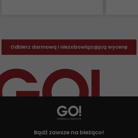
GO! Franczyza
Apka GO!
Odbierz darmową i niezobowiązującą wycenę
Bądź zawsze na bieżąco!