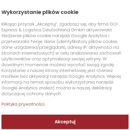
Wykorzystanie plików cookie
Strona Główna
O Firmie
Kontakt
Klikając przycisk „Akceptuj”, zgadzasz się, aby firma GO!
Stacje GO! Express & Logistics
Poznań
Express & Logistics Deutschland GmbH aktywowała
Twoja stacja GO! Poznan
GO! Express
+
śledzenie plików cookie narzędzi Google Analytics i
przetwarzała Twoje dane (identyfikatory plików cookie,
dane urządzenia/przeglądarki, adresy IP, aktywności na
Rozwiązania Branżowe
GO!
Usługi Bezpośrednie
+
stronach internetowych) w celu analizowania zachowań
użytkowników oraz optymalizacji swojej witryny. W
GO!
Smart Express
Usługi Dodatkowe
GO!
Life Science
+
dowolnym momencie możesz wycofać swoją zgodę.
Korzystanie z naszej strony internetowej jest również
możliwe bez aktywacji narzędzi Google Analytics. Więcej
Transport przesyłek biologicznych
GO!
Food Logistics
+
Specjalne wymagania transportowe
+
informacji na temat sposobu wykorzystania narzędzi
Google Analytics znaleźć można w naszej deklaracji
GO! Poznań
dotyczącej ochrony danych.
GO!
GO!
GMO
Automotive & Industry
Rozwiązania logistyczne dla badań klinicznych
Klient
GO! Dry Ice
+
Polityka prywatności
>
GO! Express & Logistics Poznań
GO!
Print & Media
Dystrybucja leków
GO! Cold Pack
O Firmie
Formularze i dokumenty
+
ul. Poniatowskiego 59
62-030 Luboń
Akceptuj
GO!
Supply Chain
GO! Ambient
Transport dla hodowców koni
Materiały opakowaniowe
+
Kontakt
+