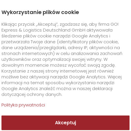
Wykorzystanie plików cookie
Strona Główna
Klient
Często zadawane pytania
Klikając przycisk „Akceptuj”, zgadzasz się, aby firma GO!
Express & Logistics Deutschland GmbH aktywowała
GO! Express
+
śledzenie plików cookie narzędzi Google Analytics i
przetwarzała Twoje dane (identyfikatory plików cookie,
dane urządzenia/przeglądarki, adresy IP, aktywności na
Rozwiązania Branżowe
GO!
Usługi Bezpośrednie
+
stronach internetowych) w celu analizowania zachowań
użytkowników oraz optymalizacji swojej witryny. W
GO!
Smart Express
Usługi Dodatkowe
GO!
Life Science
+
dowolnym momencie możesz wycofać swoją zgodę.
Korzystanie z naszej strony internetowej jest również
możliwe bez aktywacji narzędzi Google Analytics. Więcej
Transport przesyłek biologicznych
GO!
Food Logistics
+
Specjalne wymagania transportowe
+
informacji na temat sposobu wykorzystania narzędzi
Google Analytics znaleźć można w naszej deklaracji
Często zadawane
dotyczącej ochrony danych.
GO!
GO!
GMO
Automotive & Industry
Rozwiązania logistyczne dla badań klinicznych
Klient
GO! Dry Ice
+
pytania
Polityka prywatności
>
GO!
Print & Media
Dystrybucja leków
GO! Cold Pack
O Firmie
Formularze i dokumenty
+
Akceptuj
GO!
Supply Chain
GO! Ambient
Transport dla hodowców koni
Materiały opakowaniowe
+
Kontakt
+