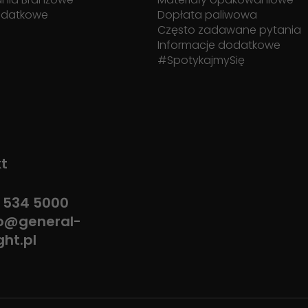
odatkowe
Dopłata paliwowa
Często zadawane pytania
Informacje dodatkowe
#SpotykajmySię
t
 534 5000
fo@general-
ght.pl