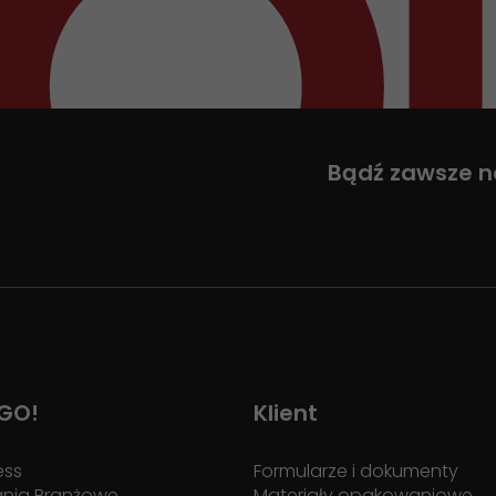
Bądź zawsze n
 GO!
Klient
ess
Formularze i dokumenty
ania Branżowe
Materiały opakowaniowe