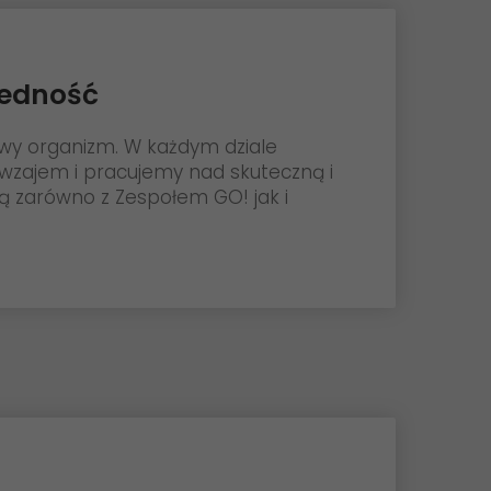
jedność
ywy organizm. W każdym dziale
zajem i pracujemy nad skuteczną i
ą zarówno z Zespołem GO! jak i