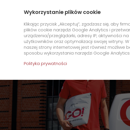
+48 22 534 5000
Kontakt
O nas
Wykorzystanie plików cookie
GO! Express
Klikając przycisk „Akceptuj”, zgadzasz się, aby f
plików cookie narzędzi Google Analytics i przetwa
urządzenia/przeglądarki, adresy IP, aktywności 
Strona Główna
O Firmie
użytkowników oraz optymalizacji swojej witryny
naszej strony internetowej jest również możliwe b
Specjalne wymagania
sposobu wykorzystania narzędzi Google Analytics
transportowe
Polityka prywatności
GO! Dry Ice
GO! Cold Pack
GO! Ambient
GO! Warehouse