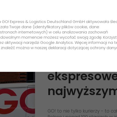
Rozwiązania Branżowe
Usługi Doda
irma GO! Express & Logistics Deutschland GmbH aktywowała śle
rzała Twoje dane (identyfikatory plików cookie, dane
na stronach internetowych) w celu analizowania zachowań
. W dowolnym momencie możesz wycofać swoją zgodę. Korzyst
ez aktywacji narzędzi Google Analytics. Więcej informacji na 
Klient
 znaleźć można w naszej deklaracji dotyczącej ochrony dany
Usługi kurie
Formularze i dokumenty
ekspresowe
+
Materiały opakowaniowe
najwyższym
Dopłata paliwowa
Standardowe materiały
opakowaniowe
Często zadawane pytania
Opakowania termiczne -
Informacje dodatkowe
GO! to nie tylko kurierzy - to c
termoboxy