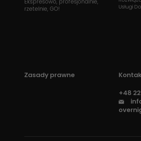
Ekspresowo, profesjonalnie,
Usługi D
rzetelnie, GO!
Zasady prawne
Kontak
+48 22
in
overni