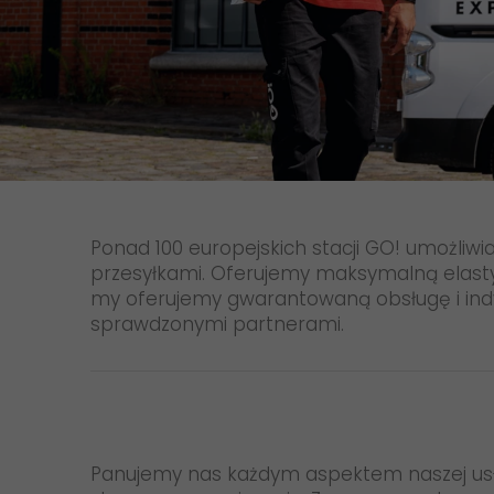
Dostawa zabezpieczona prawnie
Transport towarów niebezpiecznych
Dostawa Dokumentów
Przewóz zwierząt
Ponad 100 europejskich stacji GO! umożliw
przesyłkami. Oferujemy maksymalną elasty
my oferujemy gwarantowaną obsługę i indyw
sprawdzonymi partnerami.
Panujemy nas każdym aspektem naszej usług