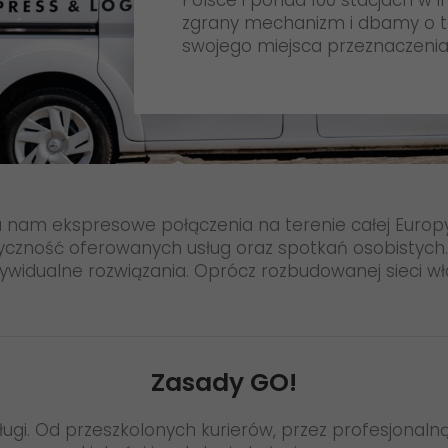
Polsce i ponad 100 stacjach w i
>
#SpotykajmySię
zgrany mechanizm i dbamy o to
swojego miejsca przeznaczenia.
ia nam ekspresowe połączenia na terenie całej Europ
czność oferowanych usług oraz spotkań osobistych.
idualne rozwiązania. Oprócz rozbudowanej sieci włas
Zasady GO!
i. Od przeszkolonych kurierów, przez profesjonalną