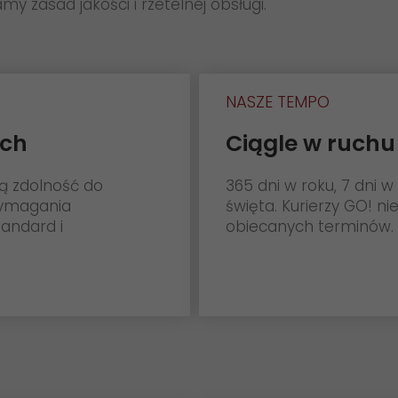
y zasad jakości i rzetelnej obsługi.
NASZE TEMPO
ych
Ciągle w ruchu
zą zdolność do
365 dni w roku, 7 dni w
wymagania
święta. Kurierzy GO! ni
tandard i
obiecanych terminów.