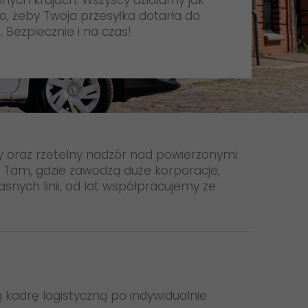
nnych krajach. Wszyscy działamy jak
Aktualności
, żeby Twoja przesyłka dotarła do
 Bezpiecznie i na czas!
+
GO! CSR
GO! Kariera
Zrównoważony rozwój
>
GO! Podwykonawca
GO! Franczyza
y oraz rzetelny nadzór nad powierzonymi
Apka GO!
 Tam, gdzie zawodzą duże korporacje,
nych linii, od lat współpracujemy ze
 kadrę logistyczną po indywidualnie