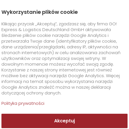
Wykorzystanie plików cookie
Strona Główna
O Firmie
Kontakt
Klikając przycisk „Akceptuj”, zgadzasz się, aby firma GO!
Stacje GO! Express & Logistics
Katowice
Express & Logistics Deutschland GmbH aktywowała
Twoja stacja GO! Katowice
GO! Express
+
śledzenie plików cookie narzędzi Google Analytics i
przetwarzała Twoje dane (identyfikatory plików cookie,
dane urządzenia/przeglądarki, adresy IP, aktywności na
Rozwiązania Branżowe
GO!
Usługi Bezpośrednie
+
stronach internetowych) w celu analizowania zachowań
użytkowników oraz optymalizacji swojej witryny. W
GO!
Smart Express
Usługi Dodatkowe
GO!
Life Science
+
dowolnym momencie możesz wycofać swoją zgodę.
Korzystanie z naszej strony internetowej jest również
możliwe bez aktywacji narzędzi Google Analytics. Więcej
Transport przesyłek biologicznych
GO!
Food Logistics
+
Specjalne wymagania transportowe
+
informacji na temat sposobu wykorzystania narzędzi
Google Analytics znaleźć można w naszej deklaracji
GO! Katowice
dotyczącej ochrony danych.
GO!
GO!
GMO
Automotive & Industry
Rozwiązania logistyczne dla badań klinicznych
Klient
GO! Dry Ice
+
Polityka prywatności
>
ul. Fabryczna 11
GO!
Print & Media
Dystrybucja leków
GO! Cold Pack
O Firmie
Formularze i dokumenty
+
40-611 Katowice
Tel. +48 32 307 1997
Akceptuj
GO!
Supply Chain
GO! Ambient
Transport dla hodowców koni
Materiały opakowaniowe
+
Kontakt
+
katowice@general-overnight.pl