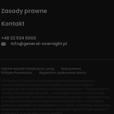
Zasady prawne
Kontakt
+48 22 534 5000
info@general-overnight.pl
Ogólne warunki świadczenia usług
Nota prawna
Polityka Prywatności
Regulamin użytkowania strony
GO! Express & Logistics jest międzynarodową firmą kurierską z
czterdziestoletnią tradycją, która działa w ponad 220 krajach i
specjalizuje się w transporcie przesyłek ekspresowych. Transportujemy
szybko i niezawodnie wszystko - od ważnego dokumentu po paczki
ponadgabarytowe. Głównymi atrybutami naszej firmy są elastyczność,
indywidualne podejście do klienta oraz wysoki poziom komunikacji.
Jesteśmy prawdziwymi specjalistami w Europie Zachodniej i Środkowej,
zorganizujemy wysyłkę oraz import przesyłek zagranicznych zwykłych i
paletowych w konkurencyjnych cenach!