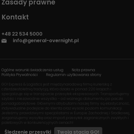
Zasady prawne
Kontakt
+48 22 534 5000
info@general-overnight.pl
Ogólne warunki świadczenia usług
Nota prawna
Polityka Prywatności
Regulamin użytkowania strony
GO! Express & Logistics jest międzynarodową firmą kurierską z
czterdziestoletnią tradycją, która działa w ponad 220 krajach i
specjalizuje się w transporcie przesyłek ekspresowych. Transportujemy
szybko i niezawodnie wszystko - od ważnego dokumentu po paczki
ponadgabarytowe. Głównymi atrybutami naszej firmy są elastyczność,
indywidualne podejście do klienta oraz wysoki poziom komunikacji.
Jesteśmy prawdziwymi specjalistami w Europie Zachodniej i Środkowej,
zorganizujemy wysyłkę oraz import przesyłek zagranicznych zwykłych i
paletowych w konkurencyjnych cenach!
Śledzenie przesyłki
Twoja stacja
GO!