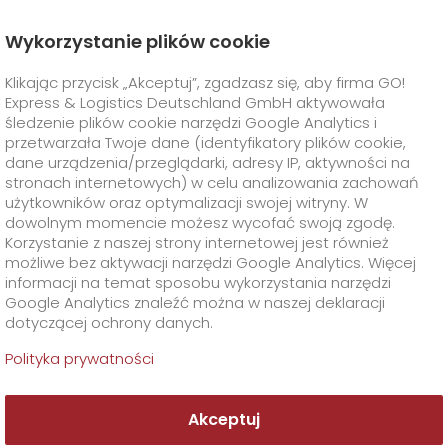
Wykorzystanie plików cookie
Strona Główna
O Firmie
Aktualności
Klikając przycisk „Akceptuj”, zgadzasz się, aby firma GO!
Wczasy po sezonie? Trzy razy tak!
Express & Logistics Deutschland GmbH aktywowała
GO! Express
+
śledzenie plików cookie narzędzi Google Analytics i
przetwarzała Twoje dane (identyfikatory plików cookie,
dane urządzenia/przeglądarki, adresy IP, aktywności na
Rozwiązania Branżowe
GO!
Usługi Bezpośrednie
+
stronach internetowych) w celu analizowania zachowań
użytkowników oraz optymalizacji swojej witryny. W
GO!
Smart Express
Usługi Dodatkowe
GO!
Life Science
+
dowolnym momencie możesz wycofać swoją zgodę.
Korzystanie z naszej strony internetowej jest również
możliwe bez aktywacji narzędzi Google Analytics. Więcej
Transport przesyłek biologicznych
GO!
Food Logistics
+
Specjalne wymagania transportowe
+
informacji na temat sposobu wykorzystania narzędzi
Google Analytics znaleźć można w naszej deklaracji
dotyczącej ochrony danych.
GO!
GO!
GMO
Automotive & Industry
Rozwiązania logistyczne dla badań klinicznych
Klient
GO! Dry Ice
+
Polityka prywatności
>
GO!
Print & Media
Dystrybucja leków
GO! Cold Pack
O Firmie
Formularze i dokumenty
+
Akceptuj
GO!
Supply Chain
GO! Ambient
Transport dla hodowców koni
Materiały opakowaniowe
+
Kontakt
+