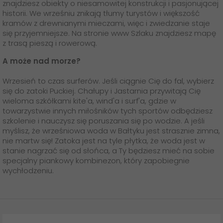
znajdziesz obiekty o niesamowitej konstrukcji i pasjonującej
historii. We wrześniu znikają tłumy turystów i większość
kramów z drewnianymi mieczami, więc i zwiedzanie staje
się przyjemniejsze. Na stronie www Szlaku znajdziesz mapę
z trasą pieszą i rowerową.
A może nad morze?
Wrzesień to czas surferów. Jeśli ciągnie Cię do fal, wybierz
się do zatoki Puckiej. Chałupy i Jastarnia przywitają Cię
wieloma szkółkami kite'a, wind'a i surf'a, gdzie w
towarzystwie innych miłośników tych sportów odbędziesz
szkolenie i nauczysz się poruszania się po wodzie. A jeśli
myślisz, że wrześniowa woda w Bałtyku jest strasznie zimna,
nie martw się! Zatoka jest na tyle płytka, że woda jest w
stanie nagrzać się od słońca, a Ty będziesz mieć na sobie
specjalny piankowy kombinezon, który zapobiegnie
wychłodzeniu.