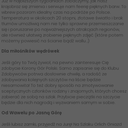
Już w najbliższych tygodniach zobaczymy, jak nasz
GO! Franczyza
krajobraz się zmienia i serwuje nam feerię pięknych barw. To
wbrew pozorom idealny czas na podróże po Polsce.
Apka GO!
Temperatura w okolicach 20 stopni, złotawe światło i brak
tłumów umożliwią nam nie tylko sprawne przemieszczanie
się i poruszanie po najważniejszych atrakcjach regionów,
ale również ułatwią zrobienie pięknych zdjęć (które potem
możemy powiesić na ścianie bądź wallu ;)
Dla miłośników wędrówek
Jeśli góry to Twój żywioł, na pewno zainteresuje Cię
zdobycie Korony Gór Polski. Samo zapisanie się do Klubu
Zdobywców potrwa dosłownie chwilę, a radość ze
zdobywania kolejnych szczytów na liście będzie
niesamowita! To też dobry sposób na zmotywowanie
sceptycznych członków rodziny i znajomych, których chcesz
zabierać ze sobą na szlak. Przybicie pieczątki na szczycie
będzie dla nich nagrodą i wyzwaniem samym w sobie.
Od Wawelu po Jasną Górę
Jeśli lubisz zamki, przyjedź na Jurę! Na Szlaku Orlich Gniazd