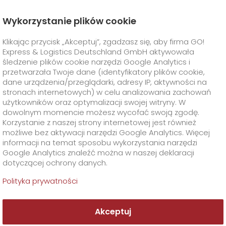
Wykorzystanie plików cookie
Strona Główna
O Firmie
Aktualności
Klikając przycisk „Akceptuj”, zgadzasz się, aby firma GO!
Tajemnice podwodnego świata
Express & Logistics Deutschland GmbH aktywowała
GO! Express
+
śledzenie plików cookie narzędzi Google Analytics i
przetwarzała Twoje dane (identyfikatory plików cookie,
dane urządzenia/przeglądarki, adresy IP, aktywności na
Rozwiązania Branżowe
GO!
Usługi Bezpośrednie
+
stronach internetowych) w celu analizowania zachowań
użytkowników oraz optymalizacji swojej witryny. W
GO!
Smart Express
Usługi Dodatkowe
GO!
Life Science
+
dowolnym momencie możesz wycofać swoją zgodę.
Korzystanie z naszej strony internetowej jest również
możliwe bez aktywacji narzędzi Google Analytics. Więcej
Transport przesyłek biologicznych
GO!
Food Logistics
+
Specjalne wymagania transportowe
+
informacji na temat sposobu wykorzystania narzędzi
Google Analytics znaleźć można w naszej deklaracji
dotyczącej ochrony danych.
GO!
GO!
GMO
Automotive & Industry
Rozwiązania logistyczne dla badań klinicznych
Klient
GO! Dry Ice
+
Polityka prywatności
>
GO!
Print & Media
Dystrybucja leków
GO! Cold Pack
O Firmie
Formularze i dokumenty
+
Akceptuj
GO!
Supply Chain
GO! Ambient
Transport dla hodowców koni
Materiały opakowaniowe
+
Kontakt
+