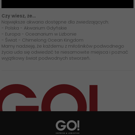
Czy wiesz, że...
Największe akwaria dostępne dla zwiedzających:
- Polska - Akwarium Gdyńskie
- Europa - Oceanarium w Lizbonie
- Świat - Chimelong Ocean Kingdom
Mamy nadzieję, że każdemu z miłośników podwodnego
życia uda się odwiedzić te niesamowite miejsca i poznać
wyjątkowy świat podwodnych stworzeń.