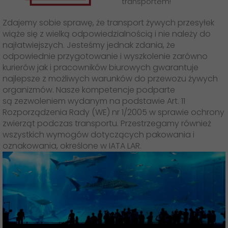
transportem!
GO! Franczyza
Zdajemy sobie sprawę, że transport żywych przesyłek
Apka GO!
wiąże się z wielką odpowiedzialnością i nie należy do
najłatwiejszych. Jesteśmy jednak zdania, że
odpowiednie przygotowanie i wyszkolenie zarówno
kurierów jak i pracowników biurowych gwarantuje
najlepsze z możliwych warunków do przewozu żywych
organizmów. Nasze kompetencje podparte
są zezwoleniem wydanym na podstawie Art. 11
Rozporządzenia Rady (WE) nr 1/2005 w sprawie ochrony
zwierząt podczas transportu. Przestrzegamy również
wszystkich wymogów dotyczących pakowania i
oznakowania, określone w IATA LAR.