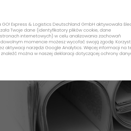
Rozwiązania Branżowe
Usługi Doda
irma GO! Express & Logistics Deutschland GmbH aktywowała śle
rzała Twoje dane (identyfikatory plików cookie, dane
na stronach internetowych) w celu analizowania zachowań
ętacie samochody z lodami?
. W dowolnym momencie możesz wycofać swoją zgodę. Korzyst
ez aktywacji narzędzi Google Analytics. Więcej informacji na 
Klient
 znaleźć można w naszej deklaracji dotyczącej ochrony dany
Formularze i dokumenty
+
Materiały opakowaniowe
Dopłata paliwowa
Standardowe materiały
opakowaniowe
Często zadawane pytania
Opakowania termiczne -
Informacje dodatkowe
termoboxy