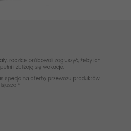
Aktualności
+
GO! CSR
GO! Kariera
Zrównoważony rozwój
>
GO! Podwykonawca
GO! Franczyza
ały, rodzice próbowali zagłuszyć, żeby ich
Apka GO!
ełni i zbliżają się wakacje.
as specjalną ofertę przewozu produktów
sjusza!*