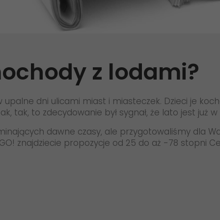
>
#SpotykajmySię
ochody z lodami?
 upalne dni ulicami miast i miasteczek. Dzieci je koch
, tak, to zdecydowanie był sygnał, że lato jest już w p
minających dawne czasy, ale przygotowaliśmy dla W
! znajdziecie propozycje od 25 do aż -78 stopni Cel