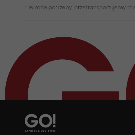
* W razie potrzeby, przetransportujemy ró