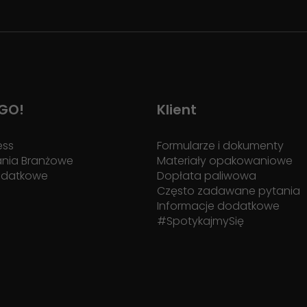
 GO!
Klient
ess
Formularze i dokumenty
ania Branżowe
Materiały opakowaniowe
odatkowe
Dopłata paliwowa
Często zadawane pytania
Informacje dodatkowe
#SpotykajmySię