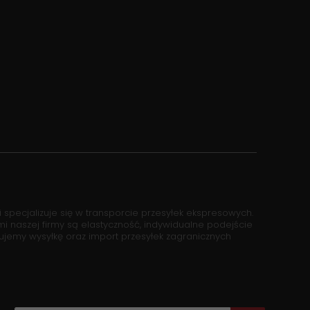
i specjalizuje się w transporcie przesyłek ekspresowych.
naszej firmy są elastyczność, indywidualne podejście
zujemy wysyłkę oraz import przesyłek zagranicznych