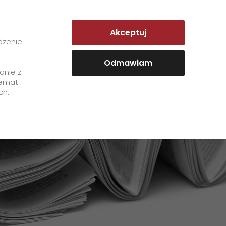
POLAND | PL
Akceptuj
tkowe
Portal Klienta
dzenie
Odmawiam
anie z
temat
O Firmie
ch.
+
Kontakt
Historia
Stacje GO! Express & Logistics
>
Certyfikaty
GO! w liczbach
GO! Zespół