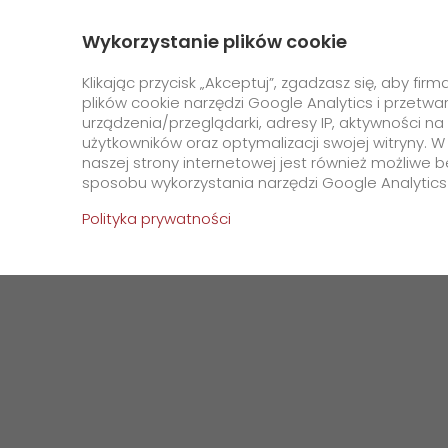
+48 22 534 5000
Kontakt
O nas
Wykorzystanie plików cookie
GO! Express
Klikając przycisk „Akceptuj”, zgadzasz się, aby f
plików cookie narzędzi Google Analytics i przetwa
urządzenia/przeglądarki, adresy IP, aktywności 
Strona Główna
O Firmie
Aktualności
Pami
użytkowników oraz optymalizacji swojej witryny
naszej strony internetowej jest również możliwe b
Specjalne wymagania
sposobu wykorzystania narzędzi Google Analytics
transportowe
Polityka prywatności
GO! Dry Ice
GO! Cold Pack
GO! Ambient
GO! Warehouse