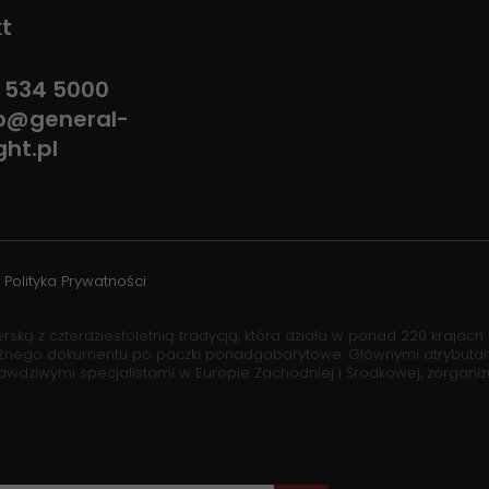
t
 534 5000
fo@general-
ght.pl
Polityka Prywatności
rską z czterdziestoletnią tradycją, która działa w ponad 220 krajach 
ażnego dokumentu po paczki ponadgabarytowe. Głównymi atrybutami 
rawdziwymi specjalistami w Europie Zachodniej i Środkowej, zorgani