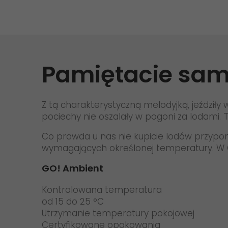
Dostawa zabezpieczona prawnie
Transport towarów niebezpiecznych
Dostawa Dokumentów
Pamiętacie sam
Przewóz zwierząt
Z tą charakterystyczną melodyjką, jeździły w
pociechy nie oszalały w pogoni za lodami. Tak
Co prawda u nas nie kupicie lodów przypo
wymagających określonej temperatury. W GO
GO! Ambient
Kontrolowana temperatura
od 15 do 25 °C
Utrzymanie temperatury pokojowej
Certyfikowane opakowania