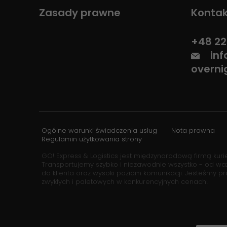
Zasady prawne
Kontak
+48 22
in
overni
Ogólne warunki świadczenia usług
Nota prawna
Regulamin użytkowania strony
GO! Express & Logistics jest międzynarodową firmą kurie
Transportujemy szybko i niezawodnie wszystko - od w
do klienta oraz wysoki poziom komunikacji. Jesteśmy p
zwykłych i paletowych w konkurencyjnych cenach!