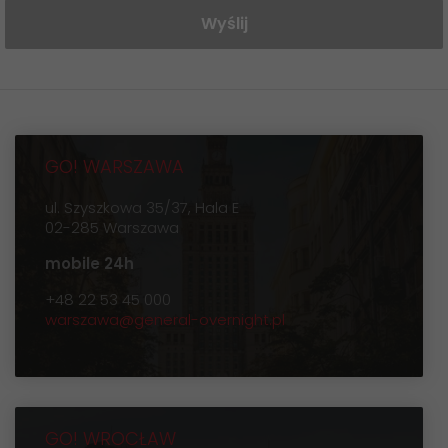
Wyślij
GO! WARSZAWA
ul. Szyszkowa 35/37, Hala E
02-285 Warszawa
mobile 24h
+48 22 53 45 000
warszawa@general-overnight.pl
GO! WROCŁAW