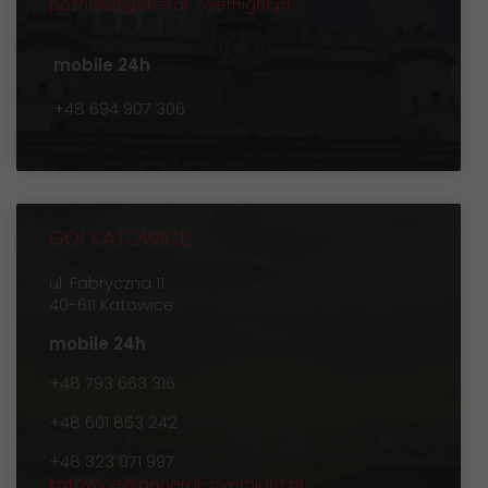
poznan@general-overnight.pl
mobile 24h
+48 694 907 306
GO! KATOWICE
ul. Fabryczna 11
40-611 Katowice
mobile 24h
+48 793 663 316
+48 601 863 242
+48 323 071 997
katowice@general-overnight.pl