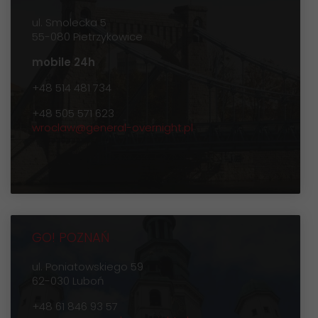
ul. Smolecka 5
55-080 Pietrzykowice
mobile 24h
+48 514 481 734
+48 505 571 623
wroclaw@general-overnight.pl
GO! POZNAŃ
ul. Poniatowskiego 59
62-030 Luboń
+48 61 846 93 57