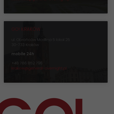
GO! KRAKÓW
ul. Obrońców Modlina 5 lokal 25
30-733 Kraków
mobile 24h
+48 786 852 796
krakow@general-overnight.pl