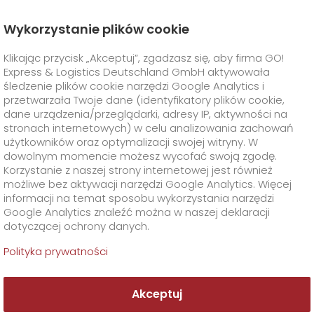
Wykorzystanie plików cookie
Strona Główna
O Firmie
Klikając przycisk „Akceptuj”, zgadzasz się, aby firma GO!
GO! - Twój partner w logistyce
Express & Logistics Deutschland GmbH aktywowała
GO! Express
+
śledzenie plików cookie narzędzi Google Analytics i
przetwarzała Twoje dane (identyfikatory plików cookie,
dane urządzenia/przeglądarki, adresy IP, aktywności na
Rozwiązania Branżowe
GO!
Usługi Bezpośrednie
+
stronach internetowych) w celu analizowania zachowań
użytkowników oraz optymalizacji swojej witryny. W
GO!
Smart Express
Usługi Dodatkowe
GO!
Life Science
+
dowolnym momencie możesz wycofać swoją zgodę.
Korzystanie z naszej strony internetowej jest również
możliwe bez aktywacji narzędzi Google Analytics. Więcej
Transport przesyłek biologicznych
GO!
Food Logistics
+
Specjalne wymagania transportowe
+
informacji na temat sposobu wykorzystania narzędzi
Google Analytics znaleźć można w naszej deklaracji
Na ekspresowej
dotyczącej ochrony danych.
GO!
GO!
GMO
Automotive & Industry
Rozwiązania logistyczne dla badań klinicznych
Klient
GO! Dry Ice
+
logistyce znamy się jak
Polityka prywatności
>
GO!
Print & Media
mało kto!
Dystrybucja leków
GO! Cold Pack
O Firmie
Formularze i dokumenty
+
Akceptuj
GO!
Supply Chain
GO! Ambient
Transport dla hodowców koni
Materiały opakowaniowe
+
Kontakt
+
Przesyłki ekspresowe w Polsce i za granicą z