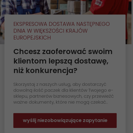
GO! Franczyza
Apka GO!
EKSPRESOWA DOSTAWA NASTĘPNEGO
DNIA W WIĘKSZOŚCI KRAJÓW
EUROPEJSKICH
Chcesz zaoferować swoim
klientom lepszą dostawę,
niż konkurencja?
Skorzystaj z naszych usług, aby dostarczyć
dowolną ilość paczek dla klientów Twojego e-
sklepu, partnerów biznesowych, czy przewieźć
ważne dokumenty, które nie mogą czekać..
wyślij niezobowiązujące zapytanie