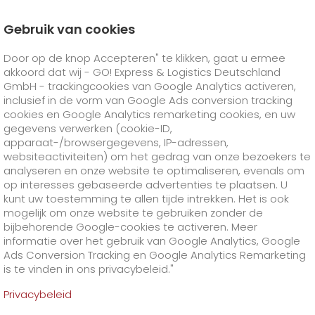
Gebruik van cookies
Homepage
Producten
GO! Solutions
Door op de knop Accepteren" te klikken, gaat u ermee
Zakelijke oplossingen
GO! Gezondheidszorg
akkoord dat wij - GO! Express & Logistics Deutschland
GO! Farmaceutische logistiek
GO! Courier
+
GmbH - trackingcookies van Google Analytics activeren,
inclusief in de vorm van Google Ads conversion tracking
cookies en Google Analytics remarketing cookies, en uw
GO! Express
GO!
Direct
+
gegevens verwerken (cookie-ID,
apparaat-/browsergegevens, IP-adressen,
GO!
Same day
GO! Solutions
GO!
Overnight
+
+
websiteactiviteiten) om het gedrag van onze bezoekers te
analyseren en onze website te optimaliseren, evenals om
op interesses gebaseerde advertenties te plaatsen. U
GO!
Exclusive
Brandstoftoeslag 's nachts
GO!
Worldwide
+
GO! Value added services
Zakelijke oplossingen
+
kunt uw toestemming te allen tijde intrekken. Het is ook
mogelijk om onze website te gebruiken zonder de
Geneesmiddelentransport
>
bijbehorende Google-cookies te activeren. Meer
GO!
On-Board-Courier
brandstoftoeslag wereldwijd
GO!
Speciale verzendgoederen
Gezondheidszorg
+
Online diensten
+
volgens BBP?
informatie over het gebruik van Google Analytics, Google
>
Ads Conversion Tracking en Google Analytics Remarketing
GO!
Air Charter
GO!
Speciale verzendvereisten
GO! Farmalogistiek
Dierentransport
+
GO!
High-tech
Bedrijf
Bestellen en volgen
+
+
is te vinden in ons privacybeleid."
Privacybeleid
GO!
Vracht Service
GO!
Gevaarlijke goederen
GO!
Registratie bestellen en volgen
IT-connectiviteit
Media & Handel
Carrière
Over ons
+
Farmaceutische transporten zijn onderworpen aan