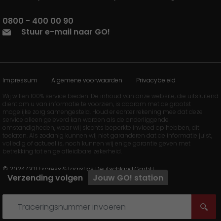
0800 - 400 00 90
Stuur e-mail naar GO!
Impressum
Algemene voorwaarden
Privacybeleid
Wij willen 100% service bieden. De inhoud van onze website, die uitsluitend
dient om u van informatie te voorzien, is daarom met de grootst
mogelijke zorg samengesteld. Houd er echter rekening mee dat deze
service alleen geleverd kan worden als de onderliggende
omstandigheden, waar wij slechts beperkte invloed op hebben, dit
toelaten. Als zodanig kunnen wij niet garanderen dat de informatie juist,
volledig of actueel is, noch kunnen wij enige garantie geven met
betrekking tot enige afleidbare zekerheid.
© 2024 GO! Express & Logistics Deutschland GmbH
Verzending volgen
Jouw
GO!
station