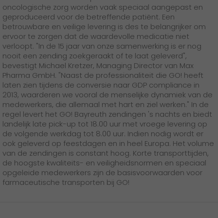
oncologische zorg worden vaak speciaal aangepast en
geproduceerd voor de betreffende patiënt. Een
betrouwbare en veilige levering is des te belangrijker om
ervoor te zorgen dat de waardevolle medicatie niet
verloopt. "In de 15 jaar van onze samenwerking is er nog
nooit een zending zoekgeraakt of te laat geleverd",
bevestigt Michael Kretzer, Managing Director van Max
Pharma GmbH. "Naast de professionaliteit die GO! heeft
laten zien tijdens de conversie naar GDP compliance in
2013, waarderen we vooral de menselijke dynamiek van de
medewerkers, die allemaal met hart en ziel werken."
In de
regel levert het GO! Bayreuth zendingen 's nachts en biedt
landelijk late pick-up tot 18.00 uur met vroege levering op
de volgende werkdag tot 8.00 uur. Indien nodig wordt er
ook geleverd op feestdagen en in heel Europa. Het volume
van de zendingen is constant hoog. Korte transporttijden,
de hoogste kwaliteits- en veiligheidsnormen en speciaal
opgeleide medewerkers zijn de basisvoorwaarden voor
farmaceutische transporten bij GO!