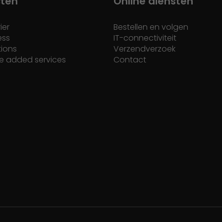
cten
Online diensten
ier
Bestellen en volgen
ess
IT-connectiviteit
tions
Verzendverzoek
e added services
Contact