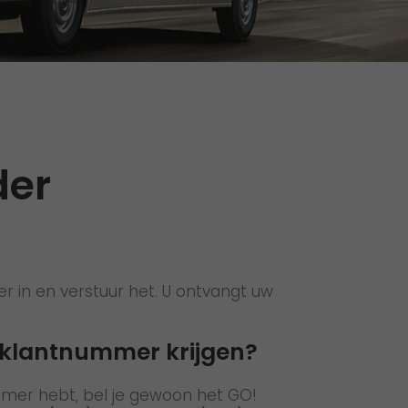
Open sollicitaties
Open sollicitaties magazijnteam
>
der
 in en verstuur het. U ontvangt uw
 klantnummer krijgen?
mmer hebt, bel je gewoon het GO!