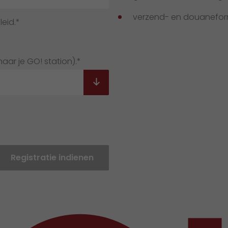
verzend- en douaneformu
eid.*
aar je GO! station).*
Registratie indienen