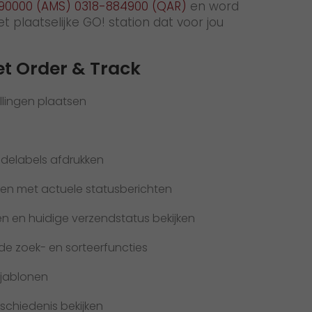
90000 (AMS) 0318-884900 (QAR)
en word
 plaatselijke GO! station dat voor jou
t Order & Track
llingen plaatsen
delabels afdrukken
ken met actuele statusberichten
en en huidige verzendstatus bekijken
ide zoek- en sorteerfuncties
sjablonen
schiedenis bekijken