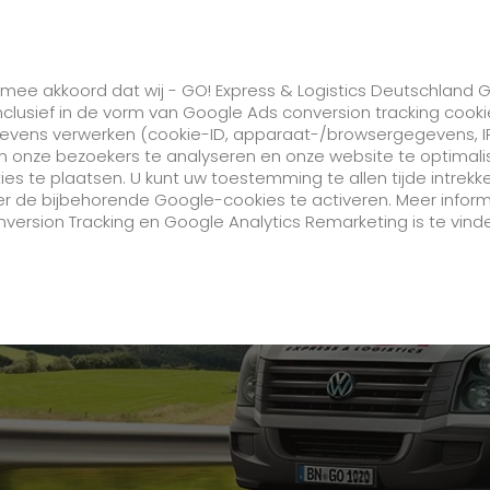
GO! Solutions
GO! Value added services
ermee akkoord dat wij - GO! Express & Logistics Deutschland
inclusief in de vorm van Google Ads conversion tracking cook
gevens verwerken (cookie-ID, apparaat-/browsergegevens, I
lgen
Registratie bestellen en volgen
n onze bezoekers te analyseren en onze website te optimali
 te plaatsen. U kunt uw toestemming te allen tijde intrekken
Bedrijf
r de bijbehorende Google-cookies te activeren. Meer inform
version Tracking en Google Analytics Remarketing is te vinde
Over ons
Toekomstbestendige werkcultuur bij
GO!
Feiten en Cijfers
Geschiedenis
Maatschappelijk verantwoord