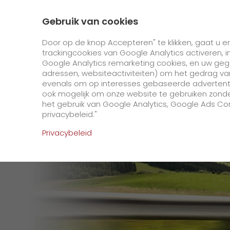
0800 - 400 00 90
Contact
Over ons
Gebruik van cookies
GO! Courier
GO! Express
Door op de knop Accepteren" te klikken, gaat u 
trackingcookies van Google Analytics activeren, 
Google Analytics remarketing cookies, en uw ge
Homepage
Online diensten
Bestellen en vo
adressen, websiteactiviteiten) om het gedrag va
evenals om op interesses gebaseerde advertenties
Online diensten
ook mogelijk om onze website te gebruiken zonde
het gebruik van Google Analytics, Google Ads Con
privacybeleid."
+
Bestellen en volgen
Privacybeleid
IT-connectiviteit
Registratie bestellen en volgen
>
Verzendverzoek
Contact