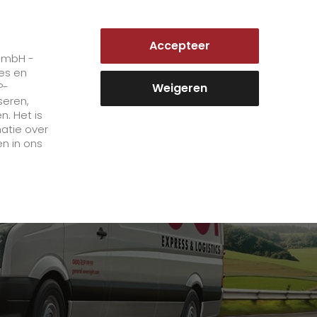
NETHERLANDS | NL
Accepteer
Inloggen klantenportaal
 GmbH -
ies en
P-
Weigeren
seren,
. Het is
Carrière
atie over
n in ons
+
Wij als werkgever
werkgebieden
staff testimonials
>
Banen en carrières
+
Open sollicitaties bij GO!
Word een GO! koerier