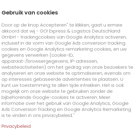
Gebruik van cookies
Homepage
Producten
GO! Solutions
Door op de knop Accepteren" te klikken, gaat u ermee
Speciale verzendvereisten
GO! Toeleveringsketen
akkoord dat wij - GO! Express & Logistics Deutschland
GO! Courier
+
GmbH - trackingcookies van Google Analytics activeren,
inclusief in de vorm van Google Ads conversion tracking
cookies en Google Analytics remarketing cookies, en uw
GO! Express
GO!
Direct
+
gegevens verwerken (cookie-ID,
apparaat-/browsergegevens, IP-adressen,
GO!
Same day
GO! Solutions
GO!
Overnight
+
+
websiteactiviteiten) om het gedrag van onze bezoekers te
analyseren en onze website te optimaliseren, evenals om
op interesses gebaseerde advertenties te plaatsen. U
GO!
Exclusive
Brandstoftoeslag 's nachts
GO!
Worldwide
+
GO! Value added services
Zakelijke oplossingen
+
kunt uw toestemming te allen tijde intrekken. Het is ook
mogelijk om onze website te gebruiken zonder de
Optimale
>
bijbehorende Google-cookies te activeren. Meer
GO!
On-Board-Courier
brandstoftoeslag wereldwijd
GO!
Speciale verzendgoederen
Gezondheidszorg
+
Online diensten
+
toeleveringsketen? GO!
informatie over het gebruik van Google Analytics, Google
>
Ads Conversion Tracking en Google Analytics Remarketing
GO!
Air Charter
GO!
Speciale verzendvereisten
Toeleveringsketen
Dierentransport
+
GO!
High-tech
Bedrijf
Bestellen en volgen
+
+
is te vinden in ons privacybeleid."
Privacybeleid
GO!
Vracht Service
GO!
Gevaarlijke goederen
GO!
Registratie bestellen en volgen
IT-connectiviteit
Media & Handel
Carrière
Over ons
+
Supply chain is zinvol. Als alles wat we als