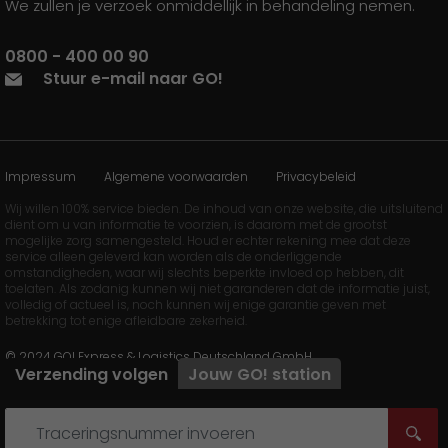
We zullen je verzoek onmiddellijk in behandeling nemen.
0800 - 400 00 90
Stuur e-mail naar GO!
Impressum
Algemene voorwaarden
Privacybeleid
Wij willen 100% service bieden. De inhoud van onze website, die uitsluitend
dient om u van informatie te voorzien, is daarom met de grootst
mogelijke zorg samengesteld. Houd er echter rekening mee dat deze
service alleen geleverd kan worden als de onderliggende
omstandigheden, waar wij slechts beperkte invloed op hebben, dit
toelaten. Als zodanig kunnen wij niet garanderen dat de informatie juist,
volledig of actueel is, noch kunnen wij enige garantie geven met
betrekking tot enige afleidbare zekerheid.
© 2024 GO! Express & Logistics Deutschland GmbH
Verzending volgen
Jouw
GO!
station