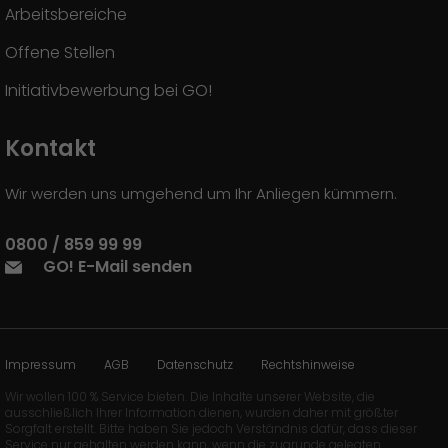
Arbeitsbereiche
Offene Stellen
Initiativbewerbung bei GO!
Kontakt
Wir werden uns umgehend um Ihr Anliegen kümmern.
0800 / 859 99 99
GO! E-Mail senden
Impressum
AGB
Datenschutz
Rechtshinweise
Wir wollen 100 % Service bieten. Die Inhalte unserer Website, die
ausschließlich Ihrer Information dienen, wurden daher mit größter
Sorgfalt erstellt. Bitte haben Sie jedoch Verständnis dafür, dass dieser
Service nur gehalten werden kann, wenn die zugrunde gelegten