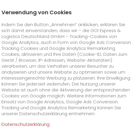
Verwendung von Cookies
Startseite
Unternehmen
Stationen
Tübingen
Indem Sie den Button „Annehmen“ anklicken, erklären Sie
Über GO! Tübingen
sich damit einverstanden, dass wir – die GO! Express &
GO! Courier
+
Logistics Deutschland GmbH – Tracking-Cookies von
Google Analytics, auch in Form von Google Ads Conversion
Tracking Cookies und Google Analytics Remarketing
GO! Express
GO!
City
+
Cookies, aktivieren und Ihre Daten (Cookie-ID, Daten zum
Gerät / Browser, IP-Adressen, Website-Aktivitäten)
GO!
Direct
GO! Solutions
GO!
Overnight
+
+
verarbeiten, um das Verhalten unserer Besucher zu
analysieren und unsere Website zu optimieren sowie um
interessengerechte Werbung zu platzieren. Ihre Einwilligung
GO!
Same Day
Preise
GO!
Worldwide
+
GO! Value Added Services
Branchenlösungen
+
können Sie jederzeit widerrufen. Die Nutzung unserer
Website ist auch ohne die Aktivierung der entsprechenden
GO! Tübingen
Cookies von Google möglich. Weitere Informationen zum
GO!
Touren
Treibstoffzuschlag Worldwide
Treibstoffzuschlag Overnight
GO!
Besondere Versandinhalte
Healthcare
+
Online Services
+
Einsatz von Google Analytics, Google Ads Conversion
>
>
Tracking und Google Analytics Remarketing können Sie
GO! Express & Logistics Südwest GmbH & Co.
GO!
On-Board-Courier
GO!
Besondere Versandanforderungen
Tierversand
+
GO!
Hightech
Unternehmen
GO! Kundenportal
+
+
unserer Datenschutzerklärung entnehmen.
KG
Täleswiesenstraße 2
Datenschutzerklärung
72770 Reutlingen
GO!
Air Charter
GO!
Freight-Service
GO!
Gefahrgut
GO!
Kundenportal Registrierung
IT Anbindungen
Media & Trade
Karriere
Über uns
+
Tel. +49 7121 34533-0