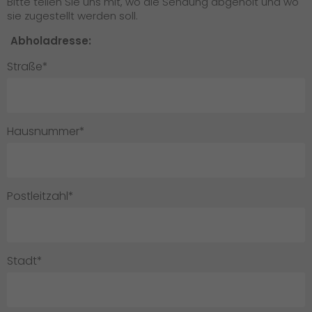
Bitte teilen Sie uns mit, wo die Sendung abgeholt und wo
sie zugestellt werden soll.
Abholadresse:
Straße*
Hausnummer*
Postleitzahl*
Stadt*