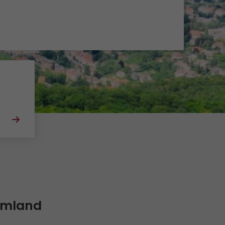
Initiativbewerbung als Mitarbeiter
Initiativbewerbung als Sortierkraft
>
n
 Umland