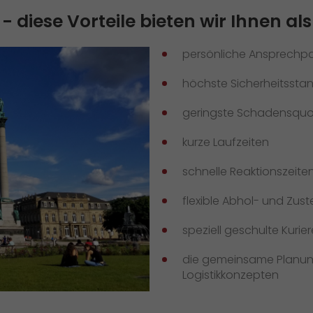
iese Vorteile bieten wir Ihnen als
persönliche Ansprechpa
höchste Sicherheitssta
geringste Schadensqu
kurze Laufzeiten
schnelle Reaktionszeite
flexible Abhol- und Zust
speziell geschulte Kurier
die gemeinsame Planung
Logistikkonzepten