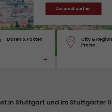
Qualität
Ansprechpartner
Zertifizierungen
Referenzen
Auszeichnungen
Daten & Fakten
City & Regio
Preise
+
Presse
Pressematerial
GO! Pressekontakt
>
enst in Stuttgart und im Stuttgarter