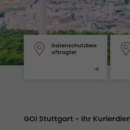
Versandanfrage
Wir rocken Ihre Logistik
Kontakt
Tiroler Currywurst in
Deutschlands EM-Stadien: GO!
GO! Versandmaterial
liefert sie den VIPs
GO! erhält Auszeichnung
Datenschutzbea
„Höchste Kundenempfehlung“
uftragter
vom Handelsblatt
>
GO! Stuttgart - Ihr Kurierdi