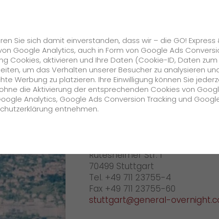
Karriere
s
GO! Solutions
GO! Value Added Services
ren Sie sich damit einverstanden, dass wir – die GO! Express
von Google Analytics, auch in Form von Google Ads Conversi
g Cookies, aktivieren und Ihre Daten (Cookie-ID, Daten zum
rt
Über GO! Stuttgart
beiten, um das Verhalten unserer Besucher zu analysieren un
e Werbung zu platzieren. Ihre Einwilligung können Sie jederz
Unternehmen
h ohne die Aktivierung der entsprechenden Cookies von Goog
Google Analytics, Google Ads Conversion Tracking und Googl
GO! Stuttga
schutzerklärung entnehmen.
Über uns
GO! Express & Logistics Südwe
zukunftssichere Arbeitskultur bei GO!
Rutesheimer Str. 1
Daten & Fakten
70499 Stuttgart
Tel. +49 711 23755-4
Historie
Fax +49 711 23755-60
stuttgart@general-overnight.
CSR