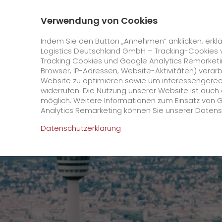
0800 / 859 99 99
Kontakt
Über uns
Verwendung von Cookies
GO! Courier
GO! Expres
Indem Sie den Button „Annehmen“ anklicken, erklä
Logistics Deutschland GmbH – Tracking-Cookies 
Tracking Cookies und Google Analytics Remarketin
Startseite
Unternehmen
Stationen
Stuttga
Browser, IP-Adressen, Website-Aktivitäten) verar
Website zu optimieren sowie um interessengerecht
Online Services
widerrufen. Die Nutzung unserer Website ist auc
möglich. Weitere Informationen zum Einsatz von 
Analytics Remarketing können Sie unserer Daten
+
GO! Kundenportal
Datenschutzerklärung
IT Anbindungen
Kundenportal Registrierung
>
App
Downloads
+
Newswall