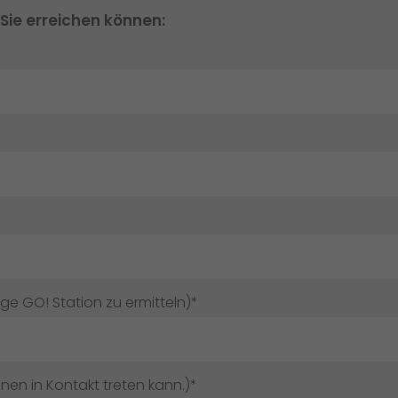
 Sie erreichen können:
ige GO! Station zu ermitteln)*
hnen in Kontakt treten kann.)*