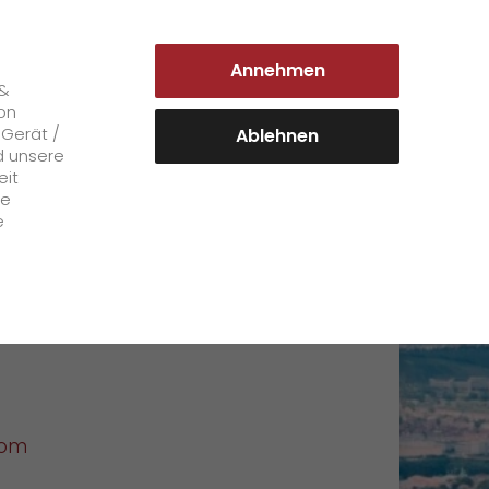
DEUTSCHLAND | DE
Annehmen
Login Kundenportal
 &
on
 Gerät /
Ablehnen
d unsere
eit
Karriere
le
e
rt
+
GO! als Arbeitgeber
st GmbH & Co. KG
Arbeitsbereiche
Mitarbeiterstimmen
>
Offene Stellen
+
Initiativbewerbung bei GO!
com
Initiativbewerbung als Kurier