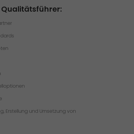
 Qualitätsführer:
rtner
ndards
oten
n
elloptionen
e
, Erstellung und Umsetzung von