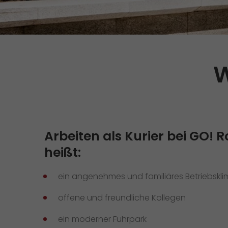
Versandanfrage
Wir rocken Ihre Logistik
Kontakt
Tiroler Currywurst in
Deutschlands EM-Stadien: GO!
GO! Versandmaterial
liefert sie den VIPs
W
GO! erhält Auszeichnung
„Höchste Kundenempfehlung“
vom Handelsblatt
>
Arbeiten als Kurier bei GO! 
heißt:
ein angenehmes und familiäres Betriebskl
offene und freundliche Kollegen
ein moderner Fuhrpark