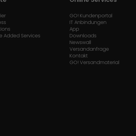
ier
GO! Kundenportal
ess
IT Anbindungen
tions
App
e Added Services
Downloads
Newswall
Versandanfrage
Kontakt
GO! Versandmaterial