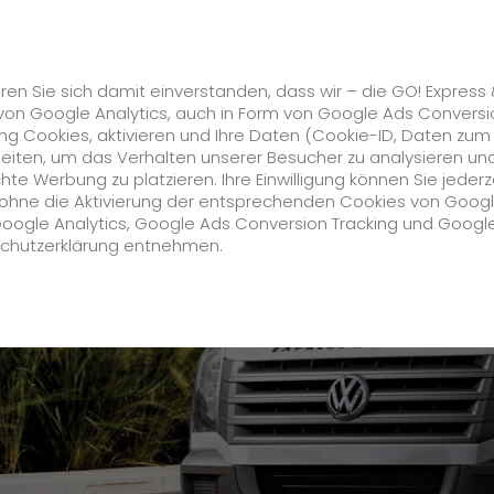
Karriere
s
GO! Solutions
GO! Value Added Services
ren Sie sich damit einverstanden, dass wir – die GO! Express
von Google Analytics, auch in Form von Google Ads Conversi
g Cookies, aktivieren und Ihre Daten (Cookie-ID, Daten zum
k
Arbeiten bei GO! Rostock
beiten, um das Verhalten unserer Besucher zu analysieren un
e Werbung zu platzieren. Ihre Einwilligung können Sie jederz
Unternehmen
h ohne die Aktivierung der entsprechenden Cookies von Goog
Google Analytics, Google Ads Conversion Tracking und Googl
schutzerklärung entnehmen.
Über uns
zukunftssichere Arbeitskultur bei GO!
Daten & Fakten
Historie
CSR