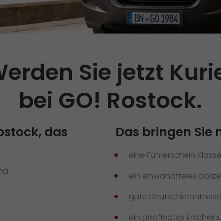
Qualität
Zertifizierungen
Referenzen
erden Sie jetzt Kuri
Auszeichnungen
bei GO! Rostock.
+
Presse
Pressematerial
Rostock, das
Das bringen Sie m
GO! Pressekontakt
>
eine Führerschein Klasse
ima
ein einwandfreies poliz
gute Deutschkenntniss
ein gepflegtes Erschein