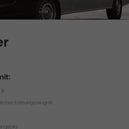
Initiativbewerbung als Mitarbeiter
Initiativbewerbung als Sortierkraft
>
er
it:
 B
eiliches Führungszeugnis
e
ungsbild