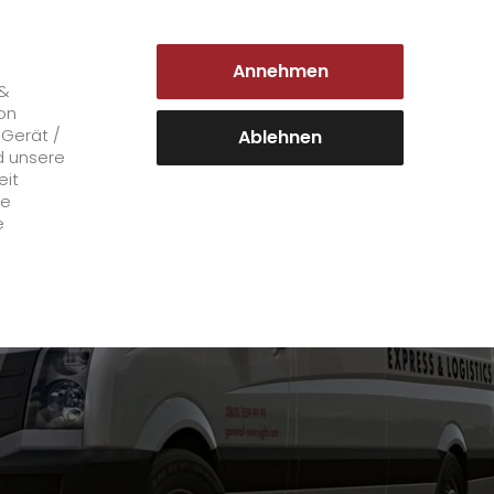
DEUTSCHLAND | DE
Annehmen
Login Kundenportal
 &
on
 Gerät /
Ablehnen
d unsere
eit
Karriere
le
e
+
GO! als Arbeitgeber
Arbeitsbereiche
Mitarbeiterstimmen
>
Offene Stellen
+
Initiativbewerbung bei GO!
Initiativbewerbung als Kurier