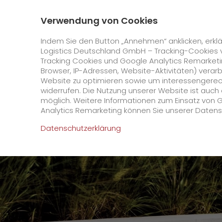
0800 / 859 99 99
Kontakt
Über uns
Verwendung von Cookies
GO! Courier
GO! Expres
Indem Sie den Button „Annehmen“ anklicken, erklä
Logistics Deutschland GmbH – Tracking-Cookies 
Tracking Cookies und Google Analytics Remarketin
Startseite
Unternehmen
Stationen
Rostoc
Browser, IP-Adressen, Website-Aktivitäten) verar
Website zu optimieren sowie um interessengerecht
Online Services
widerrufen. Die Nutzung unserer Website ist auc
möglich. Weitere Informationen zum Einsatz von 
Analytics Remarketing können Sie unserer Daten
+
GO! Kundenportal
Datenschutzerklärung
IT Anbindungen
Kundenportal Registrierung
>
App
Downloads
+
Newswall