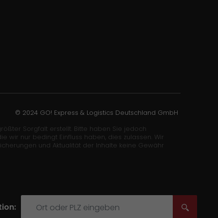
© 2024 GO! Express & Logistics Deutschland GmbH
ößter Sorgfalt erstellt. Bitte haben Sie jedoch
wir nur bedingt Einfluss haben, dies zulassen. Wir
sicherungen und Aktualität der Inhalte keine Gewähr
ion: