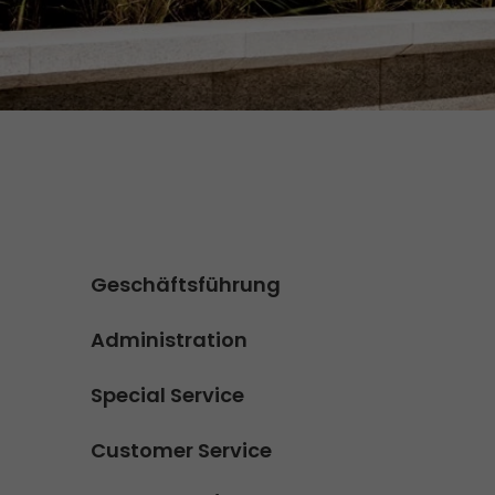
Versandanfrage
Wir rocken Ihre Logistik
Kontakt
Tiroler Currywurst in
Deutschlands EM-Stadien: GO!
GO! Versandmaterial
liefert sie den VIPs
GO! erhält Auszeichnung
„Höchste Kundenempfehlung“
vom Handelsblatt
>
Geschäftsführung
Administration
Special Service
Customer Service