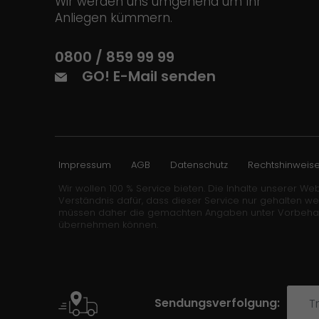
Wir werden uns umgehend um Ihr
Anliegen kümmern.
0800 / 859 99 99
GO! E-Mail senden
Impressum
AGB
Datenschutz
Rechtshinweis
Wir wollen 100 % Service bieten. Die Inhalte unserer Web
Verständnis dafür, dass dieser Service nur gehalten w
müssen daher die gemachten Angaben unter Vorbehalt stel
übernehmen können.
Sendungsverfolgung: