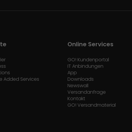
te
Online Services
ier
GO! Kundenportal
ess
IT Anbindungen
tions
App
e Added Services
Downloads
Newswall
Versandanfrage
Kontakt
GO! Versandmaterial