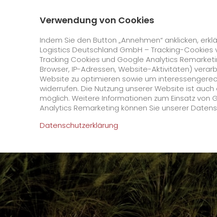
0800 / 859 99 99
Kontakt
Über uns
Verwendung von Cookies
GO! Courier
GO! Expres
Indem Sie den Button „Annehmen“ anklicken, erklä
Logistics Deutschland GmbH – Tracking-Cookies 
Tracking Cookies und Google Analytics Remarketin
Startseite
Unternehmen
Stationen
Karlsr
Browser, IP-Adressen, Website-Aktivitäten) verar
Website zu optimieren sowie um interessengerecht
Online Services
widerrufen. Die Nutzung unserer Website ist auc
möglich. Weitere Informationen zum Einsatz von 
Analytics Remarketing können Sie unserer Daten
+
GO! Kundenportal
Datenschutzerklärung
IT Anbindungen
Kundenportal Registrierung
>
App
Downloads
+
Newswall