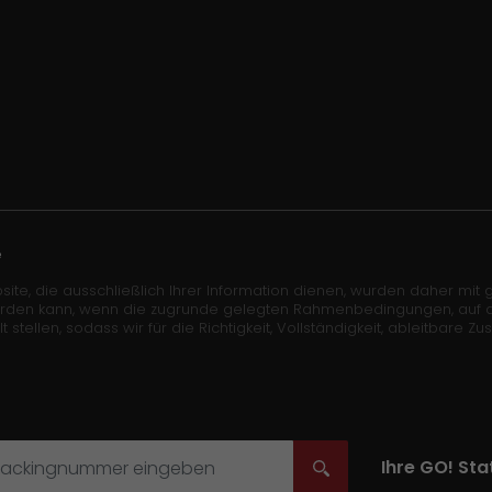
e
site, die ausschließlich Ihrer Information dienen, wurden daher mit gr
erden kann, wenn die zugrunde gelegten Rahmenbedingungen, auf die 
len, sodass wir für die Richtigkeit, Vollständigkeit, ableitbare Zu
Ihre
GO!
Stat