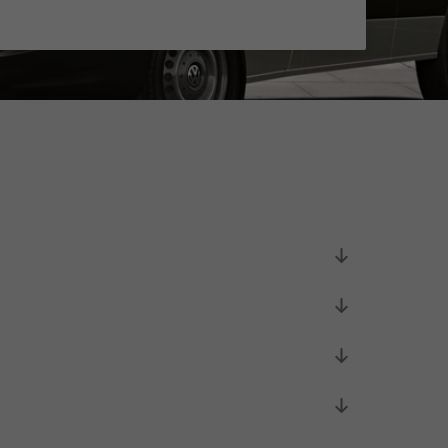
Initiativbewerbung als Mitarbeiter
Initiativbewerbung als Sortierkraft
>