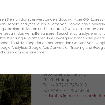
Karriere
s
GO! Solutions
GO! Value Added Services
ren Sie sich damit einverstanden, dass wir – die GO! Express
von Google Analytics, auch in Form von Google Ads Conversi
g Cookies, aktivieren und Ihre Daten (Cookie-ID, Daten zum
uhe
Ihr GO! Team Karlsruhe
beiten, um das Verhalten unserer Besucher zu analysieren un
e Werbung zu platzieren. Ihre Einwilligung können Sie jederz
Unternehmen
h ohne die Aktivierung der entsprechenden Cookies von Goog
Google Analytics, Google Ads Conversion Tracking und Googl
GO! Karlsr
schutzerklärung entnehmen.
Über uns
GO! Express & Logistics Karls
zukunftssichere Arbeitskultur bei GO!
Otto-Lilienthal-Str. 4c
Daten & Fakten
76275 Ettlingen
Tel. +49 7243 72543-0
Historie
Fax +49 7243 72543-29
karlsruhe@general-overnight.
CSR