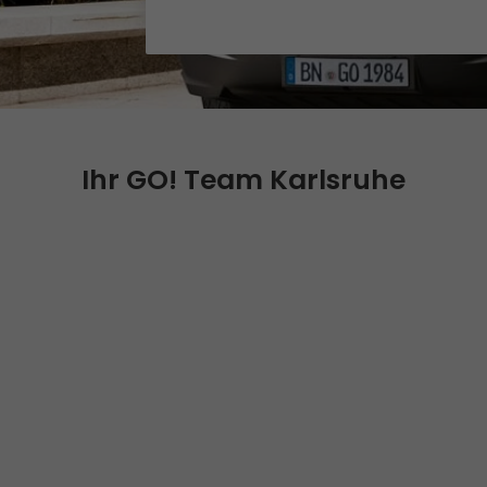
Qualität
Zertifizierungen
Referenzen
Auszeichnungen
Ihr GO! Team Karlsruhe
+
Presse
Pressematerial
GO! Pressekontakt
>