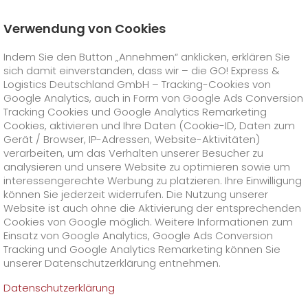
Verwendung von Cookies
Startseite
Unternehmen
Stationen
Hannover
Indem Sie den Button „Annehmen“ anklicken, erklären Sie
Ihr GO! Team Hannover
sich damit einverstanden, dass wir – die GO! Express &
GO! Courier
+
Logistics Deutschland GmbH – Tracking-Cookies von
Google Analytics, auch in Form von Google Ads Conversion
Tracking Cookies und Google Analytics Remarketing
GO! Express
GO!
City
+
Cookies, aktivieren und Ihre Daten (Cookie-ID, Daten zum
Gerät / Browser, IP-Adressen, Website-Aktivitäten)
GO!
Direct
GO! Solutions
GO!
Overnight
+
+
verarbeiten, um das Verhalten unserer Besucher zu
analysieren und unsere Website zu optimieren sowie um
interessengerechte Werbung zu platzieren. Ihre Einwilligung
GO!
Same Day
Preise
GO!
Worldwide
+
GO! Value Added Services
Branchenlösungen
+
können Sie jederzeit widerrufen. Die Nutzung unserer
Website ist auch ohne die Aktivierung der entsprechenden
GO! Hannover
Cookies von Google möglich. Weitere Informationen zum
GO!
Touren
Treibstoffzuschlag Worldwide
Treibstoffzuschlag Overnight
GO!
Besondere Versandinhalte
Healthcare
+
Online Services
+
Einsatz von Google Analytics, Google Ads Conversion
>
>
Tracking und Google Analytics Remarketing können Sie
GO! Express & Logistics Hannover GmbH
GO!
On-Board-Courier
GO!
Besondere Versandanforderungen
Tierversand
+
GO!
Hightech
Unternehmen
GO! Kundenportal
+
+
unserer Datenschutzerklärung entnehmen.
Bayernstraße 28a
30855 Langenhagen
Datenschutzerklärung
Tel. +49 511 515184-100
GO!
Air Charter
GO!
Freight-Service
GO!
Gefahrgut
GO!
Kundenportal Registrierung
IT Anbindungen
Media & Trade
Karriere
Über uns
+
Fax +49 511 515184-191