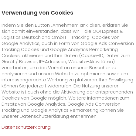
Verwendung von Cookies
Startseite
Unternehmen
Stationen
Göttingen
Indem Sie den Button „Annehmen“ anklicken, erklären Sie
Ihr GO! Team Göttingen
sich damit einverstanden, dass wir – die GO! Express &
GO! Courier
+
Logistics Deutschland GmbH – Tracking-Cookies von
Google Analytics, auch in Form von Google Ads Conversion
Tracking Cookies und Google Analytics Remarketing
GO! Express
GO!
City
+
Cookies, aktivieren und Ihre Daten (Cookie-ID, Daten zum
Gerät / Browser, IP-Adressen, Website-Aktivitäten)
GO!
Direct
GO! Solutions
GO!
Overnight
+
+
verarbeiten, um das Verhalten unserer Besucher zu
analysieren und unsere Website zu optimieren sowie um
interessengerechte Werbung zu platzieren. Ihre Einwilligung
GO!
Same Day
Preise
GO!
Worldwide
+
GO! Value Added Services
Branchenlösungen
+
können Sie jederzeit widerrufen. Die Nutzung unserer
Website ist auch ohne die Aktivierung der entsprechenden
GO! Göttingen
Cookies von Google möglich. Weitere Informationen zum
GO!
Touren
Treibstoffzuschlag Worldwide
Treibstoffzuschlag Overnight
GO!
Besondere Versandinhalte
Healthcare
+
Online Services
+
Einsatz von Google Analytics, Google Ads Conversion
>
>
Tracking und Google Analytics Remarketing können Sie
GO! Express & Logistics Göttingen GmbH
GO!
On-Board-Courier
GO!
Besondere Versandanforderungen
Tierversand
+
GO!
Hightech
Unternehmen
GO! Kundenportal
+
+
unserer Datenschutzerklärung entnehmen.
Reinhard-Rube-Straße 6
37077 Göttingen
Datenschutzerklärung
Tel. +49 551 548484-8
GO!
Air Charter
GO!
Freight-Service
GO!
Gefahrgut
GO!
Kundenportal Registrierung
IT Anbindungen
Media & Trade
Karriere
Über uns
+
Fax +49 551 548484-9