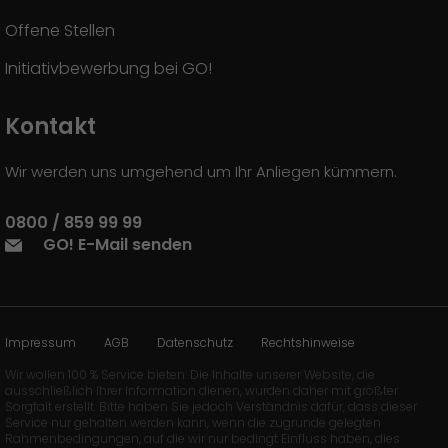
Offene Stellen
Initiativbewerbung bei GO!
Kontakt
Wir werden uns umgehend um Ihr Anliegen kümmern.
0800 / 859 99 99
GO! E-Mail senden
Impressum
AGB
Datenschutz
Rechtshinweise
Wir wollen 100 % Service bieten. Die Inhalte unserer Website, die
ausschließlich Ihrer Information dienen, wurden daher mit größter
Sorgfalt erstellt. Bitte haben Sie jedoch Verständnis dafür, dass dieser
Service nur gehalten werden kann, wenn die zugrunde gelegten
Rahmenbedingungen, auf die wir nur bedingt Einfluss haben, dies