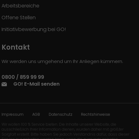
Arbeitsbereiche
Offene Stellen
Initiativbewerbung bei GO!
Kontakt
Wir werden uns umgehend um Ihr Anliegen kümmern.
0800 / 859 99 99
GO! E-Mail senden
Impressum
AGB
Datenschutz
Rechtshinweise
Wir wollen 100 % Service bieten. Die Inhalte unserer Website, die
ausschließlich Ihrer Information dienen, wurden daher mit größter
Sorgfalt erstellt. Bitte haben Sie jedoch Verständnis dafür, dass dieser