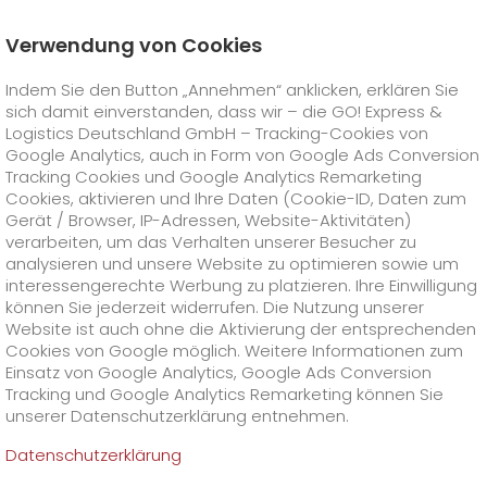
Verwendung von Cookies
Startseite
Unternehmen
Stationen
Gießen
Indem Sie den Button „Annehmen“ anklicken, erklären Sie
Datenschutzbeauftragter
sich damit einverstanden, dass wir – die GO! Express &
GO! Courier
+
Logistics Deutschland GmbH – Tracking-Cookies von
Google Analytics, auch in Form von Google Ads Conversion
Tracking Cookies und Google Analytics Remarketing
GO! Express
GO!
City
+
Cookies, aktivieren und Ihre Daten (Cookie-ID, Daten zum
Gerät / Browser, IP-Adressen, Website-Aktivitäten)
GO!
Direct
GO! Solutions
GO!
Overnight
+
+
verarbeiten, um das Verhalten unserer Besucher zu
analysieren und unsere Website zu optimieren sowie um
interessengerechte Werbung zu platzieren. Ihre Einwilligung
GO!
Same Day
Preise
GO!
Worldwide
+
GO! Value Added Services
Branchenlösungen
+
können Sie jederzeit widerrufen. Die Nutzung unserer
Website ist auch ohne die Aktivierung der entsprechenden
Cookies von Google möglich. Weitere Informationen zum
GO!
Touren
Treibstoffzuschlag Worldwide
Treibstoffzuschlag Overnight
GO!
Besondere Versandinhalte
Healthcare
+
Online Services
+
Einsatz von Google Analytics, Google Ads Conversion
>
>
Tracking und Google Analytics Remarketing können Sie
GO!
On-Board-Courier
GO!
Besondere Versandanforderungen
Tierversand
+
GO!
Hightech
Unternehmen
GO! Kundenportal
+
+
unserer Datenschutzerklärung entnehmen.
Datenschutzerklärung
GO!
Air Charter
GO!
Freight-Service
GO!
Gefahrgut
GO!
Kundenportal Registrierung
IT Anbindungen
Media & Trade
Karriere
Über uns
+