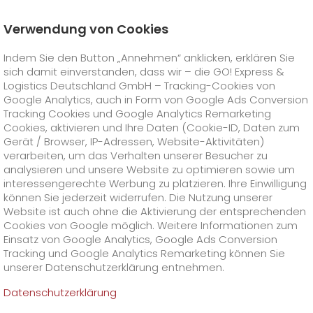
Verwendung von Cookies
Startseite
Unternehmen
Stationen
Freiburg
Indem Sie den Button „Annehmen“ anklicken, erklären Sie
Soziales Engagement
sich damit einverstanden, dass wir – die GO! Express &
GO! Courier
+
Logistics Deutschland GmbH – Tracking-Cookies von
Google Analytics, auch in Form von Google Ads Conversion
Tracking Cookies und Google Analytics Remarketing
GO! Express
GO!
City
+
Cookies, aktivieren und Ihre Daten (Cookie-ID, Daten zum
Gerät / Browser, IP-Adressen, Website-Aktivitäten)
GO!
Direct
GO! Solutions
GO!
Overnight
+
+
verarbeiten, um das Verhalten unserer Besucher zu
analysieren und unsere Website zu optimieren sowie um
interessengerechte Werbung zu platzieren. Ihre Einwilligung
GO!
Same Day
Preise
GO!
Worldwide
+
GO! Value Added Services
Branchenlösungen
+
können Sie jederzeit widerrufen. Die Nutzung unserer
Website ist auch ohne die Aktivierung der entsprechenden
Cookies von Google möglich. Weitere Informationen zum
GO!
Touren
Treibstoffzuschlag Worldwide
Treibstoffzuschlag Overnight
GO!
Besondere Versandinhalte
Healthcare
+
Online Services
+
Einsatz von Google Analytics, Google Ads Conversion
>
>
Tracking und Google Analytics Remarketing können Sie
GO!
On-Board-Courier
GO!
Besondere Versandanforderungen
Tierversand
+
GO!
Hightech
Unternehmen
GO! Kundenportal
+
+
unserer Datenschutzerklärung entnehmen.
Datenschutzerklärung
GO!
Air Charter
GO!
Freight-Service
GO!
Gefahrgut
GO!
Kundenportal Registrierung
IT Anbindungen
Media & Trade
Karriere
Über uns
+