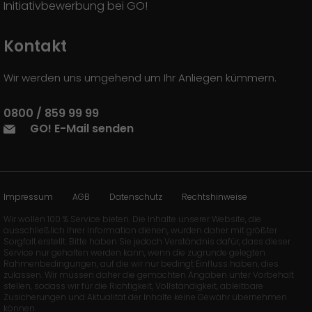
Initiativbewerbung bei GO!
Kontakt
Wir werden uns umgehend um Ihr Anliegen kümmern.
0800 / 859 99 99
GO! E-Mail senden
Impressum
AGB
Datenschutz
Rechtshinweise
Wir wollen 100 % Service bieten. Die Inhalte unserer Website, die
ausschließlich Ihrer Information dienen, wurden daher mit größter
Sorgfalt erstellt. Bitte haben Sie jedoch Verständnis dafür, dass dieser
Service nur gehalten werden kann, wenn die zugrunde gelegten
Rahmenbedingungen, auf die wir nur bedingt Einfluss haben, dies
zulassen. Wir müssen daher die gemachten Angaben unter Vorbehalt
stellen, sodass wir für die Richtigkeit, Vollständigkeit, ableitbare
Zusicherungen und Aktualität der Inhalte keine Gewähr übernehmen
können.