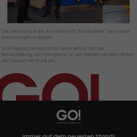
Presse
+
Pressematerial
Die Deutsche Bank AG stiftete 110 "BobbyBikes" für soziale
GO! Pressekontakt
Einrichtungen in Baden.
>
GO! Freiburg unterstützte diese Aktion mit der
Bereitstellung der Transporte an die teilnehmenden Filialen
der Deutschen Bank AG.
Immer auf dem neuesten Stand!