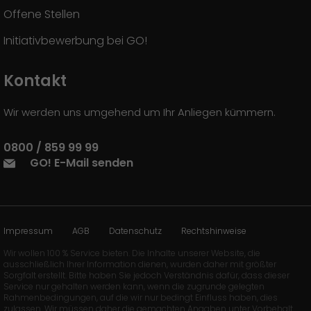
Offene Stellen
Initiativbewerbung bei GO!
Kontakt
Wir werden uns umgehend um Ihr Anliegen kümmern.
0800 / 859 99 99
GO! E-Mail senden
Impressum
AGB
Datenschutz
Rechtshinweise
Wir wollen 100 % Service bieten. Die Inhalte unserer Website, die
ausschließlich Ihrer Information dienen, wurden daher mit größter
Sorgfalt erstellt. Bitte haben Sie jedoch Verständnis dafür, dass dieser
Service nur gehalten werden kann, wenn die zugrunde gelegten
Rahmenbedingungen, auf die wir nur bedingt Einfluss haben, dies
zulassen. Wir müssen daher die gemachten Angaben unter Vorbehalt