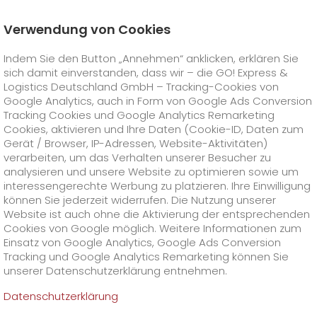
Verwendung von Cookies
Startseite
Unternehmen
Stationen
Frankfurt (Oder)
Indem Sie den Button „Annehmen“ anklicken, erklären Sie
Datenschutzbeauftragter
sich damit einverstanden, dass wir – die GO! Express &
GO! Courier
+
Logistics Deutschland GmbH – Tracking-Cookies von
Google Analytics, auch in Form von Google Ads Conversion
Tracking Cookies und Google Analytics Remarketing
GO! Express
GO!
City
+
Cookies, aktivieren und Ihre Daten (Cookie-ID, Daten zum
Gerät / Browser, IP-Adressen, Website-Aktivitäten)
GO!
Direct
GO! Solutions
GO!
Overnight
+
+
verarbeiten, um das Verhalten unserer Besucher zu
analysieren und unsere Website zu optimieren sowie um
interessengerechte Werbung zu platzieren. Ihre Einwilligung
GO!
Same Day
Preise
GO!
Worldwide
+
GO! Value Added Services
Branchenlösungen
+
können Sie jederzeit widerrufen. Die Nutzung unserer
Website ist auch ohne die Aktivierung der entsprechenden
Cookies von Google möglich. Weitere Informationen zum
GO!
Touren
Treibstoffzuschlag Worldwide
Treibstoffzuschlag Overnight
GO!
Besondere Versandinhalte
Healthcare
+
Online Services
+
Einsatz von Google Analytics, Google Ads Conversion
>
>
Tracking und Google Analytics Remarketing können Sie
GO!
On-Board-Courier
GO!
Besondere Versandanforderungen
Tierversand
+
GO!
Hightech
Unternehmen
GO! Kundenportal
+
+
unserer Datenschutzerklärung entnehmen.
Datenschutzerklärung
GO!
Air Charter
GO!
Freight-Service
GO!
Gefahrgut
GO!
Kundenportal Registrierung
IT Anbindungen
Media & Trade
Karriere
Über uns
+