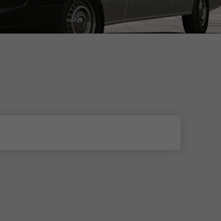
Initiativbewerbung als Mitarbeiter
Initiativbewerbung als Sortierkraft
>