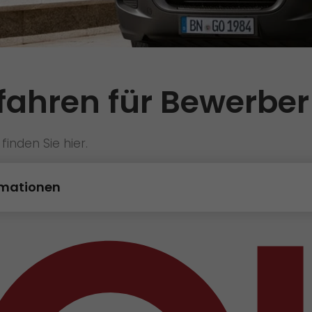
Qualität
Zertifizierungen
Referenzen
fahren für Bewerber
Auszeichnungen
+
Presse
inden Sie hier.
Pressematerial
rmationen
GO! Pressekontakt
>