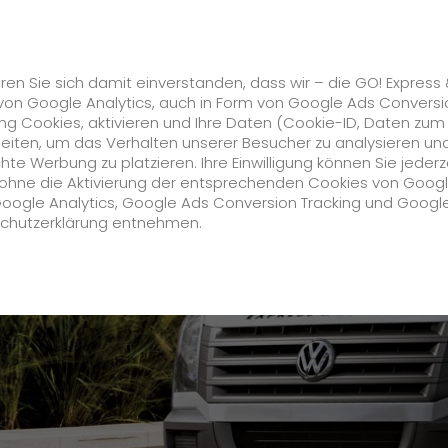
Karriere
s
GO! Solutions
GO! Value Added Services
ren Sie sich damit einverstanden, dass wir – die GO! Express
von Google Analytics, auch in Form von Google Ads Conversi
g Cookies, aktivieren und Ihre Daten (Cookie-ID, Daten zum
urt am Main
Datenschutzverfahren für Bewerber
beiten, um das Verhalten unserer Besucher zu analysieren un
e Werbung zu platzieren. Ihre Einwilligung können Sie jederz
Unternehmen
h ohne die Aktivierung der entsprechenden Cookies von Goog
Google Analytics, Google Ads Conversion Tracking und Googl
schutzerklärung entnehmen.
Über uns
zukunftssichere Arbeitskultur bei GO!
Daten & Fakten
Historie
CSR