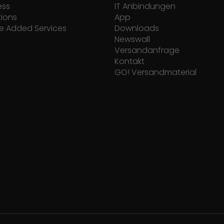
ess
IT Anbindungen
tions
App
e Added Services
Downloads
Newswall
Versandanfrage
Kontakt
GO! Versandmaterial