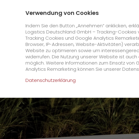
0800 / 859 99 99
Kontakt
Über uns
Verwendung von Cookies
GO! Courier
GO! Expres
Indem Sie den Button „Annehmen“ anklicken, erklä
Logistics Deutschland GmbH – Tracking-Cookies 
Tracking Cookies und Google Analytics Remarketin
Startseite
Unternehmen
Stationen
Frankf
Browser, IP-Adressen, Website-Aktivitäten) verar
Website zu optimieren sowie um interessengerecht
Online Services
widerrufen. Die Nutzung unserer Website ist auc
möglich. Weitere Informationen zum Einsatz von 
Analytics Remarketing können Sie unserer Daten
+
GO! Kundenportal
Datenschutzerklärung
IT Anbindungen
Kundenportal Registrierung
>
App
Downloads
+
Newswall