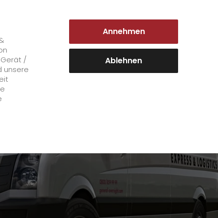
DEUTSCHLAND | DE
Annehmen
Login Kundenportal
 &
on
 Gerät /
Ablehnen
d unsere
eit
Karriere
le
e
+
GO! als Arbeitgeber
Arbeitsbereiche
Mitarbeiterstimmen
>
Offene Stellen
+
Initiativbewerbung bei GO!
Initiativbewerbung als Kurier