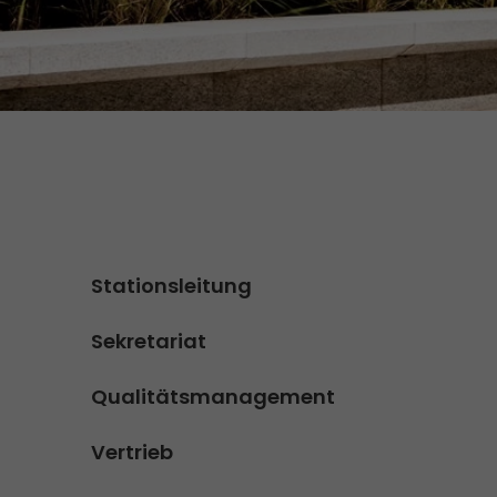
Versandanfrage
Wir rocken Ihre Logistik
Kontakt
Tiroler Currywurst in
Deutschlands EM-Stadien: GO!
GO! Versandmaterial
liefert sie den VIPs
GO! erhält Auszeichnung
„Höchste Kundenempfehlung“
vom Handelsblatt
>
Stationsleitung
Sekretariat
Qualitätsmanagement
Vertrieb