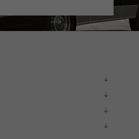
Initiativbewerbung als Mitarbeiter
Initiativbewerbung als Sortierkraft
>