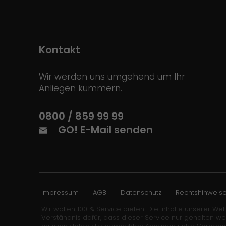
Kontakt
Wir werden uns umgehend um Ihr
Anliegen kümmern.
0800 / 859 99 99
GO! E-Mail senden
Impressum
AGB
Datenschutz
Rechtshinweis
Wir wollen 100 % Service bieten. Die Inhalte unserer Web
Verständnis dafür, dass dieser Service nur gehalten w