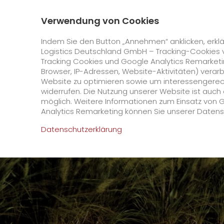
0800 / 859 99 99
Kontakt
Über uns
Verwendung von Cookies
GO! Courier
GO! Expres
Indem Sie den Button „Annehmen“ anklicken, erklä
Logistics Deutschland GmbH – Tracking-Cookies 
Tracking Cookies und Google Analytics Remarketin
Startseite
Unternehmen
Stationen
Essen
Browser, IP-Adressen, Website-Aktivitäten) verar
Website zu optimieren sowie um interessengerecht
Online Services
widerrufen. Die Nutzung unserer Website ist auc
möglich. Weitere Informationen zum Einsatz von 
Analytics Remarketing können Sie unserer Daten
+
GO! Kundenportal
Datenschutzerklärung
IT Anbindungen
Kundenportal Registrierung
>
App
Downloads
+
Newswall