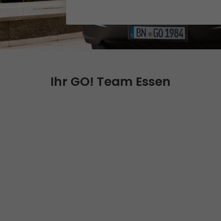
Qualität
Zertifizierungen
Referenzen
Auszeichnungen
Ihr GO! Team Essen
+
Presse
Pressematerial
GO! Pressekontakt
>