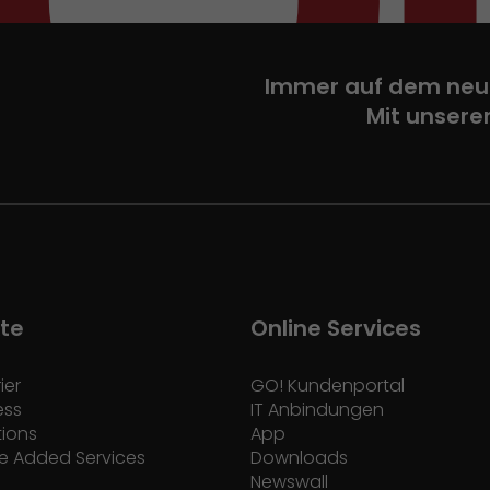
Immer auf dem neu
Mit unsere
te
Online Services
ier
GO! Kundenportal
ess
IT Anbindungen
tions
App
e Added Services
Downloads
Newswall