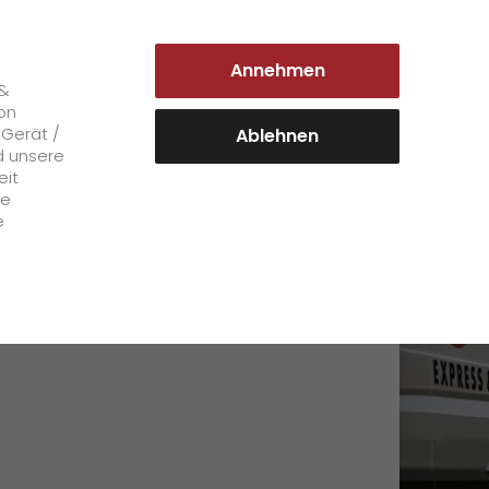
DEUTSCHLAND | DE
Annehmen
Login Kundenportal
 &
on
 Gerät /
Ablehnen
d unsere
eit
Karriere
le
e
+
GO! als Arbeitgeber
Arbeitsbereiche
Mitarbeiterstimmen
>
Offene Stellen
+
Initiativbewerbung bei GO!
Initiativbewerbung als Kurier