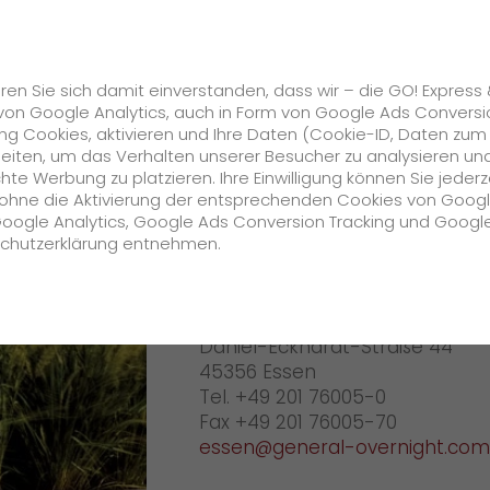
Karriere
s
GO! Solutions
GO! Value Added Services
ren Sie sich damit einverstanden, dass wir – die GO! Express
von Google Analytics, auch in Form von Google Ads Conversi
g Cookies, aktivieren und Ihre Daten (Cookie-ID, Daten zum
Ihr GO! Team Essen
beiten, um das Verhalten unserer Besucher zu analysieren un
e Werbung zu platzieren. Ihre Einwilligung können Sie jederz
Unternehmen
h ohne die Aktivierung der entsprechenden Cookies von Goog
Google Analytics, Google Ads Conversion Tracking und Googl
GO! Essen
schutzerklärung entnehmen.
Über uns
GO! Express & Logistics GmbH
zukunftssichere Arbeitskultur bei GO!
Daniel-Eckhardt-Straße 44
Daten & Fakten
45356 Essen
Tel. +49 201 76005-0
Historie
Fax +49 201 76005-70
essen@general-overnight.com
CSR