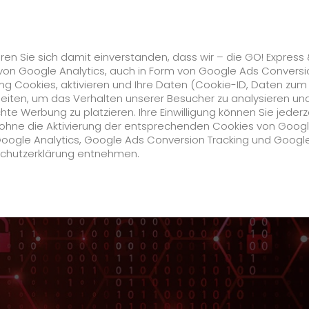
Karriere
s
GO! Solutions
GO! Value Added Services
ren Sie sich damit einverstanden, dass wir – die GO! Express
von Google Analytics, auch in Form von Google Ads Conversi
g Cookies, aktivieren und Ihre Daten (Cookie-ID, Daten zum
s
Datenschutzbeauftragter
beiten, um das Verhalten unserer Besucher zu analysieren un
e Werbung zu platzieren. Ihre Einwilligung können Sie jederz
Unternehmen
h ohne die Aktivierung der entsprechenden Cookies von Goog
Google Analytics, Google Ads Conversion Tracking und Googl
schutzerklärung entnehmen.
Über uns
zukunftssichere Arbeitskultur bei GO!
Daten & Fakten
Historie
CSR