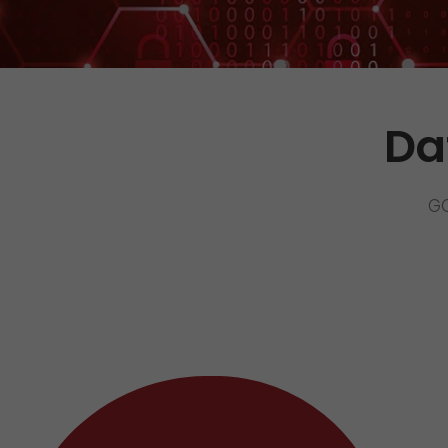
Versandanfrage
Wir rocken Ihre Logistik
Kontakt
Tiroler Currywurst in
Deutschlands EM-Stadien: GO!
GO! Versandmaterial
liefert sie den VIPs
Da
GO! erhält Auszeichnung
„Höchste Kundenempfehlung“
vom Handelsblatt
GO
>