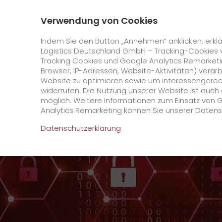
0800 / 859 99 99
Kontakt
Über uns
Verwendung von Cookies
GO! Courier
GO! Expres
Indem Sie den Button „Annehmen“ anklicken, erklä
Logistics Deutschland GmbH – Tracking-Cookies 
Tracking Cookies und Google Analytics Remarketin
Startseite
Unternehmen
Stationen
Cottbu
Browser, IP-Adressen, Website-Aktivitäten) verar
Website zu optimieren sowie um interessengerecht
Online Services
widerrufen. Die Nutzung unserer Website ist auc
möglich. Weitere Informationen zum Einsatz von 
Analytics Remarketing können Sie unserer Daten
+
GO! Kundenportal
Datenschutzerklärung
IT Anbindungen
Kundenportal Registrierung
>
App
Downloads
+
Newswall