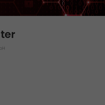
Initiativbewerbung als Mitarbeiter
Initiativbewerbung als Sortierkraft
>
ter
mbH