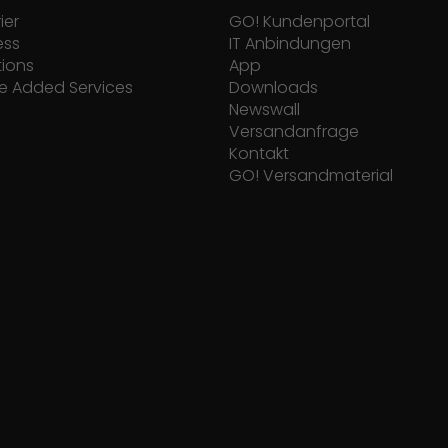
ier
GO! Kundenportal
ess
IT Anbindungen
tions
App
e Added Services
Downloads
Newswall
Versandanfrage
Kontakt
GO! Versandmaterial