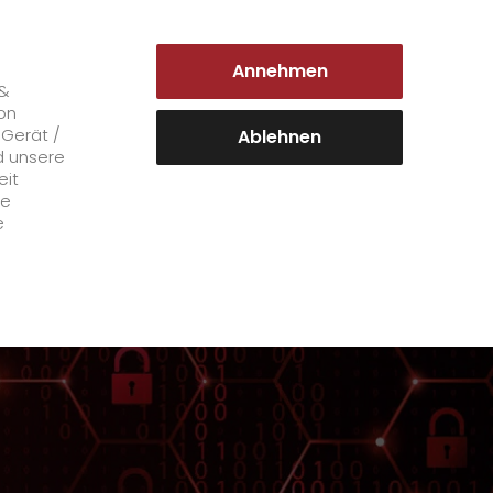
DEUTSCHLAND | DE
Annehmen
Login Kundenportal
 &
on
 Gerät /
Ablehnen
d unsere
eit
Karriere
le
e
+
GO! als Arbeitgeber
Arbeitsbereiche
Mitarbeiterstimmen
>
Offene Stellen
+
Initiativbewerbung bei GO!
Initiativbewerbung als Kurier