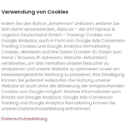
Verwendung von Cookies
Startseite
Unternehmen
Stationen
Berlin
Indem Sie den Button „Annehmen“ anklicken, erklären Sie
Malteser Hilfsdienst e.V.
sich damit einverstanden, dass wir – die GO! Express &
GO! Courier
+
Logistics Deutschland GmbH – Tracking-Cookies von
Google Analytics, auch in Form von Google Ads Conversion
Tracking Cookies und Google Analytics Remarketing
GO! Express
GO!
City
+
Cookies, aktivieren und Ihre Daten (Cookie-ID, Daten zum
Gerät / Browser, IP-Adressen, Website-Aktivitäten)
GO!
Direct
GO! Solutions
GO!
Overnight
+
+
verarbeiten, um das Verhalten unserer Besucher zu
analysieren und unsere Website zu optimieren sowie um
interessengerechte Werbung zu platzieren. Ihre Einwilligung
GO!
Same Day
Preise
GO!
Worldwide
+
GO! Value Added Services
Branchenlösungen
+
können Sie jederzeit widerrufen. Die Nutzung unserer
Website ist auch ohne die Aktivierung der entsprechenden
Cookies von Google möglich. Weitere Informationen zum
GO!
Touren
Treibstoffzuschlag Worldwide
Treibstoffzuschlag Overnight
GO!
Besondere Versandinhalte
Healthcare
+
Online Services
+
Einsatz von Google Analytics, Google Ads Conversion
>
>
Tracking und Google Analytics Remarketing können Sie
GO!
On-Board-Courier
GO!
Besondere Versandanforderungen
Tierversand
+
GO!
Hightech
Unternehmen
GO! Kundenportal
+
+
unserer Datenschutzerklärung entnehmen.
Datenschutzerklärung
GO!
Air Charter
GO!
Freight-Service
GO!
Gefahrgut
GO!
Kundenportal Registrierung
IT Anbindungen
Media & Trade
Karriere
Über uns
+