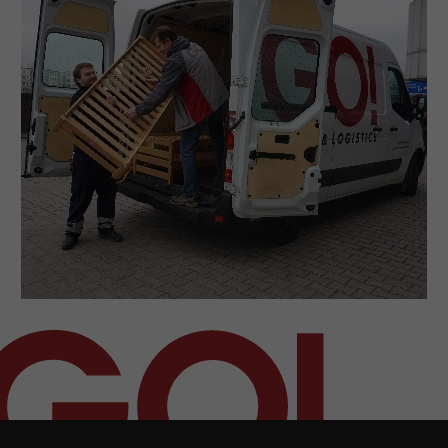
Presse
+
Pressematerial
GO! Pressekontakt
>