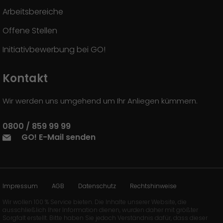
Arbeitsbereiche
Offene Stellen
Initiativbewerbung bei GO!
Kontakt
Wir werden uns umgehend um Ihr Anliegen kümmern.
0800 / 859 99 99
GO! E-Mail senden
Impressum
AGB
Datenschutz
Rechtshinweise
Wir wollen 100 % Service bieten. Die Inhalte unserer Website, die
ausschließlich Ihrer Information dienen, wurden daher mit größter
Sorgfalt erstellt. Bitte haben Sie jedoch Verständnis dafür, dass dieser