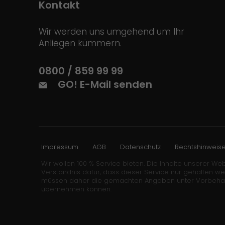
Kontakt
Wir werden uns umgehend um Ihr
Anliegen kümmern.
0800 / 859 99 99
GO! E-Mail senden
Impressum
AGB
Datenschutz
Rechtshinweis
Wir wollen 100 % Service bieten. Die Inhalte unserer Web
Verständnis dafür, dass dieser Service nur gehalten w
müssen daher die gemachten Angaben unter Vorbehalt stel
übernehmen können.