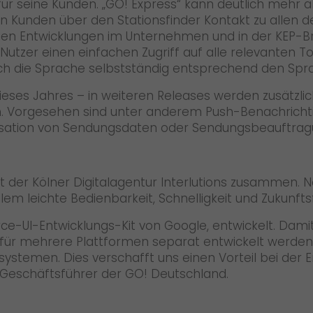
 seine Kunden. „GO! Express“ kann deutlich mehr al
 Kunden über den Stationsfinder Kontakt zu allen 
ten Entwicklungen im Unternehmen und in der KEP-B
Nutzer einen einfachen Zugriff auf alle relevanten T
ich die Sprache selbstständig entsprechend den Spr
dieses Jahres – in weiteren Releases werden zusätzl
en. Vorgesehen sind unter anderem Push-Benachrich
isation von Sendungsdaten oder Sendungsbeauftrag
mit der Kölner Digitalagentur Interlutions zusamme
lem leichte Bedienbarkeit, Schnelligkeit und Zukunfts
e-UI-Entwicklungs-Kit von Google, entwickelt. Damit
ht für mehrere Plattformen separat entwickelt werd
systemen. Dies verschafft uns einen Vorteil bei der 
e, Geschäftsführer der GO! Deutschland.