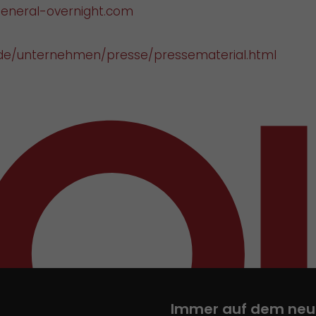
eneral-overnight.com
de/unternehmen/presse/pressematerial.html
Immer auf dem neu