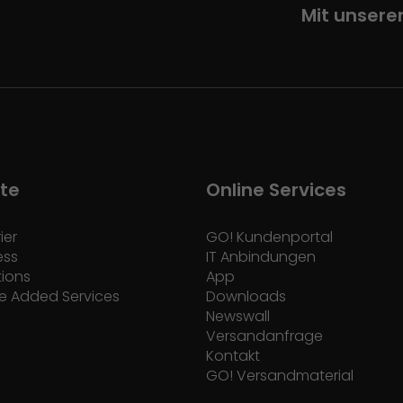
Mit unsere
te
Online Services
ier
GO! Kundenportal
ess
IT Anbindungen
tions
App
e Added Services
Downloads
Newswall
Versandanfrage
Kontakt
GO! Versandmaterial