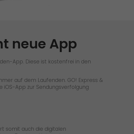
Initiativbewerbung als Mitarbeiter
Initiativbewerbung als Sortierkraft
>
cht neue App
den-App. Diese ist kostenfrei in den
 immer auf dem Laufenden. GO! Express &
ine iOS-App zur Sendungsverfolgung
t somit auch die digitalen