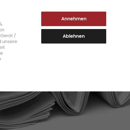
DEUTSCHLAND | DE
Annehmen
Login Kundenportal
 &
on
 Gerät /
Ablehnen
d unsere
eit
Karriere
le
e
+
GO! als Arbeitgeber
Arbeitsbereiche
Mitarbeiterstimmen
>
Offene Stellen
+
Initiativbewerbung bei GO!
Initiativbewerbung als Kurier