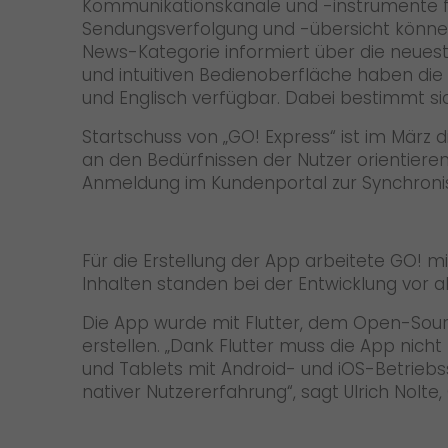
Kommunikationskanäle und -instrumente für
Sendungsverfolgung und -übersicht können
News-Kategorie informiert über die neues
und intuitiven Bedienoberfläche haben die 
und Englisch verfügbar. Dabei bestimmt s
Startschuss von „GO! Express“ ist im März 
an den Bedürfnissen der Nutzer orientier
Anmeldung im Kundenportal zur Synchron
Für die Erstellung der App arbeitete GO! 
Inhalten standen bei der Entwicklung vor al
Die App wurde mit Flutter, dem Open-Sourc
erstellen. „Dank Flutter muss die App nic
und Tablets mit Android- und iOS-Betriebs
nativer Nutzererfahrung“, sagt Ulrich Nolt