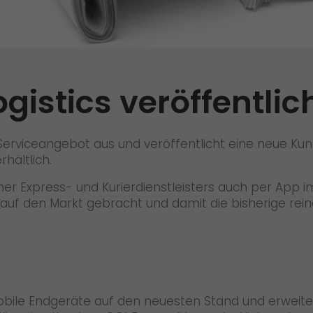
Qualität
Zertifizierungen
Referenzen
gistics veröffentli
Auszeichnungen
+
Presse
e Serviceangebot aus und veröffentlicht eine neue Kun
Pressematerial
hältlich.
nner Express- und Kurierdienstleisters auch per App
GO! Pressekontakt
“ auf den Markt gebracht und damit die bisherige re
>
obile Endgeräte auf den neuesten Stand und erweiter