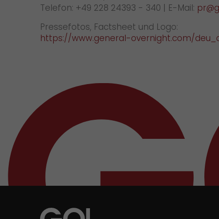
Telefon: +49 228 24393 - 340 | E-Mail:
pr@g
Pressefotos, Factsheet und Logo:
https://www.general-overnight.com/deu_