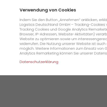
0800 / 859 99 99
Kontakt
Über uns
Verwendung von Cookies
GO! Courier
GO! Expres
Indem Sie den Button „Annehmen“ anklicken, erklä
Logistics Deutschland GmbH – Tracking-Cookies 
Tracking Cookies und Google Analytics Remarketin
Startseite
Unternehmen
Presse
GO! Expre
Browser, IP-Adressen, Website-Aktivitäten) verar
Website zu optimieren sowie um interessengerecht
Online Services
widerrufen. Die Nutzung unserer Website ist auc
möglich. Weitere Informationen zum Einsatz von 
Analytics Remarketing können Sie unserer Daten
+
GO! Kundenportal
Datenschutzerklärung
IT Anbindungen
Kundenportal Registrierung
>
App
Downloads
+
Newswall