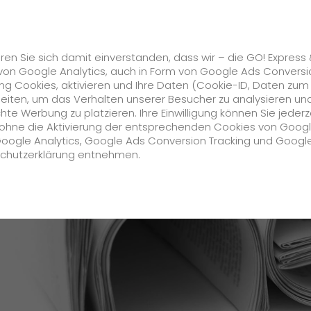
Karriere
s
GO! Solutions
GO! Value Added Services
ren Sie sich damit einverstanden, dass wir – die GO! Express
von Google Analytics, auch in Form von Google Ads Conversi
g Cookies, aktivieren und Ihre Daten (Cookie-ID, Daten zum
ss & Logistics veröffentlicht neue App
beiten, um das Verhalten unserer Besucher zu analysieren un
e Werbung zu platzieren. Ihre Einwilligung können Sie jederz
Unternehmen
h ohne die Aktivierung der entsprechenden Cookies von Goog
Google Analytics, Google Ads Conversion Tracking und Googl
schutzerklärung entnehmen.
Über uns
zukunftssichere Arbeitskultur bei GO!
Daten & Fakten
Historie
CSR