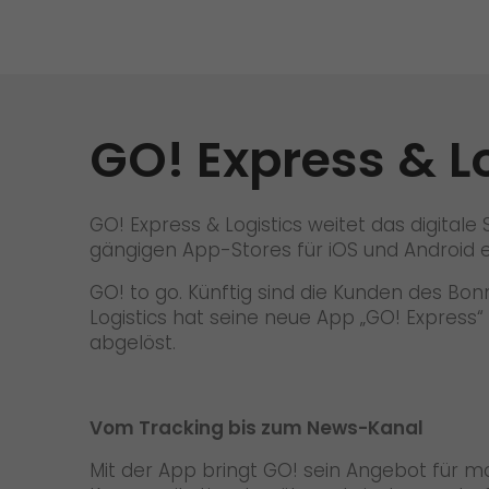
Versandanfrage
Wir rocken Ihre Logistik
Kontakt
Tiroler Currywurst in
Deutschlands EM-Stadien: GO!
GO! Versandmaterial
liefert sie den VIPs
GO! Express & Lo
GO! erhält Auszeichnung
„Höchste Kundenempfehlung“
vom Handelsblatt
GO! Express & Logistics weitet das digital
>
gängigen App-Stores für iOS und Android er
GO! to go. Künftig sind die Kunden des Bo
Logistics hat seine neue App „GO! Express
abgelöst.
Vom Tracking bis zum News-Kanal
Mit der App bringt GO! sein Angebot für m