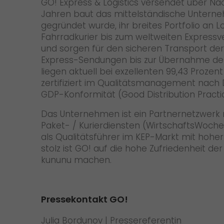
GO! Express & Logistics versendet über Nac
Jahren baut das mittelständische Unterne
gegründet wurde, ihr breites Portfolio an 
Fahrradkurier bis zum weltweiten Expressver
und sorgen für den sicheren Transport der
Express-Sendungen bis zur Übernahme der 
liegen aktuell bei exzellenten 99,43 Proze
zertifiziert im Qualitätsmanagement nach 
GDP-Konformität (Good Distribution Practi
Das Unternehmen ist ein Partnernetzwerk m
Paket- / Kurierdiensten (WirtschaftsWoche)
als Qualitätsführer im KEP-Markt mit hoh
stolz ist GO! auf die hohe Zufriedenheit 
kununu machen.
Pressekontakt GO!
Julia Bordunov | Pressereferentin