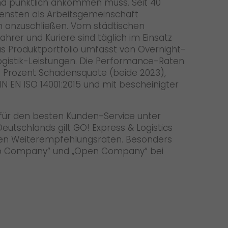
 und pünktlich ankommen muss. Seit 40
iensten als Arbeitsgemeinschaft
rn anzuschließen. Vom städtischen
hrer und Kuriere sind täglich im Einsatz
as Produktportfolio umfasst von Overnight-
ogistik-Leistungen. Die Performance-Raten
02 Prozent Schadensquote (beide 2023),
 EN ISO 14001:2015 und mit bescheinigter
 für den besten Kunden-Service unter
eutschlands gilt GO! Express & Logistics
ten Weiterempfehlungsraten. Besonders
 „Top Company“ und „Open Company“ bei