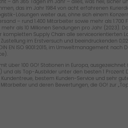
ht – an 365 Tagen im Jahr – alles, was heil, sicher
hmen, das im Jahr 1984 von acht erfahrenen Kurierd
Logistik-Lösungen weiter aus, ohne sich einem Konze
sand – rund 1.400 Mitarbeiter sowie mehr als 1.700 Fa
 mehr als 10 Millionen Sendungen pro Jahr (2023). D
kompletten Supply Chain alle serviceorientierten L
nt Zustellung im Erstversuch und beeindruckenden 0,
DIN EN ISO 9001:2015, im Umweltmanagement nach DIN
ce).
it über 100 GO! Stationen in Europa, ausgezeichnet
 und als Top-Ausbilder unter den besten 1 Prozent D
er Kundentreue, bestem Kunden-Service und sehr gu
der Mitarbeiter und deren Bewertungen, die GO! zur