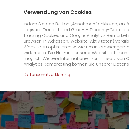
0800 / 859 99 99
Kontakt
Über uns
Verwendung von Cookies
GO! Courier
GO! Expres
Indem Sie den Button „Annehmen“ anklicken, erklä
Logistics Deutschland GmbH – Tracking-Cookies 
Tracking Cookies und Google Analytics Remarketin
Startseite
Online Services
Newswall
Wir si
Browser, IP-Adressen, Website-Aktivitäten) verar
Website zu optimieren sowie um interessengerecht
Online Services
widerrufen. Die Nutzung unserer Website ist auc
möglich. Weitere Informationen zum Einsatz von 
Analytics Remarketing können Sie unserer Daten
+
GO! Kundenportal
Datenschutzerklärung
IT Anbindungen
Kundenportal Registrierung
>
App
Downloads
+
Newswall