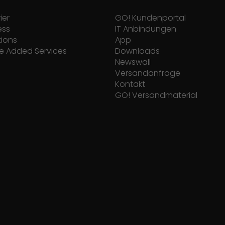
ier
GO! Kundenportal
ess
IT Anbindungen
tions
App
e Added Services
Downloads
Newswall
Versandanfrage
Kontakt
GO! Versandmaterial