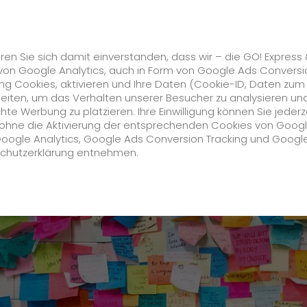
Karriere
s
GO! Solutions
GO! Value Added Services
ren Sie sich damit einverstanden, dass wir – die GO! Express
von Google Analytics, auch in Form von Google Ads Conversi
g Cookies, aktivieren und Ihre Daten (Cookie-ID, Daten zum
nd Logistikhelden.
beiten, um das Verhalten unserer Besucher zu analysieren un
e Werbung zu platzieren. Ihre Einwilligung können Sie jederz
Unternehmen
h ohne die Aktivierung der entsprechenden Cookies von Goog
Google Analytics, Google Ads Conversion Tracking und Googl
schutzerklärung entnehmen.
Über uns
zukunftssichere Arbeitskultur bei GO!
Daten & Fakten
Historie
CSR