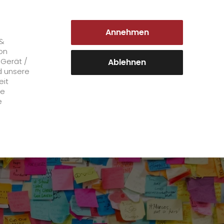
DEUTSCHLAND | DE
Annehmen
Login Kundenportal
 &
on
 Gerät /
Ablehnen
d unsere
eit
Karriere
le
e
+
GO! als Arbeitgeber
Arbeitsbereiche
Mitarbeiterstimmen
>
Offene Stellen
+
Initiativbewerbung bei GO!
Initiativbewerbung als Kurier