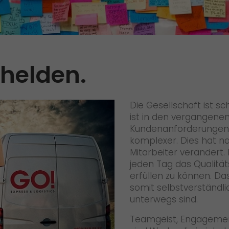
Qualität
Zertifizierungen
Referenzen
khelden.
Auszeichnungen
+
Presse
Die Gesellschaft ist s
Pressematerial
ist in den vergangene
Kundenanforderungen 
GO! Pressekontakt
komplexer. Dies hat nat
Mitarbeiter verändert
>
jeden Tag das Qualit
erfüllen zu können. Das
somit selbstverständli
unterwegs sind.
Teamgeist, Engagement