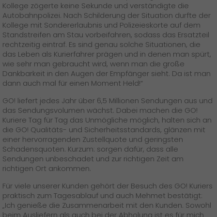
Kollege zögerte keine Sekunde und verständigte die
Autobahnpolizei. Nach Schilderung der Situation durfte der
Kollege mit Sondererlaubnis und Polizeieskorte auf dem
Standstreifen am Stau vorbeifahren, sodass das Ersatzteil
rechtzeitig eintraf. Es sind genau solche Situationen, die
das Leben als Kurierfahrer prägen und in denen man spürt,
wie sehr man gebraucht wird, wenn man die große
Dankbarkeit in den Augen der Empfänger sieht. Da ist man
dann auch mal für einen Moment Held!“
GO! liefert jedes Jahr über 6,5 Millionen Sendungen aus und
das Sendungsvolumen wächst. Dabei machen die GO!
Kuriere Tag für Tag das Unmögliche möglich, halten sich an
die GO! Qualitäts- und Sicherheitsstandards, glänzen mit
einer hervorragenden Zustellquote und geringsten
Schadensquoten. Kurzum: sorgen dafür, dass alle
Sendungen unbeschadet und zur richtigen Zeit am
richtigen Ort ankommen.
Für viele unserer Kunden gehört der Besuch des GO! Kuriers
praktisch zum Tagesablauf und auch Mehmet bestätigt:
„Ich genieße die Zusammenarbeit mit den Kunden. Sowohl
beim Ausliefern als auch bei der Abholung ist es für mich