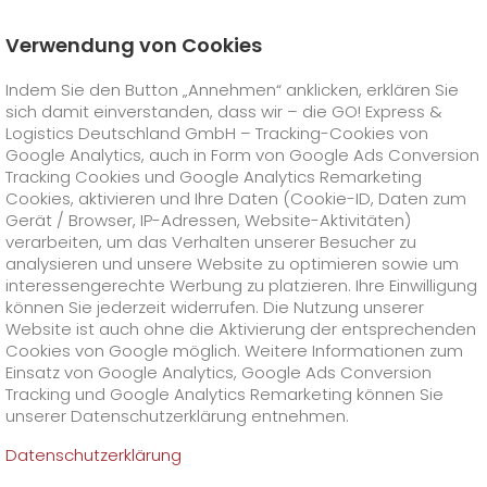
Verwendung von Cookies
Startseite
Online Services
Newswall
Indem Sie den Button „Annehmen“ anklicken, erklären Sie
UNTERWEGS ALS KURIERFAHRER VON GO!
sich damit einverstanden, dass wir – die GO! Express &
GO! Courier
+
Logistics Deutschland GmbH – Tracking-Cookies von
Google Analytics, auch in Form von Google Ads Conversion
Tracking Cookies und Google Analytics Remarketing
GO! Express
GO!
City
+
Cookies, aktivieren und Ihre Daten (Cookie-ID, Daten zum
Gerät / Browser, IP-Adressen, Website-Aktivitäten)
GO!
Direct
GO! Solutions
GO!
Overnight
+
+
verarbeiten, um das Verhalten unserer Besucher zu
analysieren und unsere Website zu optimieren sowie um
interessengerechte Werbung zu platzieren. Ihre Einwilligung
GO!
Same Day
Preise
GO!
Worldwide
+
GO! Value Added Services
Branchenlösungen
+
können Sie jederzeit widerrufen. Die Nutzung unserer
Website ist auch ohne die Aktivierung der entsprechenden
Cookies von Google möglich. Weitere Informationen zum
GO!
Touren
Treibstoffzuschlag Worldwide
Treibstoffzuschlag Overnight
GO!
Besondere Versandinhalte
Healthcare
+
Online Services
+
Einsatz von Google Analytics, Google Ads Conversion
>
>
Tracking und Google Analytics Remarketing können Sie
GO!
On-Board-Courier
GO!
Besondere Versandanforderungen
Tierversand
+
GO!
Hightech
Unternehmen
GO! Kundenportal
+
+
unserer Datenschutzerklärung entnehmen.
Datenschutzerklärung
GO!
Air Charter
GO!
Freight-Service
GO!
Gefahrgut
GO!
Kundenportal Registrierung
IT Anbindungen
Media & Trade
Karriere
Über uns
+