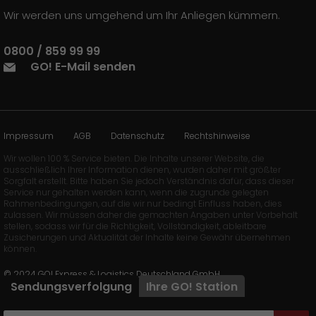
Wir werden uns umgehend um Ihr Anliegen kümmern.
0800 / 859 99 99
GO! E-Mail senden
Impressum
AGB
Datenschutz
Rechtshinweise
Wir wollen 100 % Service bieten. Die Inhalte unserer Website, die
ausschließlich Ihrer Information dienen, wurden daher mit größter
Sorgfalt erstellt. Bitte haben Sie jedoch Verständnis dafür, dass dieser
Service nur gehalten werden kann, wenn die zugrunde gelegten
Rahmenbedingungen, auf die wir nur bedingt Einfluss haben, dies
zulassen. Wir müssen daher die gemachten Angaben unter Vorbehalt
stellen, sodass wir für die Richtigkeit, Vollständigkeit, ableitbare
Zusicherungen und Aktualität der Inhalte keine Gewähr übernehmen
können.
© 2024 GO! Express & Logistics Deutschland GmbH
Sendungsverfolgung
Ihre
GO!
Station