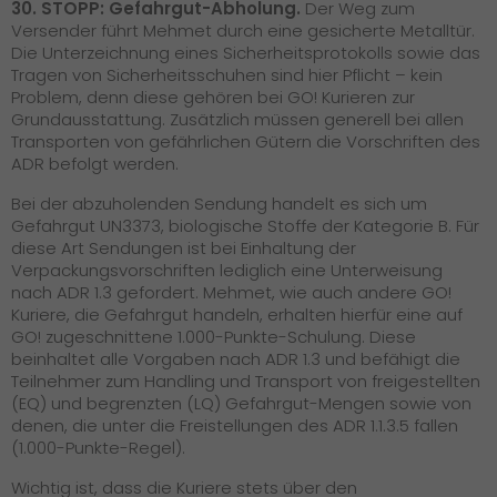
30. STOPP: Gefahrgut-Abholung.
Der Weg zum
Versender führt Mehmet durch eine gesicherte Metalltür.
Die Unterzeichnung eines Sicherheitsprotokolls sowie das
Tragen von Sicherheitsschuhen sind hier Pflicht – kein
Problem, denn diese gehören bei GO! Kurieren zur
Grundausstattung. Zusätzlich müssen generell bei allen
Transporten von gefährlichen Gütern die Vorschriften des
ADR befolgt werden.
Bei der abzuholenden Sendung handelt es sich um
Gefahrgut UN3373, biologische Stoffe der Kategorie B. Für
diese Art Sendungen ist bei Einhaltung der
Verpackungsvorschriften lediglich eine Unterweisung
nach ADR 1.3 gefordert. Mehmet, wie auch andere GO!
Kuriere, die Gefahrgut handeln, erhalten hierfür eine auf
GO! zugeschnittene 1.000-Punkte-Schulung. Diese
beinhaltet alle Vorgaben nach ADR 1.3 und befähigt die
Teilnehmer zum Handling und Transport von freigestellten
(EQ) und begrenzten (LQ) Gefahrgut-Mengen sowie von
denen, die unter die Freistellungen des ADR 1.1.3.5 fallen
(1.000-Punkte-Regel).
Wichtig ist, dass die Kuriere stets über den