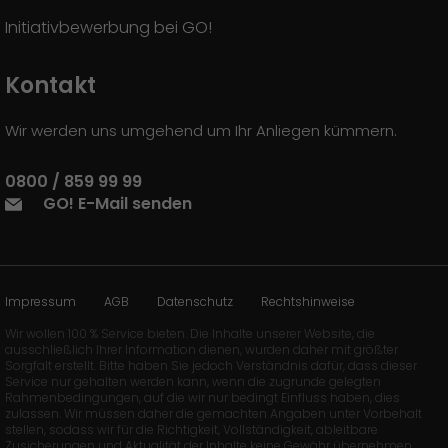
Initiativbewerbung bei GO!
Kontakt
Wir werden uns umgehend um Ihr Anliegen kümmern.
0800 / 859 99 99
GO! E-Mail senden
Impressum
AGB
Datenschutz
Rechtshinweise
Wir wollen 100 % Service bieten. Die Inhalte unserer Website, die
ausschließlich Ihrer Information dienen, wurden daher mit größter
Sorgfalt erstellt. Bitte haben Sie jedoch Verständnis dafür, dass dieser
Service nur gehalten werden kann, wenn die zugrunde gelegten
Rahmenbedingungen, auf die wir nur bedingt Einfluss haben, dies
zulassen. Wir müssen daher die gemachten Angaben unter Vorbehalt
stellen, sodass wir für die Richtigkeit, Vollständigkeit, ableitbare
Zusicherungen und Aktualität der Inhalte keine Gewähr übernehmen