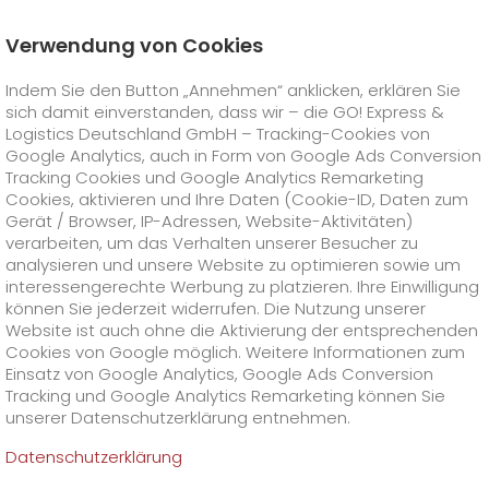
Verwendung von Cookies
Startseite
Online Services
Newswall
Indem Sie den Button „Annehmen“ anklicken, erklären Sie
Charity-Golfturnier unterstützt It's for Kids
sich damit einverstanden, dass wir – die GO! Express &
GO! Courier
+
Logistics Deutschland GmbH – Tracking-Cookies von
Google Analytics, auch in Form von Google Ads Conversion
Tracking Cookies und Google Analytics Remarketing
GO! Express
GO!
City
+
Cookies, aktivieren und Ihre Daten (Cookie-ID, Daten zum
Gerät / Browser, IP-Adressen, Website-Aktivitäten)
GO!
Direct
GO! Solutions
GO!
Overnight
+
+
verarbeiten, um das Verhalten unserer Besucher zu
analysieren und unsere Website zu optimieren sowie um
interessengerechte Werbung zu platzieren. Ihre Einwilligung
GO!
Same Day
Preise
GO!
Worldwide
+
GO! Value Added Services
Branchenlösungen
+
können Sie jederzeit widerrufen. Die Nutzung unserer
Website ist auch ohne die Aktivierung der entsprechenden
Cookies von Google möglich. Weitere Informationen zum
GO!
Touren
Treibstoffzuschlag Worldwide
Treibstoffzuschlag Overnight
GO!
Besondere Versandinhalte
Healthcare
+
Online Services
+
Einsatz von Google Analytics, Google Ads Conversion
>
>
Tracking und Google Analytics Remarketing können Sie
GO!
On-Board-Courier
GO!
Besondere Versandanforderungen
Tierversand
+
GO!
Hightech
Unternehmen
GO! Kundenportal
+
+
unserer Datenschutzerklärung entnehmen.
Datenschutzerklärung
GO!
Air Charter
GO!
Freight-Service
GO!
Gefahrgut
GO!
Kundenportal Registrierung
IT Anbindungen
Media & Trade
Karriere
Über uns
+