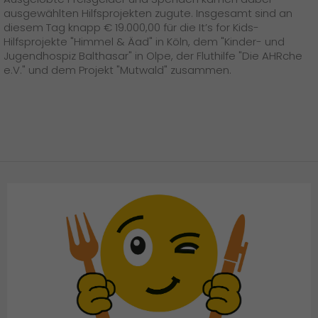
Presse
+
ausgewählten Hilfsprojekten zugute. Insgesamt sind an
diesem Tag knapp € 19.000,00 für die It’s for Kids-
Pressematerial
Hilfsprojekte "Himmel & Äad" in Köln, dem "Kinder- und
Jugendhospiz Balthasar" in Olpe, der Fluthilfe "Die AHRche
e.V." und dem Projekt "Mutwald" zusammen.
GO! Pressekontakt
>