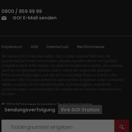
0800 / 859 99 99
GO! E-Mail senden
Impressum
AGB
Datenschutz
Rechtshinweise
Wir wollen 100 % Service bieten. Die Inhalte unserer Website, die
ausschließlich Ihrer Information dienen, wurden daher mit größter
Sorgfalt erstellt. Bitte haben Sie jedoch Verständnis dafür, dass dieser
Service nur gehalten werden kann, wenn die zugrunde gelegten
Rahmenbedingungen, auf die wir nur bedingt Einfluss haben, dies
zulassen. Wir müssen daher die gemachten Angaben unter Vorbehalt
stellen, sodass wir für die Richtigkeit, Vollständigkeit, ableitbare
Zusicherungen und Aktualität der Inhalte keine Gewähr übernehmen
können.
© 2024 GO! Express & Logistics Deutschland GmbH
Sendungsverfolgung
Ihre
GO!
Station