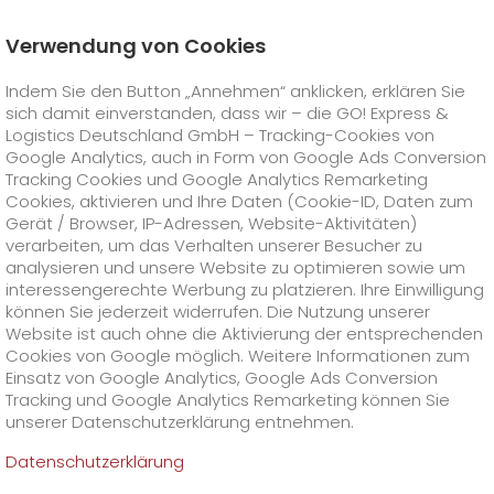
Verwendung von Cookies
Startseite
Karriere
Offene Stellen
Indem Sie den Button „Annehmen“ anklicken, erklären Sie
Mitarbeiter (m/w/d) für die Disposition
sich damit einverstanden, dass wir – die GO! Express &
GO! Courier
+
Logistics Deutschland GmbH – Tracking-Cookies von
Google Analytics, auch in Form von Google Ads Conversion
Tracking Cookies und Google Analytics Remarketing
GO! Express
GO!
City
+
Cookies, aktivieren und Ihre Daten (Cookie-ID, Daten zum
Gerät / Browser, IP-Adressen, Website-Aktivitäten)
GO!
Direct
GO! Solutions
GO!
Overnight
+
+
verarbeiten, um das Verhalten unserer Besucher zu
analysieren und unsere Website zu optimieren sowie um
interessengerechte Werbung zu platzieren. Ihre Einwilligung
GO!
Same Day
Preise
GO!
Worldwide
+
GO! Value Added Services
Branchenlösungen
+
können Sie jederzeit widerrufen. Die Nutzung unserer
Website ist auch ohne die Aktivierung der entsprechenden
Cookies von Google möglich. Weitere Informationen zum
GO!
Touren
Treibstoffzuschlag Worldwide
Treibstoffzuschlag Overnight
GO!
Besondere Versandinhalte
Healthcare
+
Online Services
+
Einsatz von Google Analytics, Google Ads Conversion
>
>
Tracking und Google Analytics Remarketing können Sie
GO!
On-Board-Courier
GO!
Besondere Versandanforderungen
Tierversand
+
GO!
Hightech
Unternehmen
GO! Kundenportal
+
+
unserer Datenschutzerklärung entnehmen.
Datenschutzerklärung
GO!
Air Charter
GO!
Freight-Service
GO!
Gefahrgut
GO!
Kundenportal Registrierung
IT Anbindungen
Media & Trade
Karriere
Über uns
+