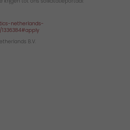
krijgen tot ons sollicitatieportaal:
tics-netherlands-
b/1336384#apply
etherlands B.V.