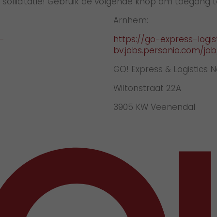
 sollicitatie! Gebruik de volgende knop om toegang te 
Arnhem:
s-
https://go-express-logis
bv.jobs.personio.com/jo
GO! Express & Logistics N
Wiltonstraat 22A
3905 KW Veenendal