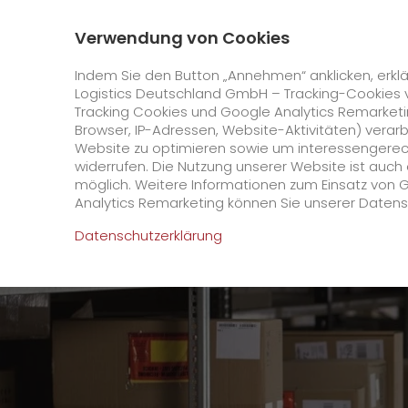
0800 / 859 99 99
Kontakt
Über uns
Verwendung von Cookies
GO! Courier
GO! Expres
Indem Sie den Button „Annehmen“ anklicken, erklä
Logistics Deutschland GmbH – Tracking-Cookies 
Tracking Cookies und Google Analytics Remarketin
Startseite
Karriere
Offene Stellen
Service 
Browser, IP-Adressen, Website-Aktivitäten) verar
Website zu optimieren sowie um interessengerecht
Online Services
widerrufen. Die Nutzung unserer Website ist auc
möglich. Weitere Informationen zum Einsatz von 
Analytics Remarketing können Sie unserer Daten
+
GO! Kundenportal
Datenschutzerklärung
IT Anbindungen
Kundenportal Registrierung
>
App
Downloads
+
Newswall