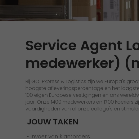
Versandanfrage
Wir rocken Ihre Logistik
Kontakt
Tiroler Currywurst in
Deutschlands EM-Stadien: GO!
GO! Versandmaterial
liefert sie den VIPs
Service Agent Lo
GO! erhält Auszeichnung
„Höchste Kundenempfehlung“
medewerker) (
vom Handelsblatt
>
Bij GO! Express & Logistics zijn we Europa's gr
hoogste afleveringspercentage en het laagste 
100 eigen Europese vestigingen en ons wereldw
jaar. Onze 1400 medewerkers en 1700 koeriers z
vaardigheden van al onze collega's en stimule
JOUW TAKEN
• Invoer van klantorders