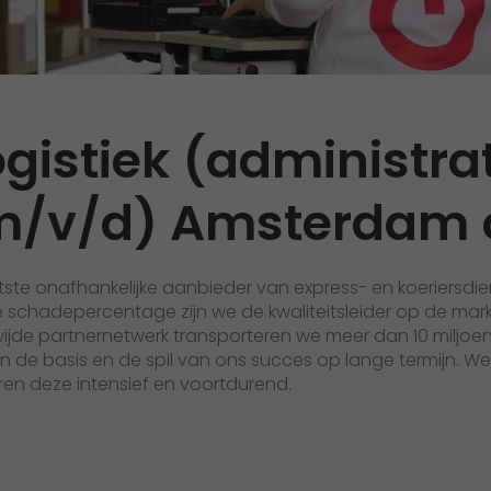
Qualität
Zertifizierungen
Referenzen
gistiek (administrat
Auszeichnungen
m/v/d) Amsterdam 
+
Presse
Pressematerial
ootste onafhankelijke aanbieder van express- en koeriersdie
GO! Pressekontakt
schadepercentage zijn we de kwaliteitsleider op de mark
>
ijde partnernetwerk transporteren we meer dan 10 miljoe
ijn de basis en de spil van ons succes op lange termijn. W
ren deze intensief en voortdurend.