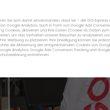
Karriere
s
GO! Solutions
GO! Value Added Services
ren Sie sich damit einverstanden, dass wir – die GO! Express
von Google Analytics, auch in Form von Google Ads Conversi
g Cookies, aktivieren und Ihre Daten (Cookie-ID, Daten zum
Agent Logistiek (administratief medewerker) (m/v/d) Am
beiten, um das Verhalten unserer Besucher zu analysieren un
e Werbung zu platzieren. Ihre Einwilligung können Sie jederz
Unternehmen
h ohne die Aktivierung der entsprechenden Cookies von Goog
Google Analytics, Google Ads Conversion Tracking und Googl
schutzerklärung entnehmen.
Über uns
zukunftssichere Arbeitskultur bei GO!
Daten & Fakten
Historie
CSR