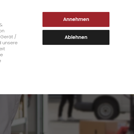
DEUTSCHLAND | DE
Annehmen
Login Kundenportal
 &
on
 Gerät /
Ablehnen
sterdam of Arnhem
d unsere
eit
Karriere
le
e
+
GO! als Arbeitgeber
Arbeitsbereiche
Mitarbeiterstimmen
>
Offene Stellen
+
Initiativbewerbung bei GO!
Initiativbewerbung als Kurier