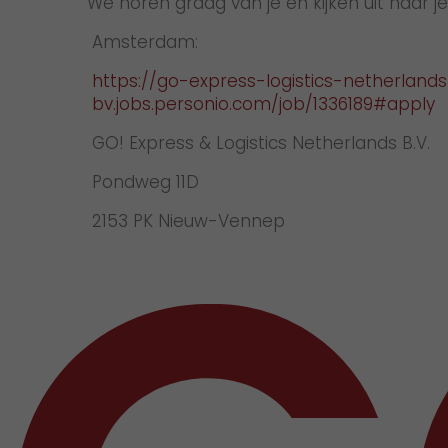
We horen graag van je en kijken uit naar je
Amsterdam:
https://go-express-logistics-netherland
bv.jobs.personio.com/job/1336189#apply
GO! Express & Logistics Netherlands B.V.
Pondweg 11D
2153 PK Nieuw-Vennep