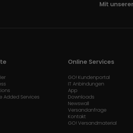
Mit unsere
te
Online Services
ier
GO! Kundenportal
ess
IT Anbindungen
tions
App
e Added Services
Downloads
Newswall
Versandanfrage
Kontakt
GO! Versandmaterial