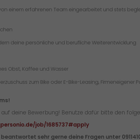
t von einem erfahrenen Team eingearbeitet und stets begle
lichen
ördern deine persönliche und berufliche Weiterentwicklung
ches Obst, Kaffee und Wasser
eberzuschuss zum Bike oder E-Bike-Leasing, Firmeneigener P
ams!
s auf deine Bewerbung! Benutze dafür bitte den fol
.personio.de/job/1685737#apply
beantwortet sehr gerne deine Fragen unter 09114