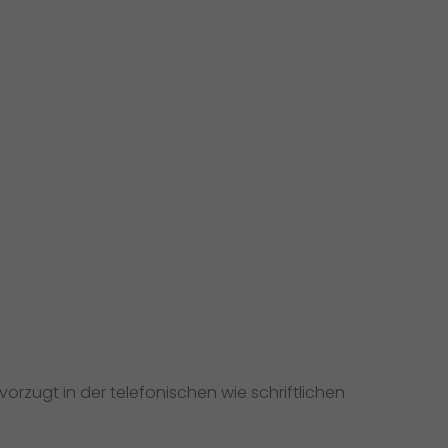
Initiativbewerbung als Mitarbeiter
Initiativbewerbung als Sortierkraft
>
zugt in der telefonischen wie schriftlichen