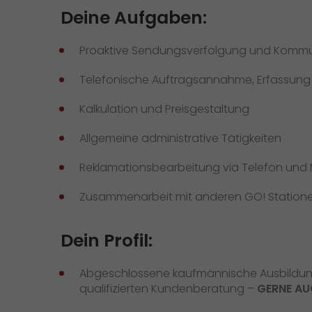
Versandanfrage
Wir rocken Ihre Logistik
Deine Aufgaben:
Kontakt
Tiroler Currywurst in
Proaktive Sendungsverfolgung und Kommu
Deutschlands EM-Stadien: GO!
GO! Versandmaterial
liefert sie den VIPs
Telefonische Auftragsannahme, Erfassun
GO! erhält Auszeichnung
Kalkulation und Preisgestaltung
„Höchste Kundenempfehlung“
vom Handelsblatt
Allgemeine administrative Tätigkeiten
>
Reklamationsbearbeitung via Telefon und 
Zusammenarbeit mit anderen GO! Statio
Dein Profil:
Abgeschlossene kaufmännische Ausbildung o
qualifizierten Kundenberatung –
GERNE AU