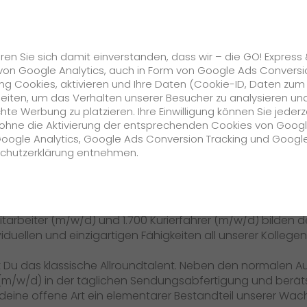
Karriere
s
GO! Solutions
GO! Value Added Services
ren Sie sich damit einverstanden, dass wir – die GO! Express
von Google Analytics, auch in Form von Google Ads Conversi
 Mitarbeiter (m/w/
g Cookies, aktivieren und Ihre Daten (Cookie-ID, Daten zum
beiten, um das Verhalten unserer Besucher zu analysieren un
e Werbung zu platzieren. Ihre Einwilligung können Sie jederz
undenservice - Ma
Unternehmen
h ohne die Aktivierung der entsprechenden Cookies von Goog
Google Analytics, Google Ads Conversion Tracking und Googl
schutzerklärung entnehmen.
rößter konzernunabhängiger Anbieter für Express- und Kuri
Über uns
te und der niedrigsten Schadensquote sind wir der Qualit
zukunftssichere Arbeitskultur bei GO!
 Stationen sowie unserem weltweiten Partnernetzwerk bef
itarbeiter (m/w/d) und 1.700 Kurierfahrer (m/w/d) bilden 
Daten & Fakten
ividuellen und einzigartigen Fähigkeiten all unserer Kolleg
Historie
bist Du das klassische Allroundtalent. Neben den normalen 
n (m/w/d) in der täglichen Sendungsabfertigung und ber
CSR
 deine offene Art ein elementarer Bestandteil unserer W