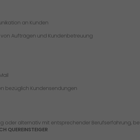
Qualität
Zertifizierungen
nikation an Kunden
Referenzen
g von Aufträgen und Kundenbetreuung
Auszeichnungen
+
Presse
Pressematerial
Mail
GO! Pressekontakt
nen bezüglich Kundensendungen
>
der alternativ mit entsprechender Berufserfahrung, bevor
CH QUEREINSTEIGER