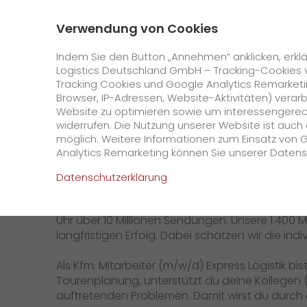
0800 / 859 99 99
Kontakt
Über uns
Verwendung von Cookies
GO! Courier
GO! Expres
Indem Sie den Button „Annehmen“ anklicken, erklä
Logistics Deutschland GmbH – Tracking-Cookies 
Kaufmännischer
Tracking Cookies und Google Analytics Remarketin
Browser, IP-Adressen, Website-Aktivitäten) verar
Website zu optimieren sowie um interessengerecht
Schwerpunkt K
Online Services
widerrufen. Die Nutzung unserer Website ist auc
möglich. Weitere Informationen zum Einsatz von 
Analytics Remarketing können Sie unserer Daten
+
GO! Kundenportal
Wir von GO! Express & Logistics sind Europas g
Datenschutzerklärung
außer_gewöhnlich: Mit der höchsten Zustellquo
IT Anbindungen
Kundenportal Registrierung
Jahren. Mit mehr als 100 eigenen europäischen
Uhr über 10 Millionen Sendungen. Unsere 1.400 M
>
App
langfristigen Erfolg. Dabei schätzen wir die ind
Downloads
Als Kfm. Mitarbeiter (m/w/d) Express Logistik 
Tourenplanung, unterstützt du deine Kollege
+
Newswall
auftretenden Problemen. Damit wirst du durch