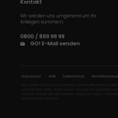
Kontakt
Wir werden uns umgehend um Ihr
Anliegen kümmern.
0800 / 859 99 99
GO! E-Mail senden
Impressum
AGB
Datenschutz
Rechtshinweis
Wir wollen 100 % Service bieten. Die Inhalte unserer Web
Verständnis dafür, dass dieser Service nur gehalten w
müssen daher die gemachten Angaben unter Vorbehalt stel
übernehmen können.