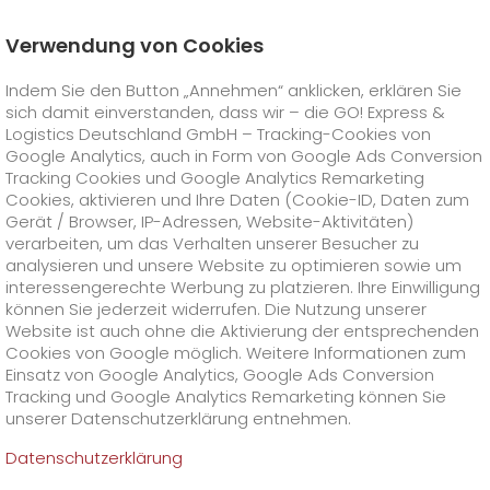
Verwendung von Cookies
Startseite
Karriere
Offene Stellen
Indem Sie den Button „Annehmen“ anklicken, erklären Sie
Vertriebsmitarbeiter (m/w/d) in den Bereichen
Innendienst oder Telesales
sich damit einverstanden, dass wir – die GO! Express &
GO! Courier
+
Logistics Deutschland GmbH – Tracking-Cookies von
Google Analytics, auch in Form von Google Ads Conversion
Tracking Cookies und Google Analytics Remarketing
GO! Express
GO!
City
+
Cookies, aktivieren und Ihre Daten (Cookie-ID, Daten zum
Gerät / Browser, IP-Adressen, Website-Aktivitäten)
GO!
Direct
GO! Solutions
GO!
Overnight
+
+
verarbeiten, um das Verhalten unserer Besucher zu
analysieren und unsere Website zu optimieren sowie um
interessengerechte Werbung zu platzieren. Ihre Einwilligung
GO!
Same Day
Preise
GO!
Worldwide
+
GO! Value Added Services
Branchenlösungen
+
können Sie jederzeit widerrufen. Die Nutzung unserer
Website ist auch ohne die Aktivierung der entsprechenden
Cookies von Google möglich. Weitere Informationen zum
GO!
Touren
Treibstoffzuschlag Worldwide
Treibstoffzuschlag Overnight
GO!
Besondere Versandinhalte
Healthcare
+
Online Services
+
Einsatz von Google Analytics, Google Ads Conversion
>
>
Tracking und Google Analytics Remarketing können Sie
GO!
On-Board-Courier
GO!
Besondere Versandanforderungen
Tierversand
+
GO!
Hightech
Unternehmen
GO! Kundenportal
+
+
unserer Datenschutzerklärung entnehmen.
Datenschutzerklärung
GO!
Air Charter
GO!
Freight-Service
GO!
Gefahrgut
GO!
Kundenportal Registrierung
IT Anbindungen
Media & Trade
Karriere
Über uns
+