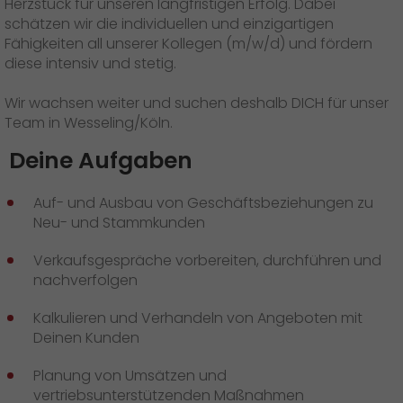
Herzstück für unseren langfristigen Erfolg. Dabei
Presse
+
schätzen wir die individuellen und einzigartigen
Fähigkeiten all unserer Kollegen (m/w/d) und fördern
Pressematerial
diese intensiv und stetig.
GO! Pressekontakt
Wir wachsen weiter und suchen deshalb DICH für unser
Team in Wesseling/Köln.
>
Deine Aufgaben
Auf- und Ausbau von Geschäftsbeziehungen zu
Neu- und Stammkunden
Verkaufsgespräche vorbereiten, durchführen und
nachverfolgen
Kalkulieren und Verhandeln von Angeboten mit
Deinen Kunden
Planung von Umsätzen und
vertriebsunterstützenden Maßnahmen