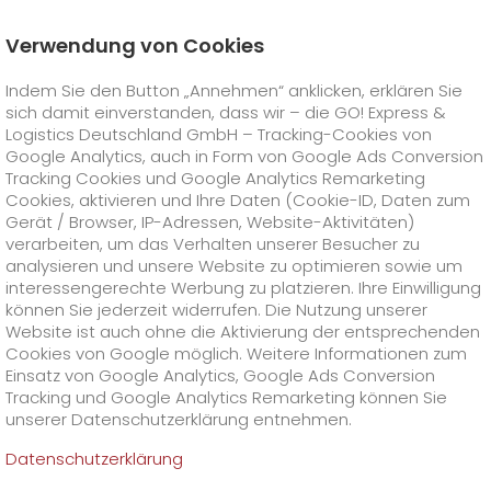
Verwendung von Cookies
Startseite
Karriere
Offene Stellen
Indem Sie den Button „Annehmen“ anklicken, erklären Sie
Kaufmännische Mitarbeiter (m/w/d) Logistik
sich damit einverstanden, dass wir – die GO! Express &
GO! Courier
+
Logistics Deutschland GmbH – Tracking-Cookies von
Google Analytics, auch in Form von Google Ads Conversion
Tracking Cookies und Google Analytics Remarketing
GO! Express
GO!
City
+
Cookies, aktivieren und Ihre Daten (Cookie-ID, Daten zum
Gerät / Browser, IP-Adressen, Website-Aktivitäten)
GO!
Direct
GO! Solutions
GO!
Overnight
+
+
verarbeiten, um das Verhalten unserer Besucher zu
analysieren und unsere Website zu optimieren sowie um
interessengerechte Werbung zu platzieren. Ihre Einwilligung
GO!
Same Day
Preise
GO!
Worldwide
+
GO! Value Added Services
Branchenlösungen
+
können Sie jederzeit widerrufen. Die Nutzung unserer
Website ist auch ohne die Aktivierung der entsprechenden
Cookies von Google möglich. Weitere Informationen zum
GO!
Touren
Treibstoffzuschlag Worldwide
Treibstoffzuschlag Overnight
GO!
Besondere Versandinhalte
Healthcare
+
Online Services
+
Einsatz von Google Analytics, Google Ads Conversion
>
>
Tracking und Google Analytics Remarketing können Sie
GO!
On-Board-Courier
GO!
Besondere Versandanforderungen
Tierversand
+
GO!
Hightech
Unternehmen
GO! Kundenportal
+
+
unserer Datenschutzerklärung entnehmen.
Datenschutzerklärung
GO!
Air Charter
GO!
Freight-Service
GO!
Gefahrgut
GO!
Kundenportal Registrierung
IT Anbindungen
Media & Trade
Karriere
Über uns
+