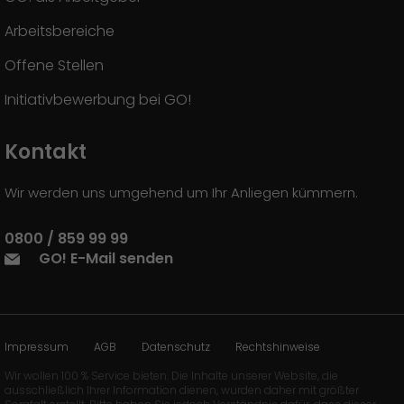
Arbeitsbereiche
Offene Stellen
Initiativbewerbung bei GO!
Kontakt
Wir werden uns umgehend um Ihr Anliegen kümmern.
0800 / 859 99 99
GO! E-Mail senden
Impressum
AGB
Datenschutz
Rechtshinweise
Wir wollen 100 % Service bieten. Die Inhalte unserer Website, die
ausschließlich Ihrer Information dienen, wurden daher mit größter