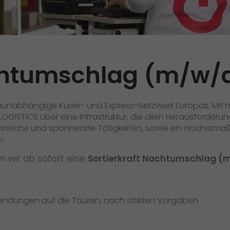
Qualität
Zertifizierungen
Referenzen
achtumschlag (m/w/
Auszeichnungen
+
Presse
nunabhängige Kurier- und Express-Netzwerk Europas. Mit 
ISTICS über eine Infrastruktur, die allen Herausforderun
Pressematerial
eiche und spannende Tätigkeiten, sowie ein Höchstmaß an
GO! Pressekontakt
m.
>
n wir ab sofort eine
Sortierkraft Nachtumschlag (
endungen auf die Touren, nach strikten Vorgaben