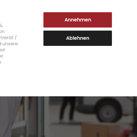
DEUTSCHLAND | DE
Annehmen
Login Kundenportal
 &
on
 Gerät /
Ablehnen
d unsere
eit
Karriere
le
e
+
GO! als Arbeitgeber
Arbeitsbereiche
Mitarbeiterstimmen
>
Offene Stellen
+
Initiativbewerbung bei GO!
Initiativbewerbung als Kurier