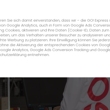
Karriere
s
GO! Solutions
GO! Value Added Services
ren Sie sich damit einverstanden, dass wir – die GO! Express
von Google Analytics, auch in Form von Google Ads Conversi
g Cookies, aktivieren und Ihre Daten (Cookie-ID, Daten zum
raft Nachtumschlag (m/w/d)
beiten, um das Verhalten unserer Besucher zu analysieren un
e Werbung zu platzieren. Ihre Einwilligung können Sie jederz
Unternehmen
h ohne die Aktivierung der entsprechenden Cookies von Goog
Google Analytics, Google Ads Conversion Tracking und Googl
schutzerklärung entnehmen.
Über uns
zukunftssichere Arbeitskultur bei GO!
Daten & Fakten
Historie
CSR