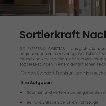
Versandanfrage
Wir rocken Ihre Logistik
Kontakt
Tiroler Currywurst in
Deutschlands EM-Stadien: GO!
GO! Versandmaterial
liefert sie den VIPs
Sortierkraft N
GO! erhält Auszeichnung
„Höchste Kundenempfehlung“
vom Handelsblatt
GO! EXPRESS & LOGISTICS ist das größte konzer
>
angrenzenden Ausland verfügt GO! EXPRESS & LOG
freundliche Arbeitsbedingungen, abwechslungsr
soziale Leistungen in einem dynamischen Tea
Für den Standort Frankfurt am Main suche
Ihre Aufgaben
Scannen und Verteilen der eingehenden S
Be- und Entladen der Linien-Fahrzeuge