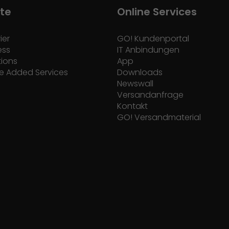
te
Online Services
ier
GO! Kundenportal
ess
IT Anbindungen
tions
App
e Added Services
Downloads
Newswall
Versandanfrage
Kontakt
GO! Versandmaterial