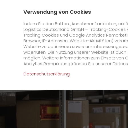
0800 / 859 99 99
Kontakt
Über uns
Verwendung von Cookies
GO! Courier
GO! Expres
Indem Sie den Button „Annehmen“ anklicken, erklä
Logistics Deutschland GmbH – Tracking-Cookies 
Tracking Cookies und Google Analytics Remarketin
Startseite
Karriere
Offene Stellen
Sortierk
Browser, IP-Adressen, Website-Aktivitäten) verar
Website zu optimieren sowie um interessengerecht
Online Services
widerrufen. Die Nutzung unserer Website ist auc
möglich. Weitere Informationen zum Einsatz von 
Analytics Remarketing können Sie unserer Daten
+
GO! Kundenportal
Datenschutzerklärung
IT Anbindungen
Kundenportal Registrierung
>
App
Downloads
+
Newswall