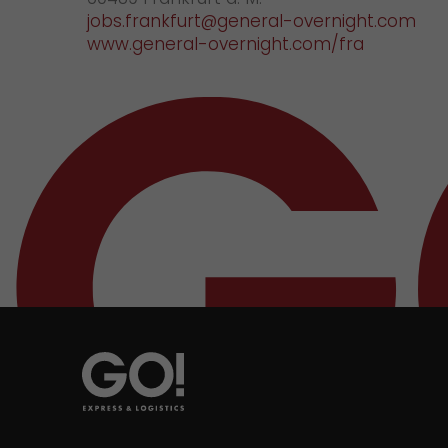
jobs.frankfurt@general-overnight.com
www.general-overnight.com/fra