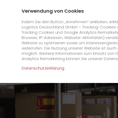
0800 / 859 99 99
Kontakt
Über uns
Verwendung von Cookies
GO! Courier
GO! Expres
Indem Sie den Button „Annehmen“ anklicken, erklä
Logistics Deutschland GmbH – Tracking-Cookies 
Tracking Cookies und Google Analytics Remarketin
Startseite
Karriere
Offene Stellen
Kaufmänn
Browser, IP-Adressen, Website-Aktivitäten) verar
Website zu optimieren sowie um interessengerecht
Online Services
widerrufen. Die Nutzung unserer Website ist auc
möglich. Weitere Informationen zum Einsatz von 
Analytics Remarketing können Sie unserer Daten
+
GO! Kundenportal
Datenschutzerklärung
IT Anbindungen
Kundenportal Registrierung
>
App
Downloads
+
Newswall