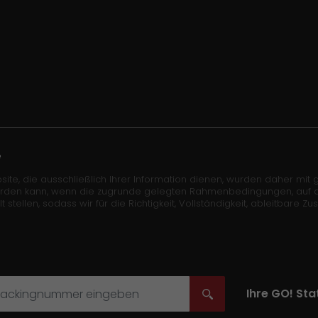
e
site, die ausschließlich Ihrer Information dienen, wurden daher mit gr
erden kann, wenn die zugrunde gelegten Rahmenbedingungen, auf die 
len, sodass wir für die Richtigkeit, Vollständigkeit, ableitbare Zu
Ihre
GO!
Stat