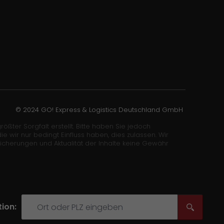
© 2024 GO! Express & Logistics Deutschland GmbH
ößter Sorgfalt erstellt. Bitte haben Sie jedoch
wir nur bedingt Einfluss haben, dies zulassen. Wir
sicherungen und Aktualität der Inhalte keine Gewähr
ion: