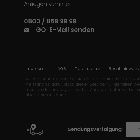
Anliegen kümmern.
0800 / 859 99 99
GO! E-Mail senden
Impressum
AGB
Datenschutz
Rechtshinweis
Wir wollen 100 % Service bieten. Die Inhalte unserer Web
Verständnis dafür, dass dieser Service nur gehalten w
müssen daher die gemachten Angaben unter Vorbehalt stel
übernehmen können.
Sendungsverfolgung: