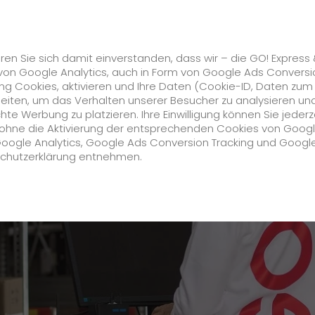
Karriere
s
GO! Solutions
GO! Value Added Services
ren Sie sich damit einverstanden, dass wir – die GO! Express
von Google Analytics, auch in Form von Google Ads Conversi
g Cookies, aktivieren und Ihre Daten (Cookie-ID, Daten zum
ische Mitarbeiter (m/w/d) im Kundenservice / Logistik
beiten, um das Verhalten unserer Besucher zu analysieren un
e Werbung zu platzieren. Ihre Einwilligung können Sie jederz
Unternehmen
h ohne die Aktivierung der entsprechenden Cookies von Goog
Google Analytics, Google Ads Conversion Tracking und Googl
schutzerklärung entnehmen.
Über uns
zukunftssichere Arbeitskultur bei GO!
Daten & Fakten
Historie
CSR