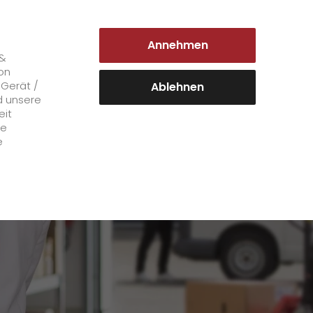
DEUTSCHLAND | DE
Annehmen
Login Kundenportal
 &
on
 Gerät /
Ablehnen
d unsere
eit
Karriere
le
e
+
GO! als Arbeitgeber
Arbeitsbereiche
Mitarbeiterstimmen
>
Offene Stellen
+
Initiativbewerbung bei GO!
Initiativbewerbung als Kurier