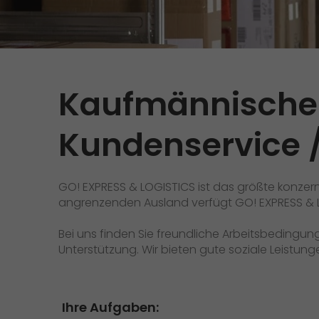
Versandanfrage
Wir rocken Ihre Logistik
Kontakt
Tiroler Currywurst in
Deutschlands EM-Stadien: GO!
GO! Versandmaterial
liefert sie den VIPs
Kaufmännische 
GO! erhält Auszeichnung
„Höchste Kundenempfehlung“
Kundenservice /
vom Handelsblatt
>
GO! EXPRESS & LOGISTICS ist das größte konzer
angrenzenden Ausland verfügt GO! EXPRESS & LO
Bei uns finden Sie freundliche Arbeitsbedingu
Unterstützung. Wir bieten gute soziale Leistu
Ihre Aufgaben: