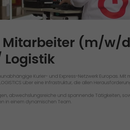
Qualität
Zertifizierungen
Referenzen
Mitarbeiter (m/w/d
Auszeichnungen
 Logistik
+
Presse
Pressematerial
nunabhängige Kurier- und Express-Netzwerk Europas. Mit 
GO! Pressekontakt
GISTICS über eine Infrastruktur, die allen Herausforderu
>
ngen, abwechslungsreiche und spannende Tätigkeiten, sow
ngen in einem dynamischen Team.