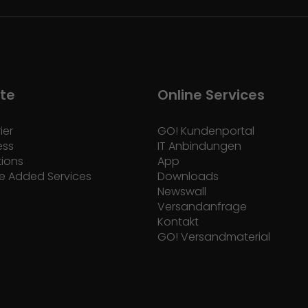
te
Online Services
ier
GO! Kundenportal
ess
IT Anbindungen
tions
App
e Added Services
Downloads
Newswall
Versandanfrage
Kontakt
GO! Versandmaterial