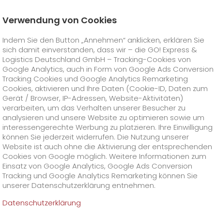
Verwendung von Cookies
Startseite
Karriere
Offene Stellen
Indem Sie den Button „Annehmen“ anklicken, erklären Sie
Leiter IT-Service-und Betriebsmanagement (m/w/d)
sich damit einverstanden, dass wir – die GO! Express &
GO! Courier
+
Logistics Deutschland GmbH – Tracking-Cookies von
Google Analytics, auch in Form von Google Ads Conversion
Tracking Cookies und Google Analytics Remarketing
GO! Express
GO!
City
+
Cookies, aktivieren und Ihre Daten (Cookie-ID, Daten zum
Gerät / Browser, IP-Adressen, Website-Aktivitäten)
GO!
Direct
GO! Solutions
GO!
Overnight
+
+
verarbeiten, um das Verhalten unserer Besucher zu
analysieren und unsere Website zu optimieren sowie um
interessengerechte Werbung zu platzieren. Ihre Einwilligung
GO!
Same Day
Preise
GO!
Worldwide
+
GO! Value Added Services
Branchenlösungen
+
können Sie jederzeit widerrufen. Die Nutzung unserer
Website ist auch ohne die Aktivierung der entsprechenden
Cookies von Google möglich. Weitere Informationen zum
GO!
Touren
Treibstoffzuschlag Worldwide
Treibstoffzuschlag Overnight
GO!
Besondere Versandinhalte
Healthcare
+
Online Services
+
Einsatz von Google Analytics, Google Ads Conversion
>
>
Tracking und Google Analytics Remarketing können Sie
GO!
On-Board-Courier
GO!
Besondere Versandanforderungen
Tierversand
+
GO!
Hightech
Unternehmen
GO! Kundenportal
+
+
unserer Datenschutzerklärung entnehmen.
Datenschutzerklärung
GO!
Air Charter
GO!
Freight-Service
GO!
Gefahrgut
GO!
Kundenportal Registrierung
IT Anbindungen
Media & Trade
Karriere
Über uns
+