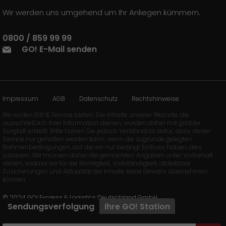
Wir werden uns umgehend um Ihr Anliegen kümmern.
0800 / 859 99 99
GO! E-Mail senden
Impressum
AGB
Datenschutz
Rechtshinweise
Wir wollen 100 % Service bieten. Die Inhalte unserer Website, die
ausschließlich Ihrer Information dienen, wurden daher mit größter
Sorgfalt erstellt. Bitte haben Sie jedoch Verständnis dafür, dass dieser
Service nur gehalten werden kann, wenn die zugrunde gelegten
Rahmenbedingungen, auf die wir nur bedingt Einfluss haben, dies
zulassen. Wir müssen daher die gemachten Angaben unter Vorbehalt
stellen, sodass wir für die Richtigkeit, Vollständigkeit, ableitbare
Zusicherungen und Aktualität der Inhalte keine Gewähr übernehmen
können.
© 2024 GO! Express & Logistics Deutschland GmbH
Sendungsverfolgung
Ihre
GO!
Station