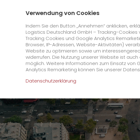
0800 / 859 99 99
Kontakt
Über uns
Verwendung von Cookies
GO! Courier
GO! Expres
Indem Sie den Button „Annehmen“ anklicken, erklä
Logistics Deutschland GmbH – Tracking-Cookies 
Tracking Cookies und Google Analytics Remarketin
Startseite
GO! FOR GOLD 2024
Browser, IP-Adressen, Website-Aktivitäten) verar
Website zu optimieren sowie um interessengerecht
Online Services
widerrufen. Die Nutzung unserer Website ist auc
möglich. Weitere Informationen zum Einsatz von 
Analytics Remarketing können Sie unserer Daten
+
GO! Kundenportal
Datenschutzerklärung
IT Anbindungen
Kundenportal Registrierung
>
App
Downloads
+
Newswall