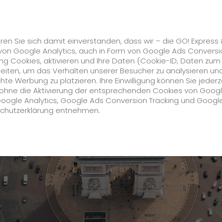
Karriere
s
GO! Solutions
GO! Value Added Services
ren Sie sich damit einverstanden, dass wir – die GO! Express
von Google Analytics, auch in Form von Google Ads Conversi
g Cookies, aktivieren und Ihre Daten (Cookie-ID, Daten zum
beiten, um das Verhalten unserer Besucher zu analysieren un
e Werbung zu platzieren. Ihre Einwilligung können Sie jederz
Unternehmen
h ohne die Aktivierung der entsprechenden Cookies von Goog
Google Analytics, Google Ads Conversion Tracking und Googl
schutzerklärung entnehmen.
Über uns
zukunftssichere Arbeitskultur bei GO!
Daten & Fakten
Historie
CSR