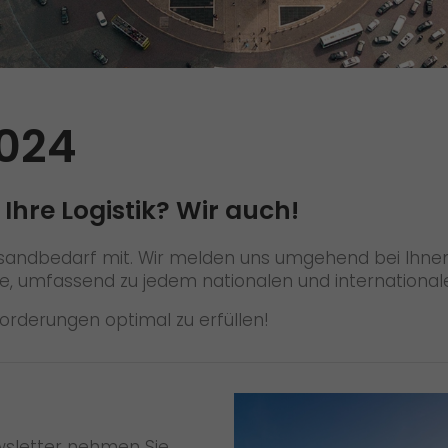
Qualität
Zertifizierungen
Referenzen
024
Auszeichnungen
+
Presse
 Ihre Logistik? Wir auch!
Pressematerial
ersandbedarf mit. Wir melden uns umgehend bei Ihne
GO! Pressekontakt
 Sie, umfassend zu jedem nationalen und internationa
>
forderungen optimal zu erfüllen!
ewsletter nehmen Sie