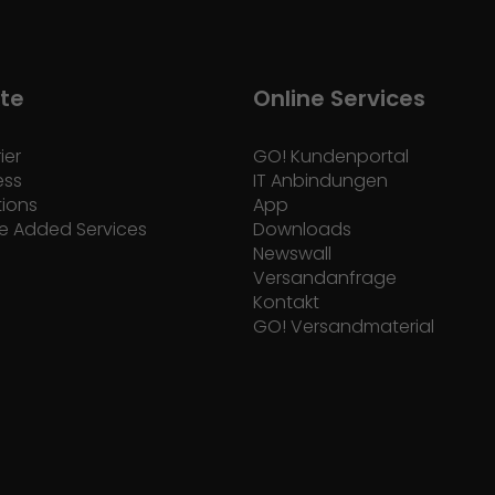
te
Online Services
ier
GO! Kundenportal
ess
IT Anbindungen
tions
App
e Added Services
Downloads
Newswall
Versandanfrage
Kontakt
GO! Versandmaterial