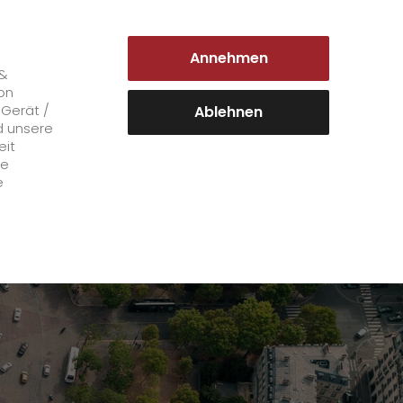
DEUTSCHLAND | DE
Annehmen
Login Kundenportal
 &
on
 Gerät /
Ablehnen
d unsere
eit
Karriere
le
e
+
GO! als Arbeitgeber
Arbeitsbereiche
Mitarbeiterstimmen
>
Offene Stellen
+
Initiativbewerbung bei GO!
Initiativbewerbung als Kurier