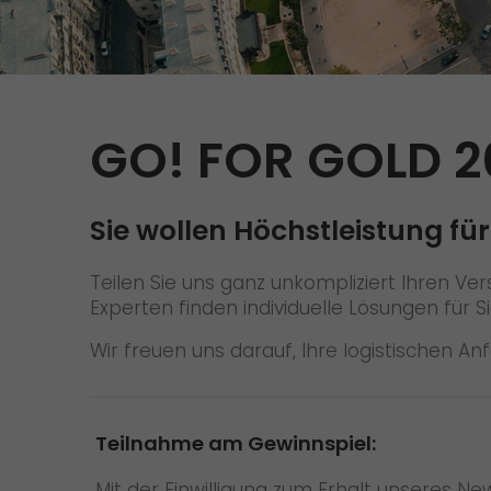
Versandanfrage
Wir rocken Ihre Logistik
Kontakt
Tiroler Currywurst in
Deutschlands EM-Stadien: GO!
GO! Versandmaterial
liefert sie den VIPs
GO! FOR GOLD 2
GO! erhält Auszeichnung
„Höchste Kundenempfehlung“
vom Handelsblatt
Sie wollen Höchstleistung für
>
Teilen Sie uns ganz unkompliziert Ihren V
Experten finden individuelle Lösungen für
Wir freuen uns darauf, Ihre logistischen An
Teilnahme am Gewinnspiel:
Mit der Einwilligung zum Erhalt unseres N