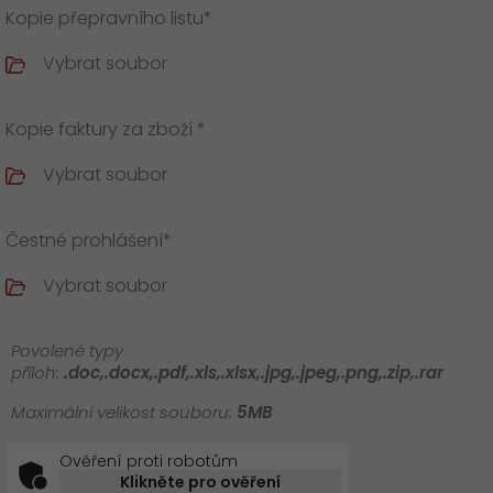
Kopie přepravního listu*
Vybrat soubor
Kopie faktury za zboží *
Vybrat soubor
Čestné prohlášení*
Vybrat soubor
Povolené typy
příloh:
.doc,.docx,.pdf,.xls,.xlsx,.jpg,.jpeg,.png,.zip,.rar
Maximální velikost souboru:
5MB
Ověření proti robotům
Klikněte pro ověření