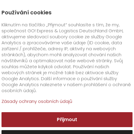
Používání cookies
Úvod
Zákazník
Reklamace
Kliknutím na tlačítko „Přijmout“ souhlasíte s tím, že my,
Došlo ke ztrátě mé zásilky
společnost GO! Express & Logistics Deutschland GmbH,
GO! Express
+
aktivujeme sledovací soubory cookie ze služby Google
Analytics a zpracováváme vaše údaje (ID cookie, data
zařízení / prohlížeče, adresy IP, aktivity na webových
GO! Česko
GO!
přímé transporty
stránkách), abychom mohli analyzovat chování našich
návštěvníků a optimalizovat naše webové stránky. Svůj
GO!
Smart express
Oborová řešení
+
souhlas můžete kdykoli odvolat. Používání našich
webových stránek je možné také bez aktivace služby
Google Analytics. Další informace o používání služby
Doplňkové služby
GO!
Life science
+
+
Google Analytics naleznete v našem prohlášení o ochraně
osobních údajů.
GO!
GO!
Biomedical
Food logistics
Speciální požadavky
Registrace
GO!
Online & Track
+
Zásady ochrany osobních údajů
GO!
Automotive & Industry
GO!
Clinical Research
Zákazník
GO! Warehouse
+
Přijmout
GO!
GO! Kryo
Pharma
O firmě
Doplňkové informace
+