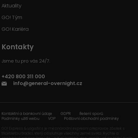
Aktuality
GO! Tým
GO! Kariéra
Kontakty
Jsme tu pro vás 24/7.
+420 800 311 000
info@general-overnight.cz
Kontaktní a bankovní údaje
GDPR
Řešení sporů
Podmínky užití webu
VOP
Poštovní obchodní podmínky
GO! Express & Logistics je mezinárodní expresní přepravce zásilek s
třicetiletou tradicí, který obsluhuje všechny země světa. Rychle a