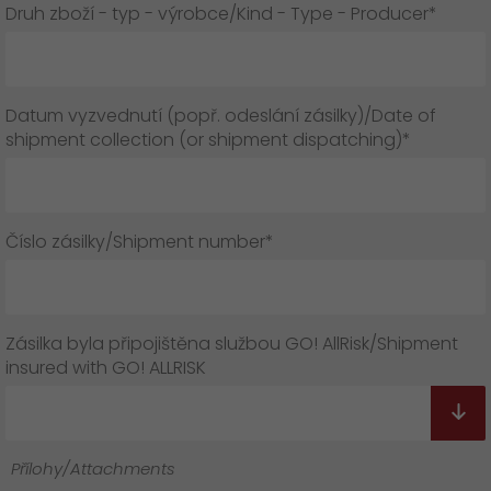
Druh zboží - typ - výrobce/Kind - Type - Producer*
Datum vyzvednutí (popř. odeslání zásilky)/Date of
shipment collection (or shipment dispatching)*
Číslo zásilky/Shipment number*
Zásilka byla připojištěna službou GO! AllRisk/Shipment
insured with GO! ALLRISK
Přílohy/Attachments