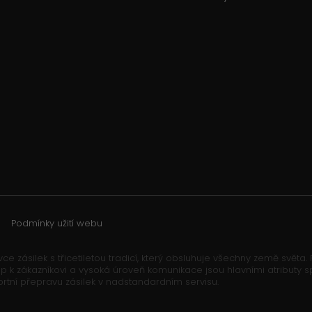
Podmínky užití webu
ce zásilek s třicetiletou tradicí, který obsluhuje všechny země světa
řístup k zákazníkovi a vysoká úroveň komunikace jsou hlavními atribut
ortní přepravu zásilek v nadstandardním servisu.