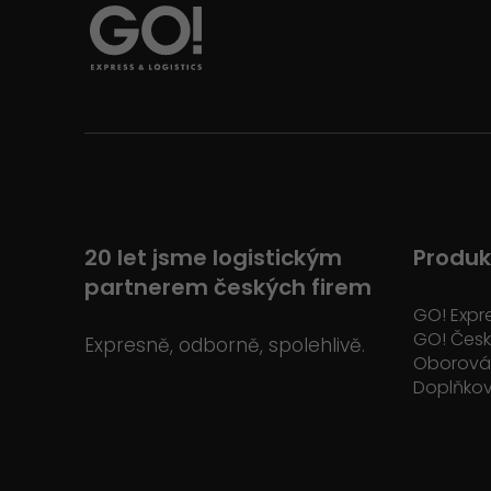
20 let jsme logistickým
Produk
partnerem českých firem
GO! Expr
GO! Čes
Expresně, odborně, spolehlivě.
Oborová 
Doplňkov