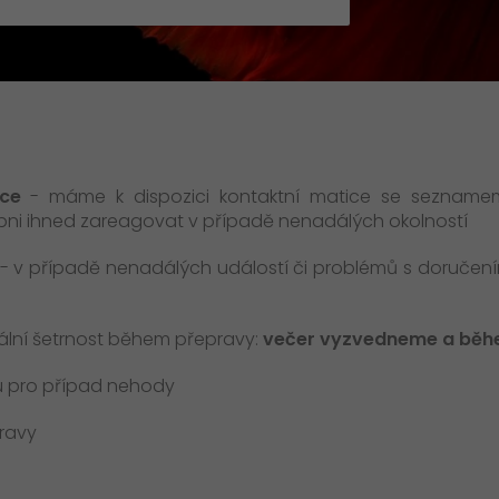
+
Obalový materiál
Věrnostní program Let's GO!
Standardní obaly
Vaše dotazy
Termoboxy
>
ace
- máme k dispozici kontaktní matice se seznamem l
pni ihned zareagovat v případě nenadálých okolností
- v případě nenadálých událostí či problémů s doručen
lní šetrnost během přepravy:
večer vyzvedneme a běh
 pro případ nehody
ravy