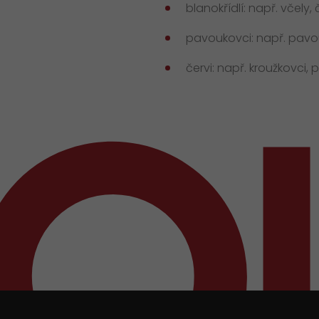
blanokřídlí: např. včely,
pavoukovci: např. pavouc
červi: např. kroužkovci, 