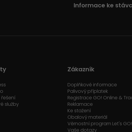
Informace ke stáv
ty
Zákazník
ess
Doplňkové informace
ko
Palivový příplatek
řešení
Registrace GO! Online & Tra
é služby
Reklamace
Ke stažení
Obalový materiál
Věrnostní program Let's GO!
Vaše dotazy