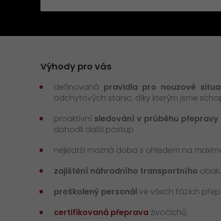
GO! ADR
GO! GMO
GO! Přeprava zvířat
Výhody pro vás
definovaná
pravidla pro nouzové situ
odchytových stanic, díky kterým jsme scho
proaktivní
sledování v průběhu přepravy
dohodli další postup
nejkratší možná doba s ohledem na maximá
zajištění náhradního transportního
obalu
proškolený personál
ve všech fázích přep
certifikovaná přeprava
živočichů