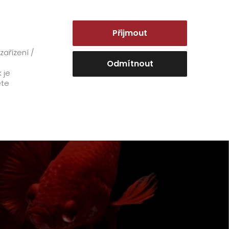
ČESKO | CS
Přijmout
Objednat a sledovat
ařízení /
Odmítnout
 je
ete
O firmě
Napsali o nás
Historie
GO! v číslech
Staňte se naším GO! dodavatelem
Certifikace