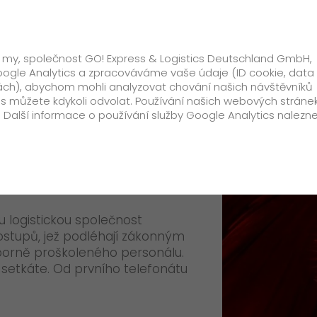
ko
Oborová řešení
Doplňkové služby
, že my, společnost GO! Express & Logistics Deutschland GmbH,
ogle Analytics a zpracováváme vaše údaje (ID cookie, data z
nkách), abychom mohli analyzovat chování našich návštěvníků
řat
s můžete kdykoli odvolat. Používání našich webových stránek
 Další informace o používání služby Google Analytics nalezn
Zákazník
zvířat
Doplňkové informace
Palivový příplatek
u logistickou společnost
ostupů, jež podléhají zákonným
Registrace GO! Online & Track
borně proškoleného personálu.
setkáte. Od prvního telefonátu
Reklamace
Ke stažení