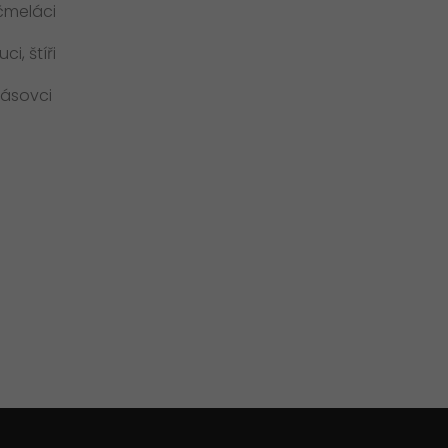
 čmeláci
i, štíři
pásovci