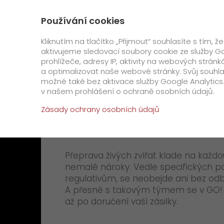
+420 800 311 000
Kontakt
O nás
Používání cookies
GO! Express
GO! Čes
Kliknutím na tlačítko „Přijmout“ souhlasíte s tím
aktivujeme sledovací soubory cookie ze služby Go
prohlížeče, adresy IP, aktivity na webových strá
Úvod
Speciální požadavky
GO! Přeprava zví
a optimalizovat naše webové stránky. Svůj souhla
možné také bez aktivace služby Google Analytics.
Speciální požadavky
v našem prohlášení o ochraně osobních údajů.
GO! Přeprava 
Zásady ochrany osobních údajů
GO! Warehouse
GO! Kryo
Přeprava živých zvířat klade na každo
nemalé nároky. Vedle specifických p
GO! Dry ice
regulativům, se neobejde ani bez od
A přesně s takovým týmem se v GO! 
GO! Cool
až po doručení vaší zásilky.
GO! Ambiente