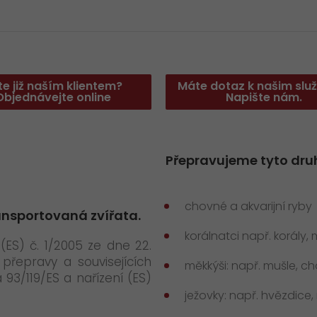
te již naším klientem?
Máte dotaz k našim sl
Objednávejte online
Napište nám.
Přepravujeme tyto druh
chovné a akvarijní ryby
nsportovaná zvířata.
korálnatci např. korály
(ES) č. 1/2005 ze dne 22.
přepravy a souvisejících
měkkýši: např. mušle, c
93/119/ES a nařízení (ES)
ježovky: např. hvězdice,