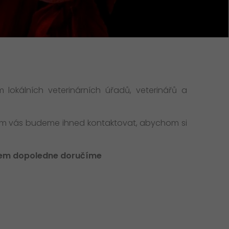
+
Aktuality
+
GO! Kariéra
GO! Life Science: Přeprava
genetického materiálu
GO! Tým
Nabídka práce Customer Service
>
Team Leader
>
okálních veterinárních úřadů, veterinářů a
ím vás budeme ihned kontaktovat, abychom si
em dopoledne doručíme