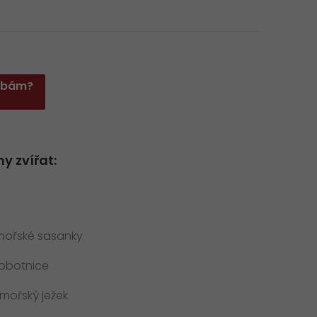
užbám?
y zvířat:
, mořské sasanky
hobotnice
 mořský ježek