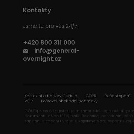
Kontakty
Jsme tu pro vás 24/7.
+420 800 311 000
info@general-
overnight.cz
Kontaktní a bankovní údaje
GDPR
Řešení sporů
VOP
Poštovní obchodní podmínky
GO! Express & Logistics je mezinárodní expresní přeprav
dokumentu až po těžký balík. Flexibilita, individuální p
západní a střední Evropu a zajistíme Vám exportníi imp