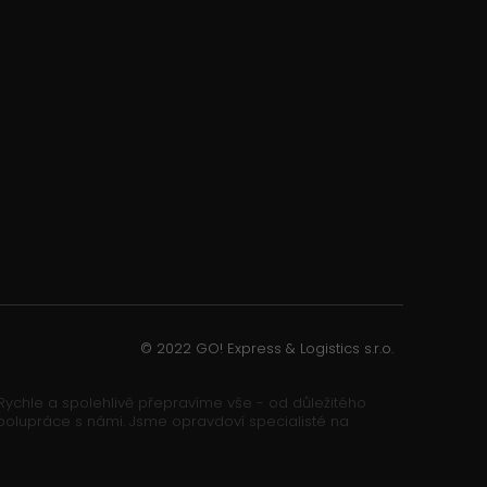
© 2022 GO! Express & Logistics s.r.o.
. Rychle a spolehlivě přepravíme vše - od důležitého
y spolupráce s námi. Jsme opravdoví specialisté na