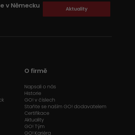
ce v Německu
Aktuality
O firmě
Napsali o nás
Historie
ck
GO! v číslech
Staňte se naším GO! dodavatelem
Certifikace
Aktuality
GO! Tým
GO! Kariéra