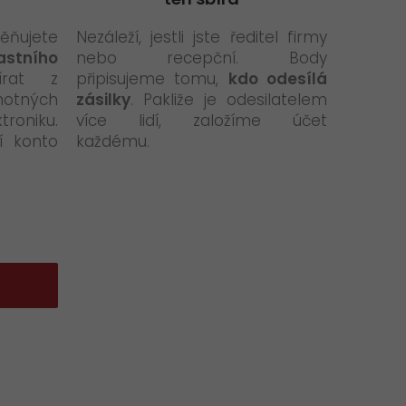
ňujete
Nezáleží, jestli jste ředitel firmy
astního
nebo recepční. Body
írat z
připisujeme tomu,
kdo odesílá
notných
zásilky
. Pakliže je odesilatelem
troniku.
více lidí, založíme účet
í konto
každému.