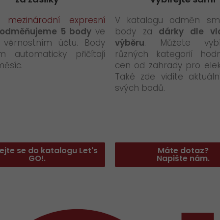
ou
mezinárodní expresní
V katalogu odměn smě
odměňujeme 5 body
ve
body za
dárky dle vl
věrnostním účtu. Body
výběru
. Můžete vyb
 automaticky přičítají
různých kategorií hod
měsíc.
cen od zahrady pro elek
Také zde vidíte aktuáln
svých bodů.
ejte se do katalogu Let's
Máte dotaz?
GO!.
Napište nám.