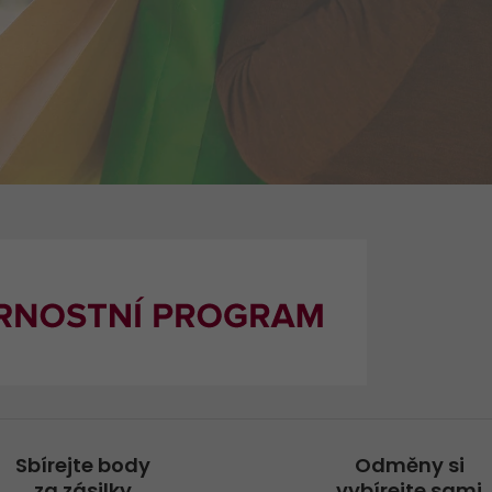
+
Obalový materiál
Věrnostní program Let's GO!
Standardní obaly
Vaše dotazy
Termoboxy
>
Sbírejte body
Odměny si
za zásilky
vybírejte sami