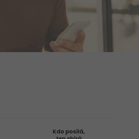
+
Aktuality
+
GO! Kariéra
GO! Life Science: Přeprava
genetického materiálu
GO! Tým
Nabídka práce Customer Service
>
Team Leader
>
Kdo posílá,
ten sbírá