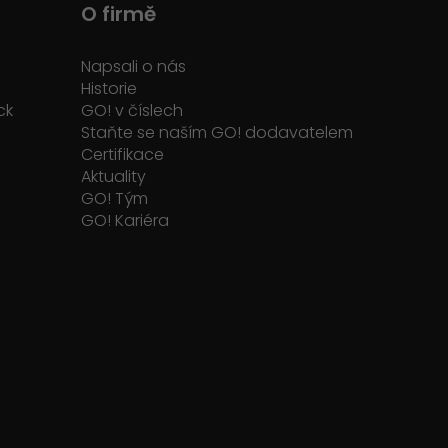
O firmě
Napsali o nás
Historie
ck
GO! v číslech
Staňte se naším GO! dodavatelem
Certifikace
Aktuality
GO! Tým
GO! Kariéra