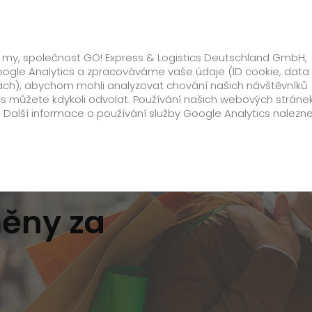
ko
Oborová řešení
Doplňkové služby
, že my, společnost GO! Express & Logistics Deutschland GmbH,
ogle Analytics a zpracováváme vaše údaje (ID cookie, data z
nkách), abychom mohli analyzovat chování našich návštěvníků
s můžete kdykoli odvolat. Používání našich webových stránek
 Další informace o používání služby Google Analytics nalezn
Zákazník
Doplňkové informace
Palivový příplatek
měny za
Registrace GO! Online & Track
Reklamace
Ke stažení