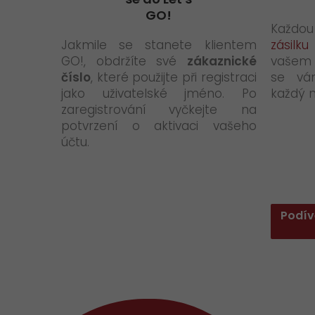
GO!
Každ
Jakmile se stanete klientem
zásilku
GO!, obdržíte své
zákaznické
vašem 
číslo
, které použijte při registraci
se vám
jako uživatelské jméno. Po
každý 
zaregistrování vyčkejte na
potvrzení o aktivaci vašeho
účtu.
Podív