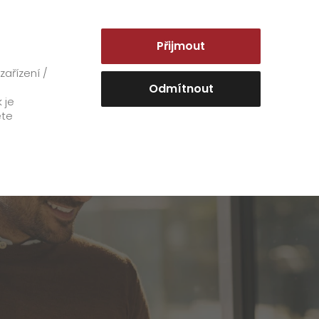
ČESKO | CS
Přijmout
Objednat a sledovat
ařízení /
Odmítnout
 je
ete
O firmě
Napsali o nás
Historie
GO! v číslech
Staňte se naším GO! dodavatelem
Certifikace