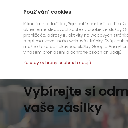
+420 800 311 000
Kontakt
O nás
Používání cookies
GO! Express
GO! Čes
Kliknutím na tlačítko „Přijmout“ souhlasíte s tím
aktivujeme sledovací soubory cookie ze služby Go
prohlížeče, adresy IP, aktivity na webových strá
Úvod
Zákazník
Věrnostní program Let's GO!
a optimalizovat naše webové stránky. Svůj souhla
možné také bez aktivace služby Google Analytics.
Speciální požadavky
v našem prohlášení o ochraně osobních údajů.
Zásady ochrany osobních údajů
GO! Warehouse
GO! Kryo
Vybírejte si od
GO! Dry ice
vaše zásilky
GO! Cool
GO! Ambiente