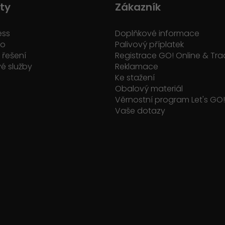
ty
Zákazník
ess
Doplňkové informace
ko
Palivový příplatek
řešení
Registrace GO! Online & Tra
é služby
Reklamace
Ke stažení
Obalový materiál
Věrnostní program Let's GO!
Vaše dotazy