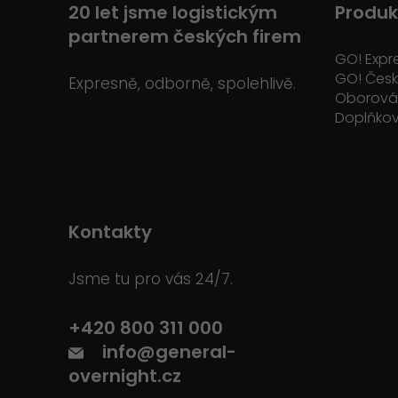
20 let jsme logistickým
Produk
partnerem českých firem
GO! Expr
GO! Čes
Expresně, odborně, spolehlivě.
Oborová 
Doplňkov
Kontakty
Jsme tu pro vás 24/7.
+420 800 311 000
info@general-
overnight.cz