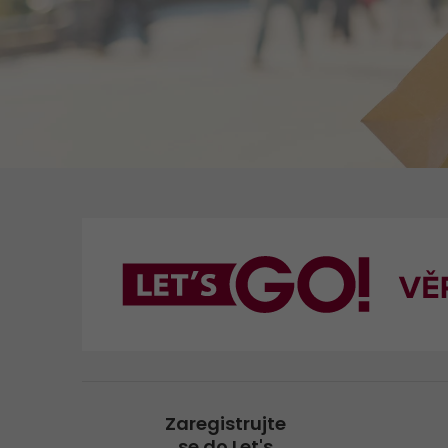
GO! ADR
GO! GMO
GO! Přeprava zvířat
Zaregistrujte
se do Let's