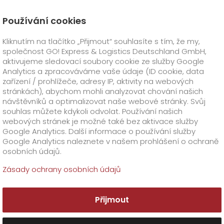
Používání cookies
Úvod
O firmě
GO! Kariéra
Kliknutím na tlačítko „Přijmout“ souhlasíte s tím, že my,
Nabídka práce CUSTOMER SERVICE SPECIALIST
společnost GO! Express & Logistics Deutschland GmbH,
GO! Express
+
aktivujeme sledovací soubory cookie ze služby Google
Analytics a zpracováváme vaše údaje (ID cookie, data
zařízení / prohlížeče, adresy IP, aktivity na webových
GO! Česko
GO!
přímé transporty
stránkách), abychom mohli analyzovat chování našich
návštěvníků a optimalizovat naše webové stránky. Svůj
GO!
Smart express
Oborová řešení
+
souhlas můžete kdykoli odvolat. Používání našich
webových stránek je možné také bez aktivace služby
Google Analytics. Další informace o používání služby
Doplňkové služby
GO!
Life science
+
+
Google Analytics naleznete v našem prohlášení o ochraně
osobních údajů.
GO!
GO!
Biomedical
Food logistics
Speciální požadavky
Registrace
GO!
Online & Track
+
Zásady ochrany osobních údajů
GO!
Automotive & Industry
GO!
Clinical Research
Zákazník
GO! Warehouse
+
Přijmout
GO!
GO! Kryo
Pharma
O firmě
Doplňkové informace
+