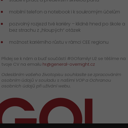
mobilní telefon a notebook i k soukromým účelům
pozvolný rozjezd tvé kariéry – klidně hned po škole a
bez strachu z „hloupých“ otázek
možnost kariérního růstu v rámci CEE regionu
Přidej se k nám a buď součástí #GOfamily! Už se těšíme na
tvoje CV na emailu
hr@general-overnight.cz
Odesláním vašeho životopisu souhlasíte se zpracováním
osobním údajů v souladu s našimi VOP a Ochranou
osobních údajů při užívání webu.