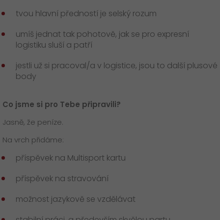
tvou hlavní předností je selský rozum
umíš jednat tak pohotově, jak se pro expresní
logistiku sluší a patří
jestli už si pracoval/a v logistice, jsou to další plusové
body
Co jsme si pro Tebe připravili?
Jasně, že peníze.
Na vrch přidáme:
příspěvek na Multisport kartu
příspěvek na stravování
možnost jazykově se vzdělávat
stabilní práci, a především skvělou partu