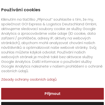
Používání cookies
Úvod
O firmě
Aktuality
Kliknutím na tlačítko „Přijmout“ souhlasíte s tím, že my,
Triumf na GO! Systempartnertreffen 2023
společnost GO! Express & Logistics Deutschland GmbH,
GO! Express
+
aktivujeme sledovací soubory cookie ze služby Google
Analytics a zpracováváme vaše údaje (ID cookie, data
zařízení / prohlížeče, adresy IP, aktivity na webových
GO! Česko
GO!
přímé transporty
stránkách), abychom mohli analyzovat chování našich
návštěvníků a optimalizovat naše webové stránky. Svůj
GO!
Smart express
Oborová řešení
+
souhlas můžete kdykoli odvolat. Používání našich
webových stránek je možné také bez aktivace služby
Google Analytics. Další informace o používání služby
Doplňkové služby
GO!
Life science
+
+
Google Analytics naleznete v našem prohlášení o ochraně
osobních údajů.
GO!
GO!
Biomedical
Food logistics
Speciální požadavky
Registrace
GO!
Online & Track
+
Zásady ochrany osobních údajů
GO!
Automotive & Industry
GO!
Clinical Research
Zákazník
GO! Warehouse
+
Přijmout
GO!
GO! Kryo
Pharma
O firmě
Doplňkové informace
+