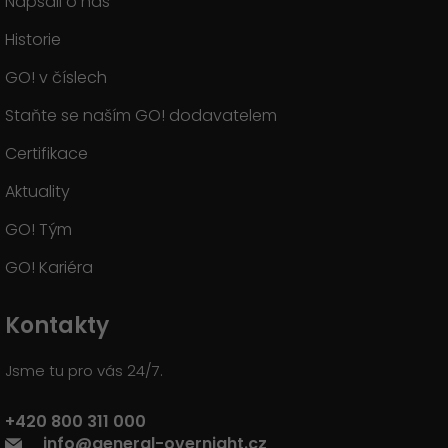
Napsali o nás
Historie
GO! v číslech
Staňte se naším GO! dodavatelem
Certifikace
Aktuality
GO! Tým
GO! Kariéra
Kontakty
Jsme tu pro vás 24/7.
+420 800 311 000
info@general-overnight.cz