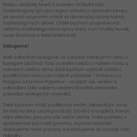
Polsko obdržely hned 3 ocenění GO!liath! Náš
marketingový tým pro region střední a východní Evropy
se umístil na prvním místě za dynamický rozvoj našich
marketingových aktivit. Chtěli bychom pogratulovat
celému marketingovému týmu, který tvoří Ondřej Novák,
Lucie Štichová a Aleksandra Kret.
Děkujeme!
Naši odhodlaní kolegové ve Varšavě
získali první cenu v
kategorii Obchod. Toto ocenění svědčí o našem růstu a
nasazení celého týmu. Rádi bychom vyslovili zvláštní
poděkování vedoucím našich poboček - Mateuszovi
Kiragovi a Karolovi Popielovi - za jejich vizi, vedení a
odhodlání. Díky vašemu vedení dosáhla varšavská
pobočka vynikajících výsledků.
Také bychom chtěli poděkovat našim zákazníkům za to,
že nás na této cestě provázejí. Důvěra a loajalita, kterou
nám dáváte, jsou pro nás velmi cenné. Vaše potřeby a
spokojenost jsou naší prioritou, a proto neustále
zlepšujeme naše procesy a investujeme do rozvoje naší
nabídky.