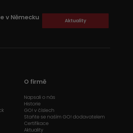
ce v Německu
Aktuality
O firmě
Napsali o nás
Historie
ck
GO! v číslech
Staňte se naším GO! dodavatelem
Certifikace
Aktuality