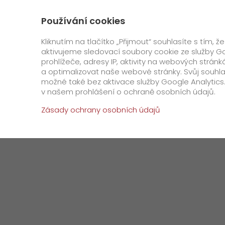
+420 800 311 000
Kontakt
O nás
Používání cookies
GO! Express
GO! Čes
Kliknutím na tlačítko „Přijmout“ souhlasíte s tím
aktivujeme sledovací soubory cookie ze služby Go
prohlížeče, adresy IP, aktivity na webových strá
Úvod
O firmě
Aktuality
GO! podpořilo sbí
a optimalizovat naše webové stránky. Svůj souhla
možné také bez aktivace služby Google Analytics.
Speciální požadavky
v našem prohlášení o ochraně osobních údajů.
Zásady ochrany osobních údajů
GO! Warehouse
GO! Kryo
GO! Dry ice
GO! Cool
GO! Ambiente