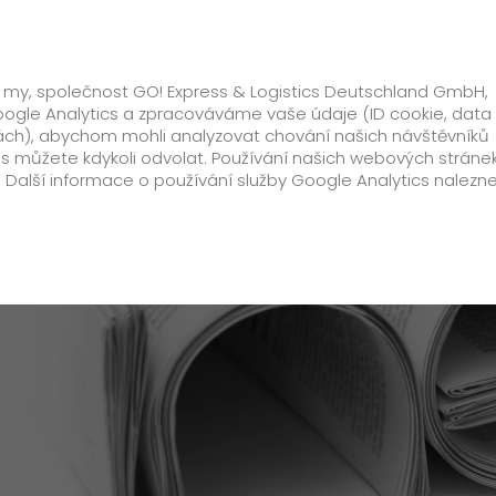
ko
Oborová řešení
Doplňkové služby
, že my, společnost GO! Express & Logistics Deutschland GmbH,
ogle Analytics a zpracováváme vaše údaje (ID cookie, data z
nkách), abychom mohli analyzovat chování našich návštěvníků
rku města Hostivice
s můžete kdykoli odvolat. Používání našich webových stránek
 Další informace o používání služby Google Analytics nalezn
Zákazník
Doplňkové informace
Palivový příplatek
Registrace GO! Online & Track
Reklamace
Ke stažení