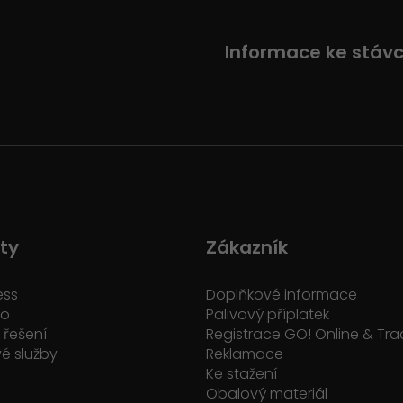
Informace ke stáv
ty
Zákazník
ess
Doplňkové informace
ko
Palivový příplatek
řešení
Registrace GO! Online & Tra
é služby
Reklamace
Ke stažení
Obalový materiál