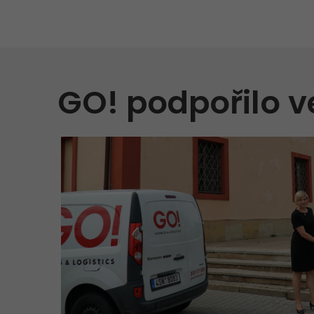
GO! ADR
GO! GMO
GO! Přeprava zvířat
GO! podpořilo v