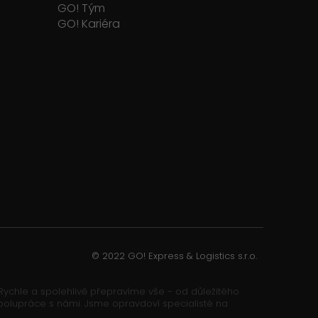
GO! Tým
GO! Kariéra
© 2022 GO! Express & Logistics s.r.o.
. Rychle a spolehlivě přepravíme vše - od důležitého
y spolupráce s námi. Jsme opravdoví specialisté na