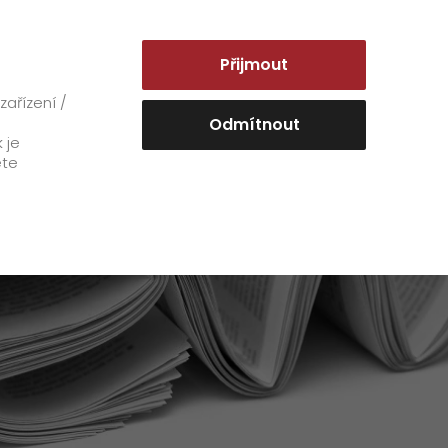
ČESKO | CS
Přijmout
Objednat a sledovat
ařízení /
Odmítnout
 je
ete
O firmě
Napsali o nás
Historie
GO! v číslech
Staňte se naším GO! dodavatelem
Certifikace