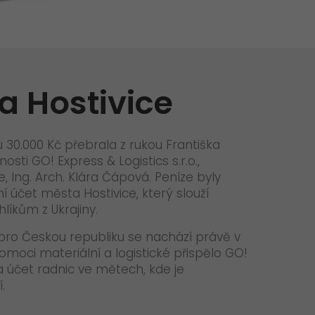
+
Aktuality
+
GO! Kariéra
GO! Life Science: Přeprava
genetického materiálu
GO! Tým
Nabídka práce Customer Service
>
Team Leader
a Hostivice
>
 30.000 Kč přebrala z rukou Františka
sti GO! Express & Logistics s.r.o.,
, Ing. Arch. Klára Čápová. Peníze byly
 účet města Hostivice, který slouží
íkům z Ukrajiny.
ro Českou republiku se nachází právě v
pomoci materiální a logistické přispělo GO!
 účet radnic ve mětech, kde je
í.