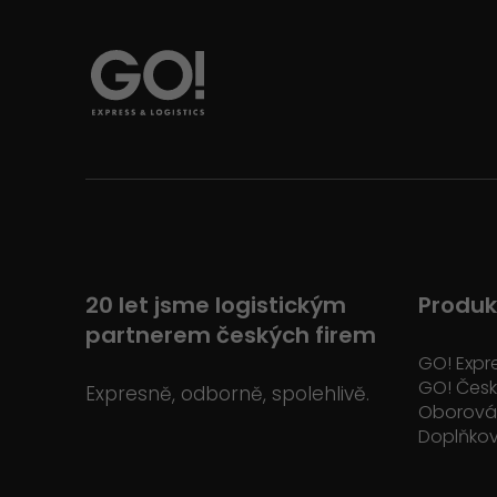
20 let jsme logistickým
Produk
partnerem českých firem
GO! Expr
GO! Čes
Expresně, odborně, spolehlivě.
Oborová 
Doplňkov