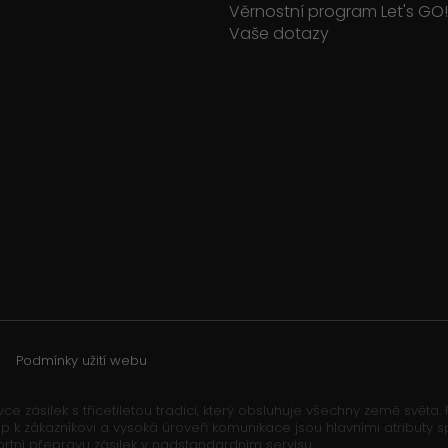
Věrnostní program Let's GO!
Vaše dotazy
Podmínky užití webu
ce zásilek s třicetiletou tradicí, který obsluhuje všechny země světa
řístup k zákazníkovi a vysoká úroveň komunikace jsou hlavními atribut
ortní přepravu zásilek v nadstandardním servisu.