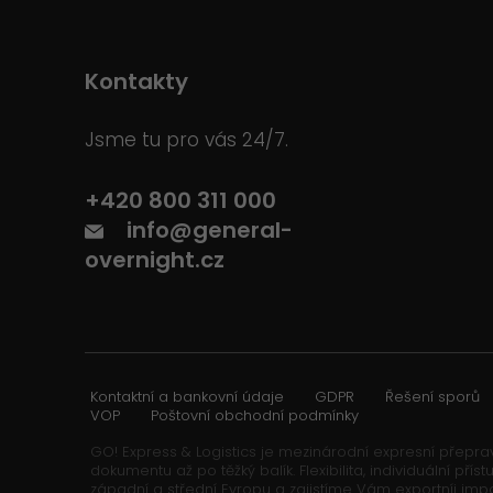
Kontakty
Jsme tu pro vás 24/7.
+420 800 311 000
info@general-
overnight.cz
Kontaktní a bankovní údaje
GDPR
Řešení sporů
VOP
Poštovní obchodní podmínky
GO! Express & Logistics je mezinárodní expresní přeprav
dokumentu až po těžký balík. Flexibilita, individuální p
západní a střední Evropu a zajistíme Vám exportníi imp