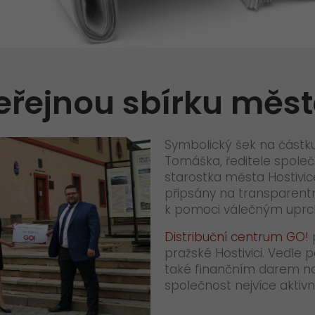
+
Obalový materiál
Věrnostní program Let's GO!
Standardní obaly
Vaše dotazy
Termoboxy
eřejnou sbírku měst
>
Symbolický šek na částku
Tomáška, ředitele společno
starostka města Hostivice
připsány na transparentní
k pomoci válečným uprchl
Distribuční centrum GO!
p
pražské Hostivici. Vedle 
také finančním darem na
společnost nejvíce aktivn