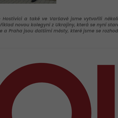
 Hostivici a také ve Varšavě jsme vytvořili něko
lad novou kolegyni z Ukrajiny, která se nyní sta
e a Praha jsou dalšími městy, které jsme se rozhodl