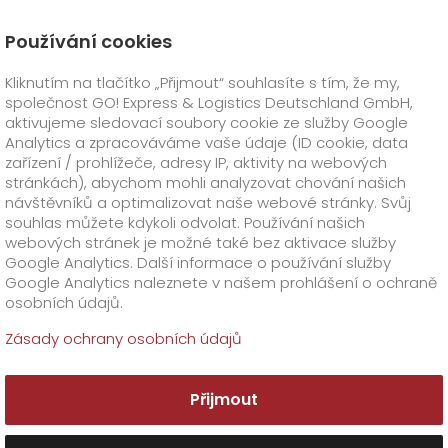
Používání cookies
Úvod
VRAŤTE SE NA TRASU!
Kliknutím na tlačítko „Přijmout“ souhlasíte s tím, že my,
společnost GO! Express & Logistics Deutschland GmbH,
GO! Express
+
aktivujeme sledovací soubory cookie ze služby Google
Analytics a zpracováváme vaše údaje (ID cookie, data
zařízení / prohlížeče, adresy IP, aktivity na webových
GO! Česko
GO!
přímé transporty
stránkách), abychom mohli analyzovat chování našich
návštěvníků a optimalizovat naše webové stránky. Svůj
GO!
Smart express
Oborová řešení
+
souhlas můžete kdykoli odvolat. Používání našich
webových stránek je možné také bez aktivace služby
Google Analytics. Další informace o používání služby
Doplňkové služby
GO!
Life science
+
+
Google Analytics naleznete v našem prohlášení o ochraně
osobních údajů.
GO!
GO!
Biomedical
Food logistics
Speciální požadavky
Registrace
GO!
Online & Track
+
Zásady ochrany osobních údajů
GO!
Automotive & Industry
GO!
Clinical Research
Zákazník
GO! Warehouse
+
Přijmout
GO!
GO! Kryo
Pharma
O firmě
Doplňkové informace
+