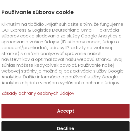
Používanie súborov cookie
Úvod
Produkty
GO! Express
GO! Smart Express
Kliknutím na tlačidlo „Prijať“ súhlasíte s tým, že fungujeme –
GO! Express & Logistics Deutschland GmbH – aktivácia
GO! Express
+
súborov cookie sledovania zo služby Google Analytics a
spracovanie vašich údajov (ID súborov cookie, údaje o
zariadení/prehliadači, adresy IP, aktivity na webovej
Sektorové riešenia
GO!
PRIAME TRANSPORTY
+
stránke) s cieľom analyzovať správanie našich
návštevníkov a optimalizovať našu webovú stránku. Svoj
GO!
Smart Express
Doplnkové služby
GO!
Life Science
súhlas môžete kedykoľvek odvolať. Používanie našej
webovej stránky je možné aj bez aktivácie služby Google
Analytics. Ďalšie informácie o používaní služby Google
GO!
Food Logistics
LOGISTICKÉ RIEŠENIA
Analytics nájdete v našom vyhlásení o ochrane údajov.
Ekonomická
Zásady ochrany osobných údajov
Zákazník
+
preprava zásielok
O firme
Na stiahnutie
Accept
+
GO! Smart Express je ekonomická druh
prepravy v prípade ktorej hrá cena prím.
Doplnkové informácie
História
Vďaka prepracovanej GO! siete doručujeme
Decline