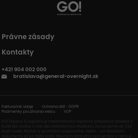
Právne zásady
Kontakty
+421 904 002 000
bratislava@general-overnight.sk
Fakturačné údaje
Ochrana dát - GDPR
Podmienky používania webu
VOP
GO! Express & Logistics je medzinárodný expresný prepravca zásielok a
kuriérska služba s viac ako tridsaťročnou tradíciou. Doručujeme do 220
krajín sveta. Rýchlo a spoľahlivo prepravíme všetko - od dôležitého
dokumentu až po ťažký balík. Hlavnými atribútmi spolupráce s nami je