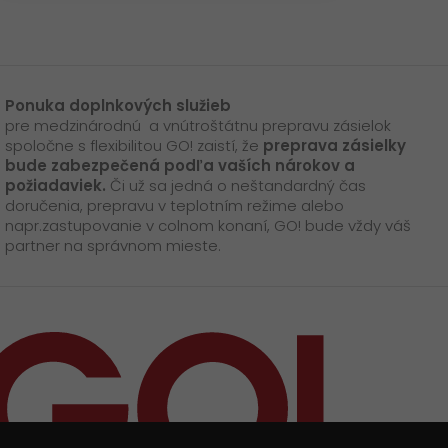
Ponuka doplnkových služieb
pre medzinárodnú a vnútroštátnu prepravu zásielok
spoločne s flexibilitou GO! zaistí, že
preprava zásielky
bude zabezpečená podľa vaších nárokov a
požiadaviek.
Či už sa jedná o neštandardný čas
doručenia, prepravu v teplotním režime alebo
napr.zastupovanie v colnom konaní, GO! bude vždy váš
partner na správnom mieste.